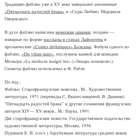
Традицию фаблио уже в XV веке завершают анонимные
«Пятнадцать радостей брака»
и «Суды Любви» Марциала
Овернского.
В духе фаблио написаны
немецкие шванки
, позднее —
изящные по форме
рассказы в стихах Лафонтена
и
прозаические
«Contes drôlatiques» Бальзака
. Фабула одного из
фаблио,
«Du vilain mire»
, послужила канвой для комедии
Мольера «Le médecin malgré lui» («Лекарь поневоле»).
Сюжеты фаблио использовал и Ф. Рабле.
По изд.:
Фабльо: Старофранцузские новеллы., М., Художественная
литература, 1971 (переводы С. Вышеславцевой, В. Дынник)
"Пятнадцать радостей брака” и другие сочинения французских
авторов XIV— XV веков., М.: Наука, 1991.
Две старофранцузские повести. Государственное издательство
художественной литературы, Москва, 1956
Пуришев Б. И. (сост.) Зарубежная литература средних веков: