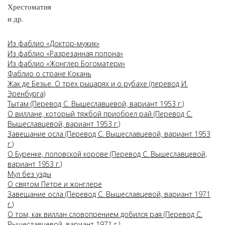
Хрестоматия
и др.
Из фаблио «Доктор-мужик»
Из фаблио «Разрезанная попона»
Из фаблио «Жонглер Богоматери»
Фаблио о стране Кокань
Жак де Безье. О трех рыцарях и о рубахе (перевод И.
Эренбурга)
Тытам (Перевод С. Вышеславцевой, вариант 1953 г.)
О виллане, который тяжбой приобрел рай (Перевод С.
Вышеславцевой, вариант 1953 г.)
Завещание осла (Перевод С. Вышеславцевой, вариант 1953
г.)
О Буренке, поповской корове (Перевод С. Вышеславцевой,
вариант 1953 г.)
Мул без узды
О святом Петре и жонглере
Завещание осла (Перевод С. Вышеславцевой, вариант 1971
г.)
О том, как виллан словопрением добился рая (Перевод С.
Вышеславцевой, вариант 1971 г.)