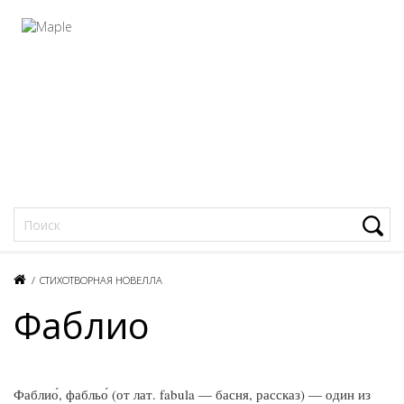
Фацеции
/
СТИХОТВОРНАЯ НОВЕЛЛА
Фаблио
Фаблио́, фабльо́ (от лат. fabula — басня, рассказ) — один из