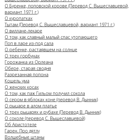
О Буренке, поповской корове (Перевод С. Вышеславцевой,
вариант 1971 г.)
О куропатках
Тытам (Перевод С. Вышеславцевой, вариант 1971 г.)
О виллане-лекаре
О том, как славный малый спас утопающего
Поп в ларе из-под сала
О ребенке, растаявшем на солнце
О трех горбунах
Горожанка из Орлеана
Обере, старая сводня
Разрезанная попона
Кошель ума
О женских косах
О том, как паж Гильом получил сокола
О сером в яблоках коне (перевод В. Дынник)
О рыцаре в алом платье
О трех рыцарях и рубахе (Перевод В. Дынник)
О соколе (перевод С. Вышеславцевой)
Об Аристотеле
Гарен. Про дятлу
Волшебные штаны