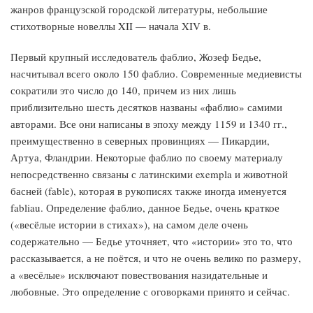
жанров французской городской литературы, небольшие
стихотворные новеллы XII — начала XIV в.
Первый крупный исследователь фаблио, Жозеф Бедье,
насчитывал всего около 150 фаблио. Современные медиевисты
сократили это число до 140, причем из них лишь
приблизительно шесть десятков названы «фаблио» самими
авторами. Все они написаны в эпоху между 1159 и 1340 гг.,
преимущественно в северных провинциях — Пикардии,
Артуа, Фландрии. Некоторые фаблио по своему материалу
непосредственно связаны с латинскими exempla и животной
басней (fable), которая в рукописях также иногда именуется
fabliau. Определение фаблио, данное Бедье, очень краткое
(«весёлые истории в стихах»), на самом деле очень
содержательно — Бедье уточняет, что «истории» это то, что
рассказывается, а не поётся, и что не очень велико по размеру,
а «весёлые» исключают повествования назидательные и
любовные. Это определение с оговорками принято и сейчас.