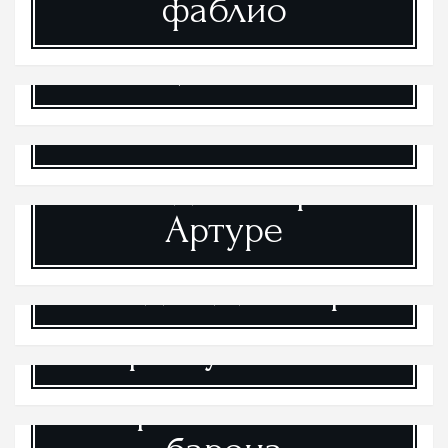
фаблио
Немецкие шванки
Роман о Лисе
Легенды о Короле
Артуре
Комедия Дель Арте
Франсуа Вийон
Приключения