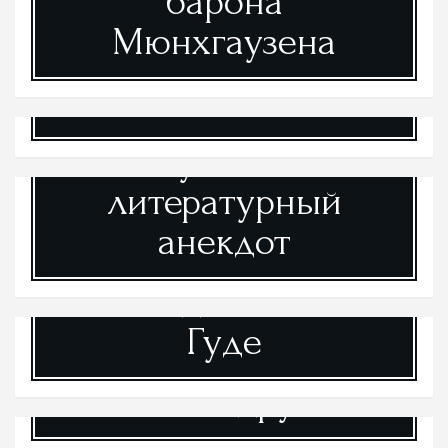
барона
Мюнхгаузена
Поэзия вагантов
Русский
литературный
анекдот
Баллады о Робин
Гуде
И многое другое...