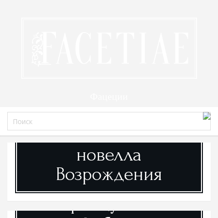
Фацеции
Итальянская
новелла
Возрождения
Французские