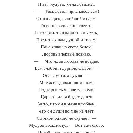
И вы, мудрец, меня ловили?..
— Увы, ловил, признаюсь сам!
От вас, прекраснейшей из дам,
Глаза не в силах я отвесть!
Готов отдать вам жизнь и честь,
Предаться вам душой и телом.
Пока живу на свете белом,
Любовь впервые познаю.
— Что ж, за любовь не воздаю
Вам злобой и дурною славой, —
Она заметила лукаво, —
Мне ж воздавали по-иному:
Подверглась я навету злому.
Царь от меня быд отдален
За то, что он в меня влюблен,
Что он души во мне не чает,
Со мной одною не скучает. —
Мудрец воскликнул: — Вот вам слово,
Покой и мир настанут снова!