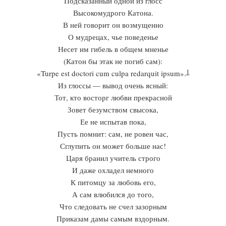
Подсказанный одной из глосс
Высокомудрого Катона.
В ней говорит он возмущенно
О мудрецах, чье поведенье
Несет им гибель в общем мненье
(Катон бы этак не погиб сам):
1
«Turpe est doctori cum culpa redarquit ipsum».
Из глоссы — вывод очень ясный:
Тот, кто восторг любви прекрасной
Зовет безумством свысока,
Ее не испытав пока,
Пусть помнит: сам, не ровен час,
Сглупить он может больше нас!
Царя бранил учитель строго
И даже охладел немного
К питомцу за любовь его,
А сам влюбился до того,
Что следовать не счел зазорным
Приказам дамы самым вздорным.