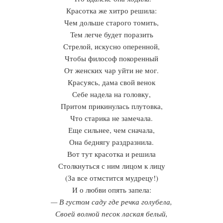
Красотка же хитро решила:
Чем дольше старого томить,
Тем легче будет поразить
Стрелой, искусно оперенной,
Чтобы философ покоренный
От женских чар уйти не мог.
Красуясь, дама свой венок
Себе надела на головку,
Притом прикинулась плутовка,
Что старика не замечала.
Еще сильнее, чем сначала,
Она беднягу раздразнила.
Вот тут красотка и решила
Столкнуться с ним лицом к лицу
(За все отмстится мудрецу!)
И о любви опять запела:
— В густом саду где речка голубела,
Своей волной песок лаская белый,