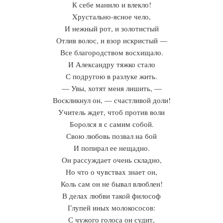
К себе манило и влекло!
Xрустально-ясное чело,
И нежный рот, и золотистый
Отлив волос, и взор искристый —
Все благородством восхищало.
И Александру тяжко стало
С подругою в разлуке жить.
— Увы, хотят меня лишить, —
Воскликнул он, — счастливой доли!
Учитель ждет, чтоб против воли
Боролся я с самим собой.
Свою любовь позвал на бой
И попирал ее нещадно.
Он рассуждает очень складно,
Но что о чувствах знает он,
Коль сам он не бывал влюблен!
В делах любви такой философ
Глупей иных молокососов:
С чужого голоса он судит,