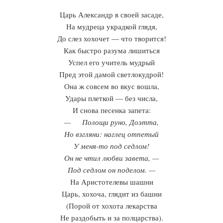
Царь Александр в своей засаде,
На мудреца украдкой глядя,
До слез хохочет — что творится!
Как быстро разума лишиться
Успел его учитель мудрый
Пред этой дамой светлокудрой!
Она ж совсем во вкус вошла,
Удары плеткой — без числа,
И снова песенка запета:
— Полощи руно, Доэтта,
Но взгляни: наглец отпетый
У меня-то под седлом!
Он не чтил любви завета, —
Под седлом он поделом. —
На Аристотелевы шашни
Царь, хохоча, глядит из башни
(Порой от хохота лекарства
Не раздобыть и за полцарства).