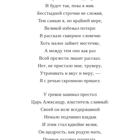
И будет так, пока я жив.
Бесстыдной строчки не сложив,
Тем самым я, но крайней мере,
Великой избежал потери:
В рассказе скверное словечко
Хоть малое займет местечко,
А между тем оно как раз
Всей прелести лишит рассказ.
Нет, не пристало мне, труверу,
Утрачивать и вкус и меру, —
Я с речью скромною пришел.
У греков занимал престол
Царь Александр, властитель славный:
Своей он воле вседержавной
Немало подчинил владык
И зтим стал вдвойне велик.
Он щедрость, как родую мать,
Привык издавна почитать.