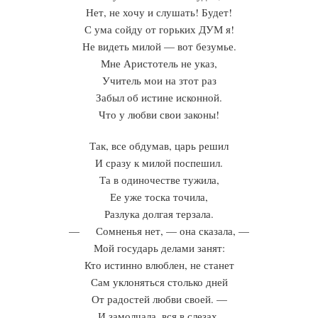
Нет, не хочу и слушать! Будет!
С ума сойду от горьких ДУМ я!
Не видеть милой — вот безумье.
Мне Аристотель не указ,
Учитель мои на зтот раз
Забыл об истине исконной.
Что у любви свои законы!
Так, все обдумав, царь решил
И сразу к милой поспешил.
Та в одиночестве тужила,
Ее уже тоска точила,
Разлука долгая терзала.
— Сомненья нет, — она сказала, —
Мой государь делами занят:
Кто истинно влюблен, не станет
Сам уклоняться столько дней
От радостей любви своей. —
И замолчала, вся в слезах.