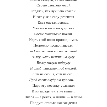
Своею светлою косой
Гордясь, как лучшею красой.
И вот уже в саду резвится
Едва одетая девица,
Уже мелькают по дорожке
Босые маленькие ножки.
Идет, свой плащ приподнимая.
Негромко песню напевая:
— Сам не свой я, сам не свой!
Вижу, ключ бежит но лугу.
Вижу милую подругу
И алый шпажник под ольхой,
Сам не свой я, сам не свой
Пред светлокудрою красой. —
Царь эту песенку услышал
И из засады чуть не вышел.
Вчера — в речах, а нынче — в пенье
Подруга столько наслажденья