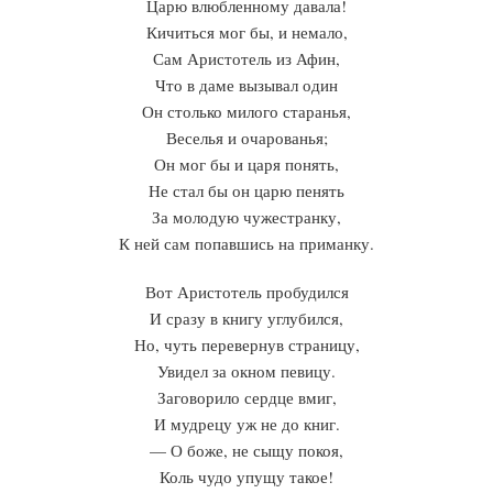
Царю влюбленному давала!
Кичиться мог бы, и немало,
Сам Аристотель из Афин,
Что в даме вызывал один
Он столько милого старанья,
Веселья и очарованья;
Он мог бы и царя понять,
Не стал бы он царю пенять
За молодую чужестранку,
К ней сам попавшись на приманку.
Вот Аристотель пробудился
И сразу в книгу углубился,
Но, чуть перевернув страницу,
Увидел за окном певицу.
Заговорило сердце вмиг,
И мудрецу уж не до книг.
— О боже, не сыщу покоя,
Коль чудо упущу такое!