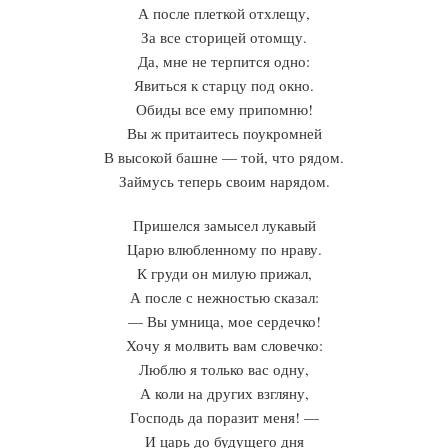
А после плеткой отхлещу,
За все сторицей отомщу.
Да, мне не терпится одно:
Явиться к старцу под окно.
Обиды все ему припомню!
Вы ж притаитесь поукромней
В высокой башне — той, что рядом.
Займусь теперь своим нарядом.
Пришелся замысел лукавый
Царю влюбленному по нраву.
К груди он милую прижал,
А после с нежностью сказал:
— Вы умница, мое сердечко!
Хочу я молвить вам словечко:
Люблю я только вас одну,
А коли на других взгляну,
Господь да поразит меня! —
И царь до будущего дня