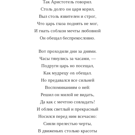
Так Аристотель говорил.
Столь долго он царя корил,
Выл столь язвителен и строг,
Что царь глаза поднять не мог,
И гнать соблазн мечты любовной
Он обещал беспрекословно.
Вот проходили дни за днями.
Часы тянулись за часами, —
Подруги царь но посещал,
Как мудрецу on обещал.
Нo предавался все сильней
Воспоминаниям о ней:
Решил он милой не видать,
Да как с мечтою совладать!
И облик светлый и прекрасный
Носился перед ним всечасно:
Сияли прелестью черты,
В движеньях столько красоты