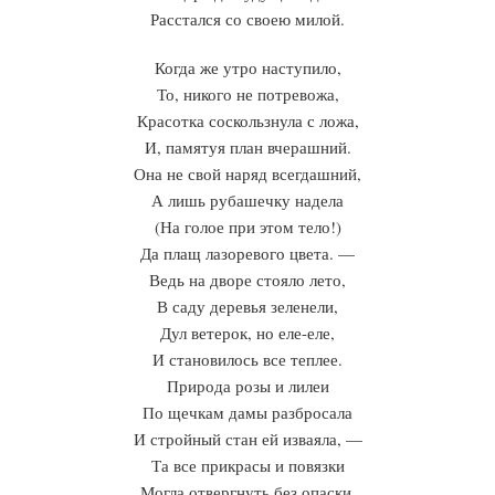
Расстался со своею милой.
Когда же утро наступило,
То, никого не потревожа,
Красотка соскользнула с ложа,
И, памятуя план вчерашний.
Она не свой наряд всегдашний,
А лишь рубашечку надела
(На голое при этом тело!)
Да плащ лазоревого цвета. —
Ведь на дворе стояло лето,
В саду деревья зеленели,
Дул ветерок, но еле-еле,
И становилось все теплее.
Природа розы и лилеи
По щечкам дамы разбросала
И стройный стан ей изваяла, —
Та все прикрасы и повязки
Могла отвергнуть без опаски.