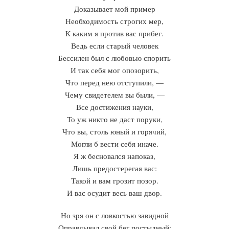
Доказывает мой пример
Необходимость строгих мер,
К каким я против вас прибег.
Ведь если старый человек
Бессилен был с любовью спорить
И так себя мог опозорить,
Что перед нею отступили, —
Чему свидетелем вы были, —
Все достижения науки,
То уж никто не даст поруки,
Что вы, столь юный и горячий,
Могли б вести себя иначе.
Я ж бесновался напоказ,
Лишь предостерегая вас:
Такой и вам грозит позор.
И вас осудит весь ваш двор.
Но зря он с ловкостью завидной
Оправдывал свой бег постыдный: