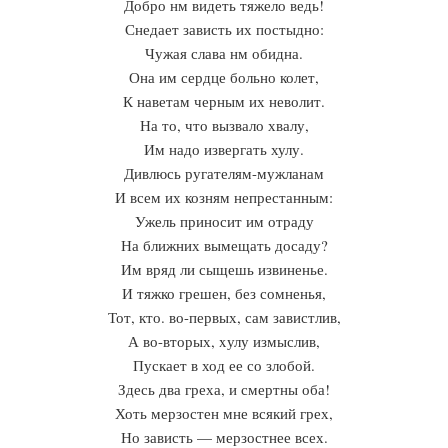
Добро нм видеть тяжело ведь!
Снедает зависть их постыдно:
Чужая слава нм обидна.
Она им сердце больно колет,
К наветам черным их неволит.
На то, что вызвало хвалу,
Им надо извергать хулу.
Дивлюсь ругателям-мужланам
И всем их козням непрестанным:
Ужель приносит им отраду
На ближних вымещать досаду?
Им вряд ли сыщешь извиненье.
И тяжко грешен, без сомненья,
Тот, кто. во-первых, сам завистлив,
А во-вторых, xулу измыслив,
Пускает в ход ее со злобой.
Здесь два греха, и смертны оба!
Хоть мерзостен мне всякий грех,
Но зависть — мерзостнее всех.