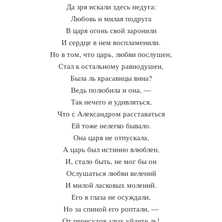
Да зря искали здесь недуга:
Любовь и милая подруга
В царя огонь свой заронили
И сердце в нем воспламенили.
Но в том, что царь, любви послушен,
Стал к остальному равнодушен,
Была ль красавицы вина?
Ведь полюбила и она, —
Так нечего и удивляться,
Что с Александром расставаться
Ей тоже нелегко бывало.
Она царя не отпускала,
А царь был истинно влюблен,
И, стало быть, не мог бы он
Ослушаться любви велений
И милой ласковых молений.
Его в глаза не осуждали,
Но за спиной его роптали, —
От пересудов злых уйдете ль!