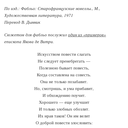
По изд.: Фабльо: Старофранцузские новеллы., М.,
Художественная литература, 1971
Перевод В. Дынник
Сюжетом для фабльо послужил
один из «примеров»
епископа Якова де Витри.
Искусством повести слагать
Не следует пренебрегать —
Полезною бывает повесть,
Когда составлена на совесть.
Она не только позабавит.
Но, смотрншь, и ума прибавит,
И обхождению поучит.
Хорошего — еще улучшит
И только злобных обозлит.
Их нрав таков! Он им велит
О доброй повести злословить: