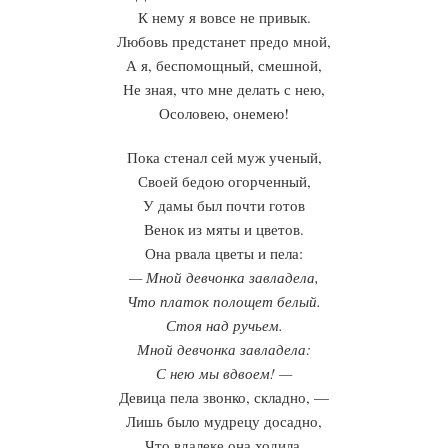
К нему я вовсе не привык.
Любовь предстанет предо мной,
А я, беспомощный, смешной,
Не зная, что мне делать с нею,
Осоловею, онемею!
Пока стенал сей муж ученый,
Своей бедою огорченный,
У дамы был почти готов
Венок из мяты и цветов.
Она рвала цветы и пела:
— Мной девчонка завладела,
Что платок полощет белый.
Стоя над ручьем.
Мной девчонка завладела:
С нею мы вдвоем! —
Девица пела звонко, складно, —
Лишь было мудрецу досадно,
Что вдалеке она ходила.