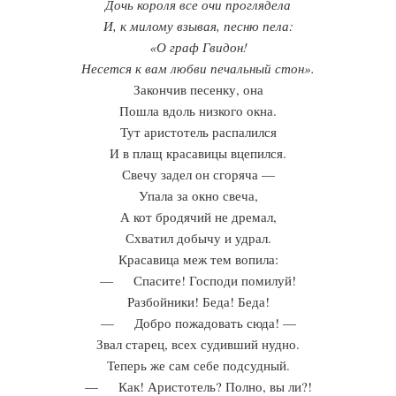
Дочь короля все очи проглядела
И, к милому взывая, песню пела:
«О граф Гвидон!
Несется к вам любви печальный стон».
Закончив песенку, она
Пошла вдоль низкого окна.
Тут аристотель распалился
И в плащ красавицы вцепился.
Свечу задел он сгоряча —
Упала за окно свеча,
А кот бродячий не дремал,
Схватил добычу и удрал.
Красавица меж тем вопила:
— Спасите! Господи помилуй!
Разбойники! Беда! Беда!
— Добро пожадовать сюда! —
Звал старец, всех судивший нудно.
Теперь же сам себе подсудный.
— Как! Аристотель? Полно, вы ли?!