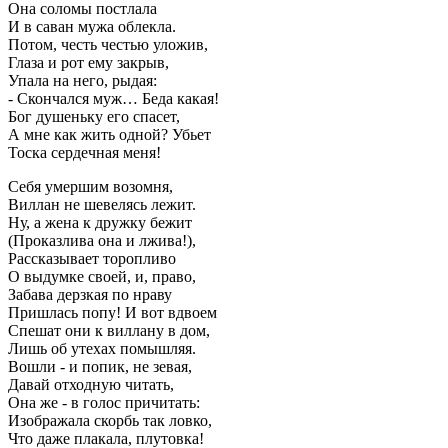
Она соломы постлала
И в саван мужа облекла.
Потом, честь честью уложив,
Глаза и рот ему закрыв,
Упала на него, рыдая:
- Скончался муж… Беда какая!
Бог душеньку его спасет,
А мне как жить одной? Убьет
Тоска сердечная меня!
Себя умершим возомня,
Виллан не шевелясь лежит.
Ну, а жена к дружку бежит
(Проказлива она и лжива!),
Рассказывает торопливо
О выдумке своей, и, право,
Забава дерзкая по нраву
Пришлась попу! И вот вдвоем
Спешат они к виллану в дом,
Лишь об утехах помышляя.
Вошли - и попик, не зевая,
Давай отходную читать,
Она же - в голос причитать:
Изображала скорбь так ловко,
Что даже плакала, плутовка!