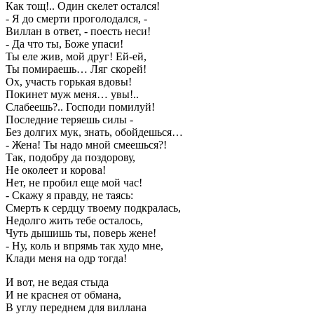
Как тощ!.. Один скелет остался!
- Я до смерти проголодался, -
Виллан в ответ, - поесть неси!
- Да что ты, Боже упаси!
Ты еле жив, мой друг! Ей-ей,
Ты помираешь… Ляг скорей!
Ох, участь горькая вдовы!
Покинет муж меня… увы!..
Слабеешь?.. Господи помилуй!
Последние теряешь силы -
Без долгих мук, знать, обойдешься…
- Жена! Ты надо мной смеешься?!
Так, подобру да поздорову,
Не околеет и корова!
Нет, не пробил еще мой час!
- Скажу я правду, не таясь:
Смерть к сердцу твоему подкралась,
Недолго жить тебе осталось,
Чуть дышишь ты, поверь жене!
- Ну, коль и впрямь так худо мне,
Клади меня на одр тогда!
И вот, не ведая стыда
И не краснея от обмана,
В углу переднем для виллана