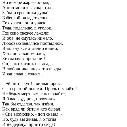
Но вскоре жар ее остыл,
А поп молитвы сократил -
Забыта грешника душа!
Бабенкой овладеть спеша,
Ее схватил он и увлек
Туда, подальше, в уголок,
Где сено свежее лежало;
И оба, не смутясь нимало,
Любовью занялись постыдной.
Виллану всё отлично видно:
Хотя он саваном одет,
Ее глазам запрета нет!
Он, как охотник из засады,
В любовника вперяет взгляды
И капеллана узнает…
- Эй, потаскун! - виллан орет. -
Сын грязной шлюхи! Прочь ступайте!
Не будь я мертвым, так и знайте,
Я б вас, сударик, проучил -
Так бы отделал, так избил,
Как вряд ли битым кто бывал!
- Сие возможно, - поп сказал, -
Но, будь вы живы, я б тогда
И не дерзнул прийти сюда!