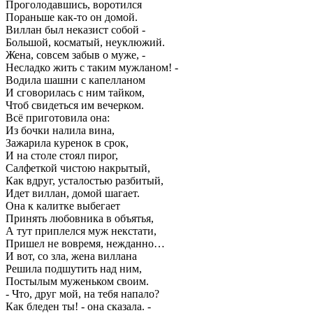
Проголодавшись, воротился
Пораньше как-то он домой.
Виллан был неказист собой -
Большой, косматый, неуклюжий.
Жена, совсем забыв о муже, -
Несладко жить с таким мужланом! -
Водила шашни с капелланом
И сговорилась с ним тайком,
Чтоб свидеться им вечерком.
Всё приготовила она:
Из бочки налила вина,
Зажарила куренок в срок,
И на столе стоял пирог,
Салфеткой чистою накрытый,
Как вдруг, усталостью разбитый,
Идет виллан, домой шагает.
Она к калитке выбегает
Принять любовника в объятья,
А тут приплелся муж некстати,
Пришел не вовремя, нежданно…
И вот, со зла, жена виллана
Решила подшутить над ним,
Постылым муженьком своим.
- Что, друг мой, на тебя напало?
Как бледен ты! - она сказала. -