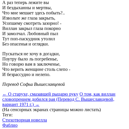
А раз теперь лежите вы
И бездыханны и мертвы,
Что мне мешает здесь побыть?..
Извольте же глаза закрыть,
Усопшему смотреть зазорно! -
Виллан закрыл глаза покорно
И замолчал. Любовный пыл
Тут поп-паскудник утолил
Без опасенья и оглядки.
Пускаться не хочу в догадки,
Поутру было ль погребенье,
Но говорю вам в заключенье,
Что верить женщине столь слепо -
И безрассудно и нелепо.
Перевод Софьи Вышеславцевой
←
О старухе, смазавшей рыцарю руку
О том, как виллан
словопрением добился рая (Перевод С. Вышеславцевой,
вариант 1971 г.)
→
(На сенсорных экранах страницы можно листать)
Теги:
Стихотворная новелла
Фаблио