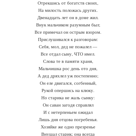
Отрекшись от богатств своих,
На милость положась других.
Двенадцать лет он в доме жил.
Внук мальчиком разумным был;
Все примечал он острым взором.
Прислушивался к разговорам:
Себя, мол, дед не пожалел —
Все отдал сыну, ЧТО имел.
Слова те в памяти храня,
Мальчишка рос день ото дня,
А дед дряхлел уж постепенно;
Он еле двигался, согбенный,
Рукой опершись на клюку.
Но старика не жаль сынку:
Он саван загодя справлял
И с нетерпеньем ожидал
Лишь дня отцова погребенья.
Хозяйке же одно презренье
Внушал старик; она всегда