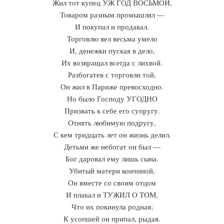
Жил тот купец УЖ ГОД ВОСЬМОЙ,
Товаром разным промышлял —
И покупал и продавал.
Торговлю вел весьма умело
И, денежки пуская в дело,
Их возвращал всегда с лихвой.
Разбогатев с торговли той,
Он жил в Париже превосходно.
Но было Господу УГОДНО
Призвать к себе его супругу.
Отнять любимую подругу,
С кем тридцать лет он жизнь делил.
Детьми же небогат он был —
Бог даровал ему лишь сына.
Убитый матери кончиной,
Он вместе со своим отцом
И плакал и ТУЖИЛ О ТОМ,
Что их покинула родная;
К усопшей он припал, рыдая.