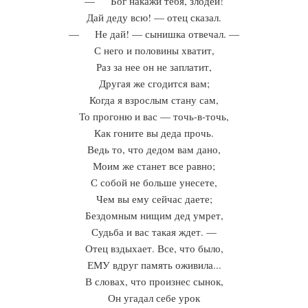
— Бог накажи тебя, злодей!
Дай деду всю! — отец сказал.
— Не дай! — сынишка отвечал. —
С него и половины хватит,
Раз за нее он не заплатит,
Другая же сгодится вам;
Когда я взрослым стану сам,
То прогоню и вас — точь-в-точь,
Как гоните вы деда прочь.
Ведь то, что дедом вам дано,
Моим же станет все равно;
С собой не больше унесете,
Чем вы ему сейчас даете;
Бездомным нищим дед умрет,
Судьба и вас такая ждет. —
Отец вздыхает. Все, что было,
ЕМУ вдруг память оживила...
В словах, что произнес сынок,
Он угадал себе урок