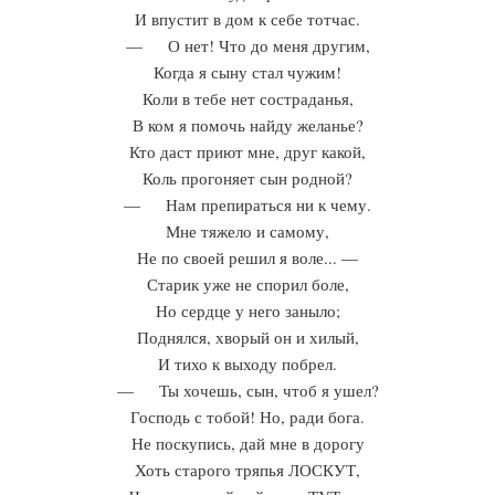
И впустит в дом к себе тотчас.
— О нет! Что до меня другим,
Когда я сыну стал чужим!
Коли в тебе нет состраданья,
В ком я помочь найду желанье?
Кто даст приют мне, друг какой,
Коль прогоняет сын родной?
— Нам препираться ни к чему.
Мне тяжело и самому,
Не по своей решил я воле... —
Старик уже не спорил боле,
Но сердце у него заныло;
Поднялся, хворый он и хилый,
И тихо к выходу побрел.
— Ты хочешь, сын, чтоб я ушел?
Господь с тобой! Но, ради бога.
Не поскупись, дай мне в дорогу
Хоть старого тряпья ЛОСКУТ,