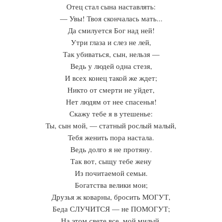
Отец стал сына наставлять:
— Увы! Твоя скончалась мать...
Да смилуется Бог над ней!
Утри глаза и слез не лей,
Так убиваться, сын, нельзя —
Ведь у людей одна стезя,
И всех конец такой же ждет;
Никто от смерти не уйдет,
Нет людям от нее спасенья!
Скажу тебе я в утешенье:
Ты, сын мой, — статный рослый малый,
Тебя женить пора настала.
Ведь долго я не протяну.
Так вот, сыщу тебе жену
Из почитаемой семьи.
Богатства велики мои;
Друзья ж коварны, бросить МОГУТ,
Беда СЛУЧИТСЯ — не ПОМОГУТ;
На этом свете все, мой милый.