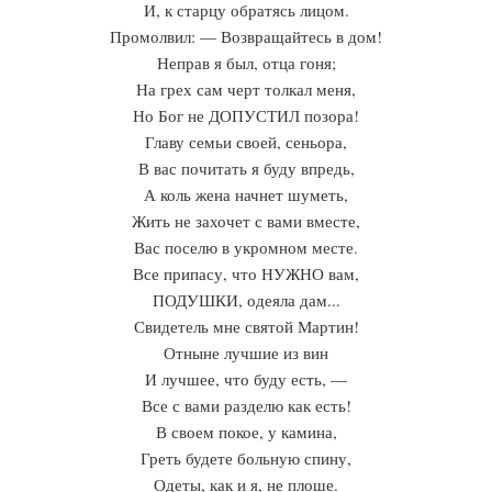
И, к старцу обратясь лицом.
Промолвил: — Возвращайтесь в дом!
Неправ я был, отца гоня;
На грех сам черт толкал меня,
Но Бог не ДОПУСТИЛ позора!
Главу семьи своей, сеньора,
В вас почитать я буду впредь,
А коль жена начнет шуметь,
Жить не захочет с вами вместе,
Вас поселю в укромном месте.
Все припасу, что НУЖНО вам,
ПОДУШКИ, одеяла дам...
Свидетель мне святой Мартин!
Отныне лучшие из вин
И лучшее, что буду есть, —
Все с вами разделю как есть!
В своем покое, у камина,
Греть будете больную спину,
Одеты, как и я, не плоше.