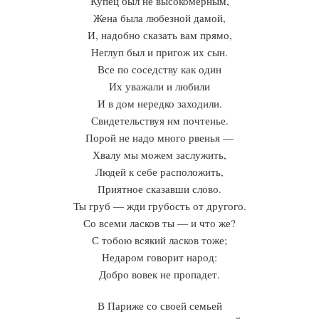
Купец был не высокомерным,
Жена была любезной дамой,
И, надобно сказать вам прямо,
Неглуп был и пригож их сын.
Все по соседству как один
Их уважали и любили
И в дом нередко заходили.
Свидетельствуя нм почтенье.
Порой не надо много рвенья —
Хвалу мы можем заслужить,
Людей к себе расположить,
Приятное сказавши слово.
Ты груб — жди грубость от другого.
Со всеми ласков ты — и что же?
С тобою всякий ласков тоже;
Недаром говорит народ:
Добро вовек не пропадет.
В Париже со своей семьей