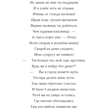
Но жизнь во мне ты поддержи
И в хлебе хоть не откажи,
Избавь от голода мученья!
Щадя отца, грехов прощенья
Вернее можешь ты добиться,
Чем надевая власяницу. —
А сын в ответ ему: — Отец!
Всем спорам и мольбам конец!
Скорей из дома уходите,
Мою супругу не гневите!
— Уж больно ты, мой сын, крутенек.
Куда же я пойду без денег?!
— Вы в город можете идти,
Отсюда десять миль пути.
Там люди обретают счастье,
И было б редкою напастью,
Чтоб вы на улице остались,
Где многие обогащались:
Там кто-нибудь приметит вас