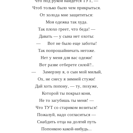
Что под рукой найдется ТУТ, —
Чтоб только было чем прикрыться.
От холода мне защититься:
Моя одежка так худа.
Так плохо греет, что беда! —
Давать — у сына нет охоты:
— Вот не было еще заботы!
Так попрошайничать негоже.
Нет у меня для вас одежи!
Вот разве отберете силой?..
— Замерзну я, о сын мой милый,
Ох, не снесу я зимней стужи!
Дай хоть попону, — ту, похуже,
Которой ты покрыл коня,
Не то загубишь ты меня! —
Что ТУТ со стариком возиться!
Пожалуй, надо согласиться —
Снабдить отца на долгий путь
Попонкою какой-нибудь...