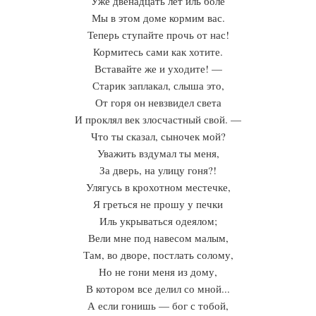
Уже двенадцать лет иль боле
Мы в этом доме кормим вас.
Теперь ступайте прочь от нас!
Кормитесь сами как хотите.
Вставайте же и уходите! —
Старик заплакал, слыша это,
От горя он невзвидел света
И проклял век злосчастный свой. —
Что ты сказал, сыночек мой?
Уважить вздумал ты меня,
За дверь, на улицу гоня?!
Улягусь в крохотном местечке,
Я греться не прошу у печки
Иль укрываться одеялом;
Вели мне под навесом малым,
Там, во дворе, постлать солому,
Но не гони меня из дому,
В котором все делил со мной...
А если гонишь — бог с тобой,