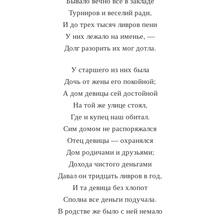
Бывало вечно все в закладе
Турниров и веселий ради,
И до трех тысяч ливров пени
У них лежало на именье, —
Долг разорить их мог дотла.
У старшего из них была
Дочь от жены его покойной;
А дом девицы сей достойной
На той же улице стоял,
Где и купец наш обитал.
Сим домом не распоряжался
Отец девицы — охранялся
Дом родичами и друзьями;
Дохода чистого деньгами
Давал он тридцать ливров в год,
И та девица без хлопот
Сполна все деньги подучала.
В родстве же было с ней немало