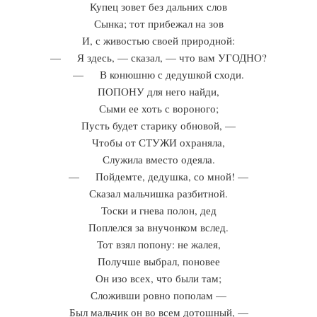
Купец зовет без дальних слов
Сынка; тот прибежал на зов
И, с живостью своей природной:
— Я здесь, — сказал, — что вам УГОДНО?
— В конюшню с дедушкой сходи.
ПОПОНУ для него найди,
Сыми ее хоть с вороного;
Пусть будет старику обновой, —
Чтобы от СТУЖИ охраняла,
Служила вместо одеяла.
— Пойдемте, дедушка, со мной! —
Сказал мальчишка разбитной.
Тоски и гнева полон, дед
Поплелся за внучонком вслед.
Тот взял попону: не жалея,
Получше выбрал, поновее
Он изо всех, что были там;
Сложивши ровно пополам —
Был мальчик он во всем дотошный, —