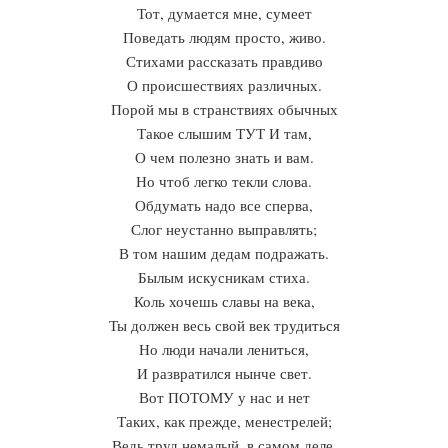
Тот, думается мне, сумеет
Поведать людям просто, живо.
Стихами рассказать правдиво
О происшествиях различных.
Порой мы в странствиях обычных
Такое слышим ТУТ И там,
О чем полезно знать и вам.
Но чтоб легко текли слова.
Обдумать надо все сперва,
Слог неустанно выправлять;
В том нашим дедам подражать.
Былым искусникам стиха.
Коль хочешь славы на века,
Ты должен весь свой век трудиться
Но люди начали лениться,
И развратился нынче свет.
Вот ПОТОМУ у нас и нет
Таких, как прежде, менестрелей;
Ведь труд немалый, в самом деле,