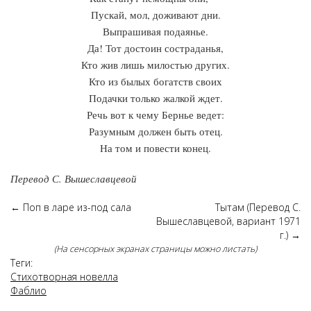
Пускай, мол, доживают дни.
Выпрашивая подаянье.
Да! Тот достоин состраданья,
Кто жив лишь милостью других.
Кто из былых богатств своих
Подачки только жалкой ждет.
Речь вот к чему Бернье ведет:
Разумным должен быть отец.
На том и повести конец.
Перевод С. Вышеславцевой
←
Поп в ларе из-под сала
Тытам (Перевод С.
Вышеславцевой, вариант 1971
г.)
→
(На сенсорных экранах страницы можно листать)
Теги:
Стихотворная новелла
Фаблио