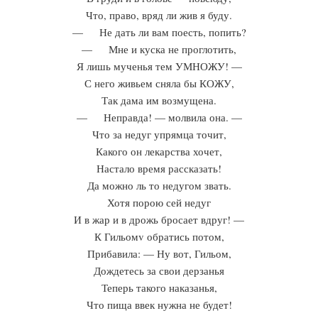
Что, право, вряд ли жив я буду.
— Не дать ли вам поесть, попить?
— Мне и куска не проглотить,
Я лишь мученья тем УМНОЖУ! —
С него живьем сняла бы КОЖУ,
Так дама им возмущена.
— Неправда! — молвила она. —
Что за недуг упрямца точит,
Какого он лекарства хочет,
Настало время рассказать!
Да можно ль то недугом звать.
Хотя порою сей недуг
И в жар и в дрожь бросает вдруг! —
К Гильомv обратись потом,
Прибавила: — Ну вот, Гильом,
Дождетесь за свои дерзанья
Теперь такого наказанья,
Что пища ввек нужна не будет!