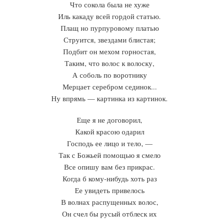
Что сокола была не хуже
Иль какаду всей гордой статью.
Плащ но пурпуровому платью
Струится, звездами блистая;
Подбит он мехом горностая,
Таким, что волос к волоску,
А соболь по воротнику
Мерцает серебром сединок...
Ну впрямь — картинка из картинок.
Еще я не договорил,
Какой красою одарил
Господь ее лицо и тело, —
Так с Божьей помощью я смело
Все опишу вам без прикрас.
Когда б кому-нибудь хоть раз
Ее увидеть привелось
В волнах распущенных волос,
Он счел бы русый отблеск их