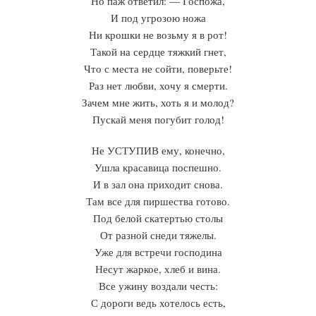
Но паж ответил: — Госпожа,
И под угрозою ножа
Ни крошки не возьму я в рот!
Такой на сердце тяжкий гнет,
Что с места не сойти, поверьте!
Раз нет любви, хочу я смерти.
Зачем мне жить, хоть я и молод?
Пускай меня погубит голод!
Не УСТУПИВ ему, конечно,
Ушла красавица поспешно.
И в зал она приходит снова.
Там все для пиршества готово.
Под белой скатертью столы
От разной снеди тяжелы.
Уже для встречи господина
Несут жаркое, хлеб и вина.
Все ужину воздали честь:
С дороги ведь хотелось есть,