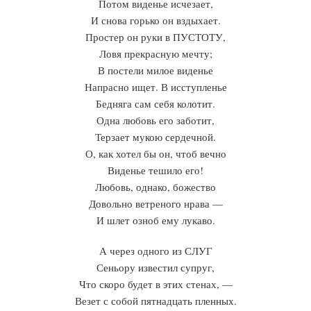
Потом виденье исчезает,
И снова горько он вздыхает.
Простер он руки в ПУСТОТУ,
Ловя прекрасную мечту;
В постели милое виденье
Напрасно ищет. В исступленье
Бедняга сам себя колотит.
Одна любовь его заботит,
Терзает мукою сердечной.
О, как хотел бы он, чтоб вечно
Виденье тешило его!
Любовь, однако, божество
Довольно ветреного нрава —
И шлет озноб ему лукаво.
А через одного из СЛУГ
Сеньору известил супруг,
Что скоро будет в этих стенах, —
Везет с собой пятнадцать пленных.