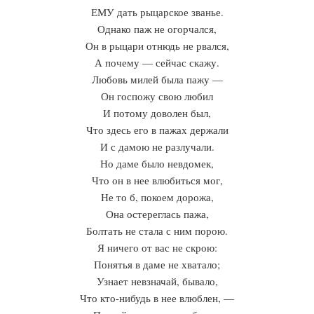
ЕМУ дать рыцарское званье.
Однако паж не огорчался,
Он в рыцари отнюдь не рвался,
А почему — сейчас скажу.
Любовь милей была пажу —
Он госпожу свою любил
И потому доволен был,
Что здесь его в пажах держали
И с дамою не разлучали.
Но даме было невдомек,
Что он в нее влюбиться мог,
Не то б, покоем дорожа,
Она остереглась пажа,
Болтать не стала с ним порою.
Я ничего от вас не скрою:
Понятья в даме не хватало;
Узнает невзначай, бывало,
Что кто-нибудь в нее влюблен, —