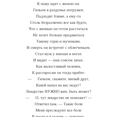
К пажу идет с женою он.
Гильом в раздумье погружен.
Подходят ближе, а ему-то
Столь безразлично все как будто,
Что с жизнью он готов расстаться.
Не хочет больше предаваться
Такому горю и мученьям,
И смерть он встретит с облегченьем.
Стал муж у юноши в ногах
И видит — паж совсем зачах.
Как жалостливый человек,
К расспросам он тогда прибег:
— Гильом, скажите, милый друг,
Какой напал на вас недуг?
Лекарство НУЖНО вам, быть может?
— О, тут лекарство не поможет! —
Ответил паж. — Такие боли
Меня преследуют все боле
В груди и в голове — повсюду,