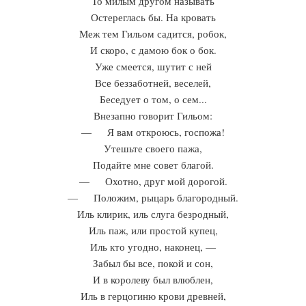
То милым другом называть
Остереглась бы. На кровать
Меж тем Гильом садится, робок,
И скоро, с дамою бок о бок.
Уже смеется, шутит с ней
Все беззаботней, веселей,
Беседует о том, о сем...
Внезапно говорит Гильом:
— Я вам откроюсь, госпожа!
Утешьте своего пажа,
Подайте мне совет благой.
— Охотно, друг мой дорогой.
— Положим, рыцарь благородный.
Иль клирик, иль слуга безродный,
Иль паж, или простой купец,
Иль кто угодно, наконец, —
Забыл бы все, покой и сон,
И в королеву был влюблен,
Иль в герцогиню крови древней,