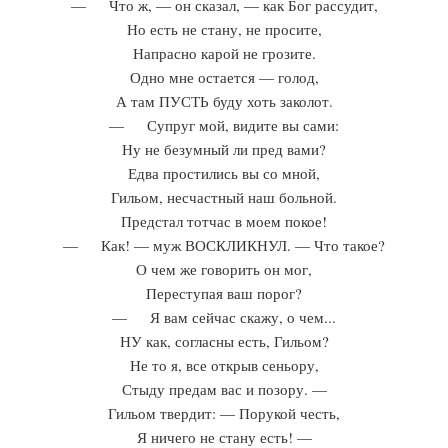
— Что ж, — он сказал, — как Бог рассудит,
Но есть не стану, не просите,
Напрасно карой не грозите.
Одно мне остается — голод,
А там ПУСТЬ буду хоть заколот.
— Супруг мой, видите вы сами:
Ну не безумный ли пред вами?
Едва простились вы со мной,
Гильом, несчастный наш больной.
Предстал тотчас в моем покое!
— Как! — муж ВОСКЛИКНУЛ. — Что такое?
О чем же говорить он мог,
Переступая ваш порог?
— Я вам сейчас скажу, о чем...
НУ как, согласны есть, Гильом?
Не то я, все открыв сеньору,
Стыду предам вас и позору. —
Гильом твердит: — Порукой честь,
Я ничего не стану есть! —