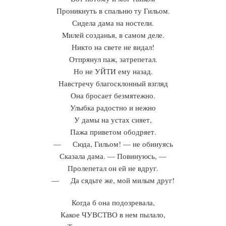
Проникнуть в спальню ту Гильом.
Сидела дама на ностели.
Милей созданья, в самом деле.
Никто на свете не видал!
Отпрянул паж, затрепетал.
Но не УЙТИ ему назад.
Навстречу благосклонный взгляд
Она бросает безмятежно.
Улыбка радостно и нежно
У дамы на устах сияет,
Пажа приветом ободряет.
— Сюда, Гильом! — не обинуясь
Сказала дама. — Повинуюсь, —
Пролепетал он ей не вдруг.
— Да сядьте же, мой милым друг!
Когда б она подозревала,
Какое ЧУВСТВО в нем пылало,