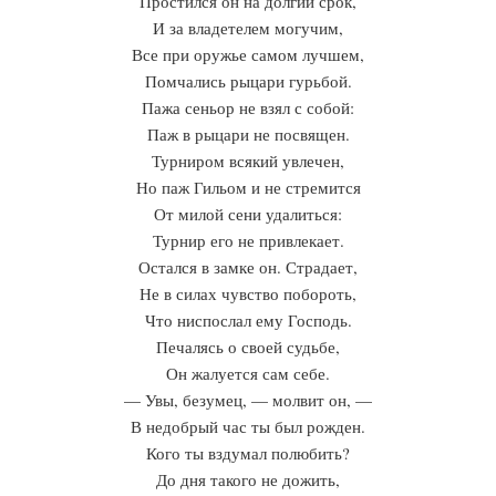
Простился он на долгий срок,
И за владетелем могучим,
Все при оружье самом лучшем,
Помчались рыцари гурьбой.
Пажа сеньор не взял с собой:
Паж в рыцари не посвящен.
Турниром всякий увлечен,
Но паж Гильом и не стремится
От милой сени удалиться:
Турнир его не привлекает.
Остался в замке он. Страдает,
Не в силах чувство побороть,
Что ниспослал ему Господь.
Печалясь о своей судьбе,
Он жалуется сам себе.
— Увы, безумец, — молвит он, —
В недобрый час ты был рожден.
Кого ты вздумал полюбить?
До дня такого не дожить,