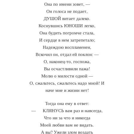
Она по имени зовет, —
Он голоса не подает,
ДУШОЙ витает далеко.
Коснувшись ЮНОШИ легко,
Она будить погромче стала,
И сердце в нем затрепетало;
Надеждою воспламенен,
Вскочил он, отдал ей поклон: —
О, наконец-то, госпожа,
Вы осчастливили пажа!
Молю о милости одной —
О, сжальтесь, сжальтесь надо мной! И
наче мне и жизни нет!
Тогда она ему в ответ:
— КЛЯНУСЬ вам раз и навсегда,
Что ни за что и никогда
Моей любви вам не видать.
А вы? Ужели злом воздать