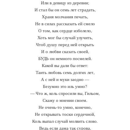
Или в девицу из деревни;
И стал бы он семь лет страдать,
Храня молчания печать,
Не в силах рассказать ей смело
О том, как сердце изболело,
Хоть мог бы случай улучить,
Чтоб душу перед ней открыть
И о любви сказать своей,
БУДЬ он немного посмелей.
Какой вы дали бы ответ:
Таить любовь семь долгих лет,
А с ней и муки заодно —
Безумно это иль умно?
— Что ж, коль спросили вы, Гильом,
Скажу о мнении своем.
Не очень-то умно, конечно,
Не открывать тоски сердечной,
Коль выпал случай молвить слово.
Ведь если дама так сурова,