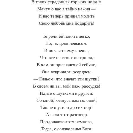
В таких страданьях горьких не жил.
Мечту о вас я тайно нежил —
И вас теперь пришел молить
Свою любовь мне подарить!
Те речи ей понять легко,
Но, их ценя невысоко
И показать ему спеша,
Что все не стоит ни гроша,
В чем он признался ей сейчас,
Она вскричала, осердясь:
— Гильом, что значат эти шутки?
В своем ли вы, мой паж, рассудке!
Идите с шутками к другой.
Со мной, клянусь вам головой,
Так не шутили до сих пор!
А если этот разговор
Продолжите хотя немного,
Тогда, с соизволенья Бога,