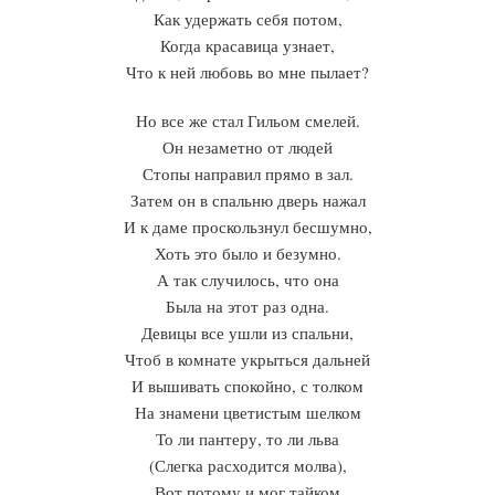
Как удержать себя потом,
Когда красавица узнает,
Что к ней любовь во мне пылает?
Но все же стал Гильом смелей.
Он незаметно от людей
Стопы направил прямо в зал.
Затем он в спальню дверь нажал
И к даме проскользнул бесшумно,
Хоть это было и безумно.
А так случилось, что она
Была на этот раз одна.
Девицы все ушли из спальни,
Чтоб в комнате укрыться дальней
И вышивать спокойно, с толком
На знамени цветистым шелком
То ли пантеру, то ли льва
(Слегка расходится молва),
Вот потому и мог тайком