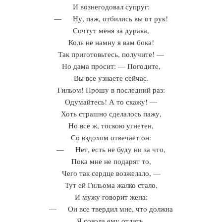
И вознегодовал супруг:
— Ну, паж, отбились вы от рук!
Сочтут меня за дурака,
Коль не намну я вам бока!
Так приготовьтесь, получите! —
Но дама просит: — Погодите,
Вы все узнаете сейчас.
Гильом! Прошу в последний раз:
Одумайтесь! А то скажу! —
Хоть страшно сделалось пажу,
Но все ж, тоскою угнетен,
Со вздохом отвечает он:
— Нет, есть не буду ни за что,
Пока мне не подарят то,
Чего так сердце возжелало, —
Тут ей Гильома жалко стало,
И мужу говорит жена:
— Он все твердил мне, что должна
Я сокола ему отдать,