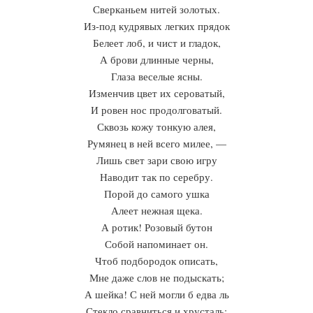
Сверканьем нитей золотых.
Из-под кудрявых легких прядок
Белеет лоб, и чист и гладок,
А брови длинные черны,
Глаза веселые ясны.
Изменчив цвет их сероватый,
И ровен нос продолговатый.
Сквозь кожу тонкую алея,
Румянец в ней всего милее, —
Лишь свет зари свою игру
Наводит так по серебру.
Порой до самого ушка
Алеет нежная щека.
А ротик! Розовый бутон
Собой напоминает он.
Чтоб подбородок описать,
Мне даже слов не подыскать;
А шейка! С ней могли б едва ль
Стекло сравниться и хрусталь: