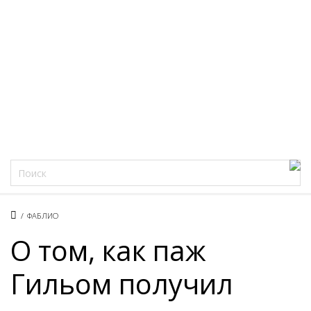
Фацеции
/
ФАБЛИО
О том, как паж
Гильом получил