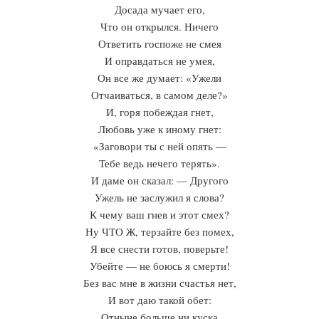
Досада мучает его,
Что он открылся. Ничего
Ответить госпоже не смея
И оправдаться не умея,
Он все же думает: «Ужели
Отчаиваться, в самом деле?»
И, горя побеждая гнет,
Любовь уже к иному гнет:
«Заговори ты с ней опять —
Тебе ведь нечего терять».
И даме он сказал: — Другого
Ужель не заслужил я слова?
К чему ваш гнев и этот смех?
Ну ЧТО Ж, терзайте без помех,
Я все снести готов, поверьте!
Убейте — не боюсь я смерти!
Без вас мне в жизни счастья нет,
И вот даю такой обет:
Отныне больше ни куска