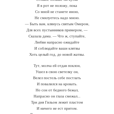
Я в рот не положу, пока
Со мной не станете иною,
Не смилуетесь надо мною.
— Быть вам, клянусь святым Омером,
Для всех пустынников примером, —
Сказала дама. — Что ж, ступайте,
Любви напрасно ожидайте
И соблюдайте ваши клятвы
Хоть целый год, до новой жатвы.
Тут, молча ей отдав поклон,
Ушел в свою светелку он,
Велел постель себе постлать
И повалился на кровать.
Но сон от бедного бежал,
Напрасно он глаза смежал...
Три дня Гильом лежит пластом
И ничего не ест притом.