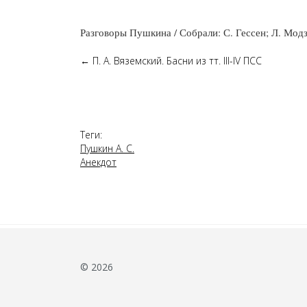
Разговоры Пушкина / Собрали: С. Гессен; Л. Мод
←
П. А. Вяземский. Басни из тт. III-IV ПСС
Теги:
Пушкин А. С.
Анекдот
© 2026