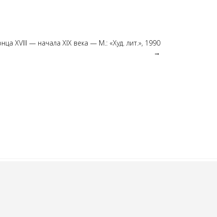
ца XVIII — начала XIX века — М.: «Худ. лит.», 1990
→