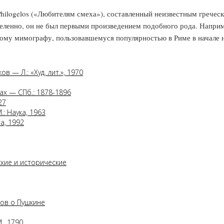
logelos («Любителям смеха»), составленный неизвестным греческим 
еленно, он не был первыми произведением подобного рода. Наприм
ому мимографу, пользовавшемуся популярностью в Риме в начале 
в — Л.: «Худ. лит.», 1970
мах — СПб.: 1878-1896
27
.: Наука, 1963
а, 1992
ские и исторические
тов о Пушкине
., 1790