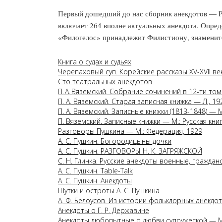
Первый дошедший до нас сборник анекдотов — Phi
включает 264 вполне актуальных анекдота. Опред
«Филогелос» принадлежит Филистиону, знаменит
Книга о судах и судьях
Черепаховый суп. Корейские рассказы XV-XVII веко
Сто театральных анекдотов
П. А. Вяземский. Собрание сочинений в 12-ти то
П. А. Вяземский. Старая записная книжка — Л., 19
П. А. Вяземский. Записные книжки (1813-1848) — М
П. Вяземский. Записные книжки — М.: Русская книг
Разговоры Пушкина — М.: Федерация, 1929
А. С. Пушкин. Богородицыны дочки
А. С. Пушкин. РАЗГОВОРЫ Н. К. ЗАГРЯЖСКОЙ
С. Н. Глинка. Русские анекдоты военные, граждан
А. С. Пушкин. Table-Talk
А. С. Пушкин. Анекдоты
Шутки и остроты А. С. Пушкина
А. Ф. Белоусов. Из истории фольклорных анекдо
Анекдоты о Г. Р. Державине
Анекдоты любопытные о любви супружеской — М