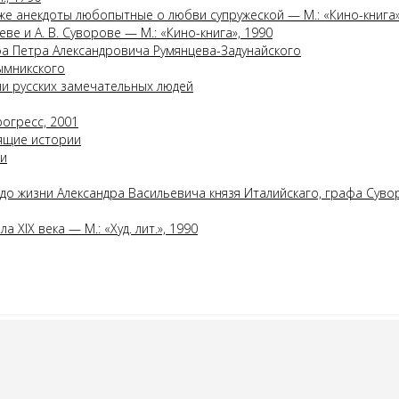
же анекдоты любопытные о любви супружеской — М.: «Кино-книга»
ве и А. В. Суворове — М.: «Кино-книга», 1990
а Петра Александровича Румянцева-Задунайского
ымникского
ни русских замечательных людей
рогресс, 2001
тящие истории
ии
 до жизни Александра Васильевича князя Италийскаго, графа Сув
 XIX века — М.: «Худ. лит.», 1990