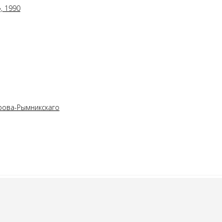
, 1990
орова-Рымникскаго