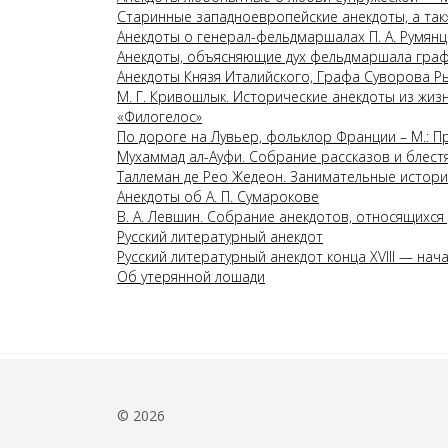
Старинные западноевропейские анекдоты, а так
Анекдоты о генерал-фельдмаршалах П. А. Румянце
Анекдоты, объясняющие дух фельдмаршала граф
Анекдоты Князя Италийского, Графа Суворова Р
М. Г. Кривошлык. Исторические анекдоты из жиз
«Филогелос»
По дороге на Лувьер, фольклор Франции – М.: П
Мухаммад ал-Ауфи. Собрание рассказов и блес
Таллеман де Рео Жедеон. Занимательные истор
Анекдоты об А. П. Сумарокове
В. А. Левшин. Собрание анекдотов, относящихся
Русский литературный анекдот
Русский литературный анекдот конца XVIII — начала
Об утерянной лошади
© 2026