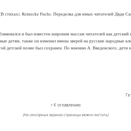
(В стихах). Reinecke Fuchs. Переделка для юных читателей Дяди 
бликовался и был известен широким массам читателей как детский
ные детям, также он изменил имена зверей на русские народные к
 этой детской поэме был сохранен. По мнению А. Введенского, дет
Ге
↑
К оглавлению
(На сенсорных экранах страницы можно листать)