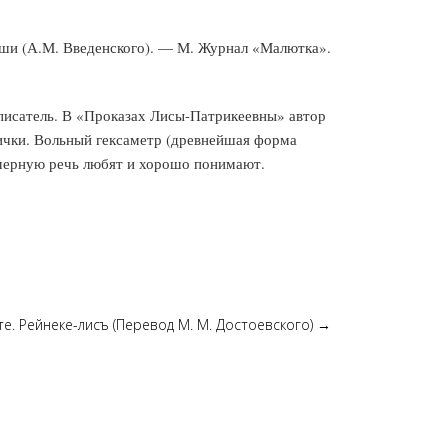
Саши (А.М. Введенского). — М. Журнал «Малютка».
 писатель. В «Проказах Лисы-Патрикеевны» автор
лички. Вольный гексаметр (древнейшая форма
и мерную речь любят и хорошо понимают.
те. Рейнеке-лисъ (Перевод М. М. Достоевского)
→