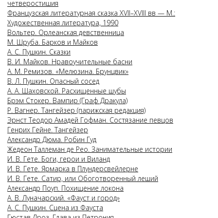
четверостишия
Французская литературная сказка XVII–XVIII вв — М.:
Художественная литература, 1990
Вольтер. Орлеанская девственница
М. Шруба. Барков и Майков
А. С. Пушкин. Сказки
В. И. Майков. Нравоучительные басни
А. М. Ремизов. «Мелюзина. Брунцвик»
В. Л. Пушкин. Опасный сосед
А. А. Шаховской. Расхищенные шубы
Брэм Стокер. Вампир (Граф Дракула)
Р. Вагнер. Тангейзер (парижская редакция)
Эрнст Теодор Амадей Гофман. Состязание певцов
Генрих Гейне. Тангейзер
Александр Дюма. Робин Гуд
Жедеон Таллеман де Рео. Занимательные истории
И. В. Гете. Боги, герои и Виланд
И. В. Гете. Ярмарка в Плундерсвейлерне
И. В. Гете. Сатир, или Обоготворенный леший
Александр Поуп. Похищение локона
А. В. Луначарский. «Фауст и город»
А. С. Пушкин. Сцена из Фауста
Гюстав Дроз. Глава из Петрония