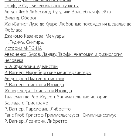
Граф де Сад. Бисексуальные куплеты
Август Якоб Либескинд. Лулу, или Волшебная флейта
Виланд. Оберон
Жан-Батист Луве де Кувре. Любовные похождения шевалье де
Фобласа
Джакомо Казанова. Мемуары
Н. Гнѣдичъ. Снигирь.
Истории М-Г-З-НА
Аверченко, Бухов, Ландау, Тэффи. Анатомия и физиология
человека
В. А. Жуковский. Адельстан
Р. Вагнер. Нюрнбергские мейстерзингеры
Август фон Платен «Тристан»
Р. Вагнер. Тристан и Изольда
Жозеф Бедье. Тристан и Изольда
Таллеман де Рео Жедеон. Занимательные истории
Баллада о Тристраме
Р. Вагнер. Парсифаль. Либретто
Ганс Якоб Кристоф Гриммельсгаузен. Симплициссимус
Р. Вагнер. Лоэнгрин. Либретто