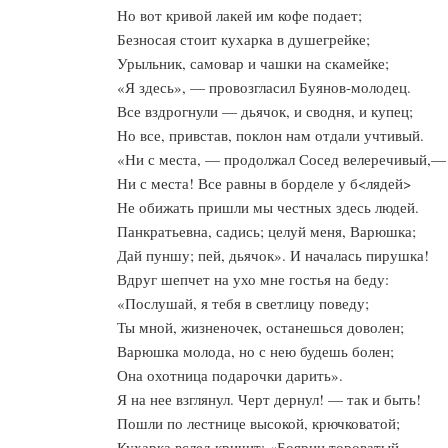
Но вот кривой лакей им кофе подает;
Безносая стоит кухарка в душегрейке;
Урыльник, самовар и чашки на скамейке;
«Я здесь», — провозгласил Буянов-молодец.
Все вздрогнули — дьячок, и сводня, и купец;
Но все, привстав, поклон нам отдали учтивый.
«Ни с места, — продолжал Сосед велеречивый,—
Ни с места! Все равны в борделе у б<лядей>
Не обижать пришли мы честных здесь людей.
Панкратьевна, садись; целуй меня, Варюшка;
Дай пуншу; пей, дьячок». И началась пирушка!
Вдруг шепчет на ухо мне гостья на беду:
«Послушай, я тебя в светлицу поведу;
Ты мной, жизненочек, останешься доволен;
Варюшка молода, но с нею будешь болен;
Она охотница подарочки дарить».
Я на нее взглянул. Черт дернул! — так и быть!
Пошли по лестнице высокой, крючковатой;
Кухарка вслед кричит: «Боярин тороватый,