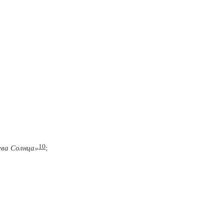
10
ева Солнца»
;