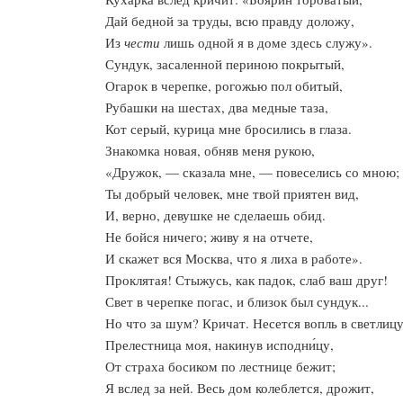
Дай бедной за труды, всю правду доложу,
Из
чести
лишь одной я в доме здесь служу».
Сундук, засаленной периною покрытый,
Огарок в черепке, рогожью пол обитый,
Рубашки на шестах, два медные таза,
Кот серый, курица мне бросились в глаза.
Знакомка новая, обняв меня рукою,
«Дружок, — сказала мне, — повеселись со мною;
Ты добрый человек, мне твой приятен вид,
И, верно, девушке не сделаешь обид.
Не бойся ничего; живу я на отчете,
И скажет вся Москва, что я лиха в работе».
Проклятая! Стыжусь, как падок, слаб ваш друг!
Свет в черепке погас, и близок был сундук...
Но что за шум? Кричат. Несется вопль в светлицу
Прелестница моя, накинув исподни́цу,
От страха босиком по лестнице бежит;
Я вслед за ней. Весь дом колеблется, дрожит,