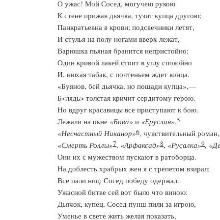
О ужас! Мой Сосед, могучею рукою
К стене прижав дьячка, тузит купца другою;
Панкратьевна в крови; подсвечники летят,
И стулья на полу ногами вверх лежат,
Варюшка пьяная бранится непристойно;
Один кривой лакей стоит в углу спокойно
И, нюхая табак, с почтеньем ждет конца.
«Буянов, бей дьячка, но пощади купца»,—
Б<лядь> толстая кричит сердитому герою.
Но вдруг красавицы все приступают к бою.
5
Лежали на окне
«Бова»
и
«Еруслан»
,
6
«Несчастный Никанор»
, чувствительный роман,
7
8
9
«Смерть Роллы»
,
«Арфаксад»
,
«Русалка»
,
«Д
Они их с мужеством пускают в ратоборца.
На доблесть храбрых жен я с трепетом взирал;
Все пали ниц; Сосед победу одержал.
Ужасной битве сей вот было что виною:
Дьячок, купец, Сосед пунш пили за игрою,
Уменье в свете жить желая показать,