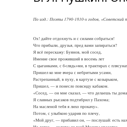
По изд.: Поэты 1790-1810-х годов, «Советский п
Ох! дайте отдохнуть и с силами собраться!
Что прибыли, друзья, пред вами запираться?
Я всё перескажу: Буянов, мой сосед,
Имение свое проживший в восемь лет
С цыганками, с б<лядь>ми, в трактирах с плясуна
Пришел ко мне вчера с небритыми усами,
Растрепанный, в пуху, в картузе с козырьком,
Пришел, — и понесло повсюду кабаком.
«Сосед, — он мне сказал, — что делаешь ты дом
Я славных рысаков подтибрил у Пахома;
На масленой тебя я лихо прокачу».
Потом, с улыбкою ударив по плечу,
«Мой друг, — прибавил он, — послушай: есть на
Не девка — золото; из всей Москвы красотка.