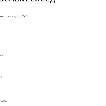
исатель», Л.,1971
ми,
а?
ходка;