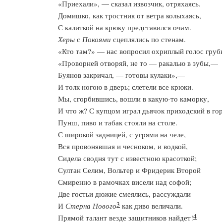
«Приехали», — сказал извозчик, отряхаясь.
Домишко, как тростник от ветра колыхаясь,
С калиткой на крюку представился очам.
Херы
с
Покоями
сцеплялись по стенам.
«Кто там?» — нас вопросил охриплый голос груб
«Проворней отворяй, не то — ракалью в зубы,—
Буянов закричал, — готовы кулаки»,—
И толк ногою в дверь; слетели все крюки.
Мы, сгорбившись, вошли в какую-то каморку,
И что ж? С купцом играл дьячок приходский в гор
Пунш, пиво и табак стояли на столе.
С широкой задницей, с угрями на челе,
Вся провонявшая и чесноком, и водкой,
Сидела сводня тут с известною красоткой;
Султан Селим, Вольтер и Фридерик Второй
Смиренно в рамочках висели над софой;
Две гостьи дюжие смеялись, рассуждали
3
И
Стерна Нового
как диво величали.
4
Прямой талант везде защитников найдет!