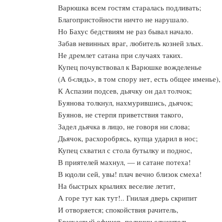
Варюшка всем гостям старалась подливать;
Благопристойности ничто не нарушало.
Но Бахус бедствиям не раз бывал начало.
Забав невинных враг, любитель козней злых.
Не дремлет сатана при случаях таких.
Купец почувствовал к Варюшке вожделенье
(А б<лядь>, в том спору нет, есть общее именье),
К Аспазии подсев, дьячку он дал толчок;
Буянова толкнул, нахмурившись, дьячок;
Буянов, не стерпя приветствия такого,
Задел дьячка в лицо, не говоря ни слова;
Дьячок, расхоробрясь, купца ударил в нос;
Купец схватил с стола бутылку и поднос,
В приятелей махнул, — и сатане потеха!
В юдоли сей, увы! плач вечно близок смеха!
На быстрых крылиях веселие летит,
А горе тут как тут!.. Гнилая дверь скрипит
И отворяется; спокойствия рачитель,
Брюхастый офицер, полиции служитель,