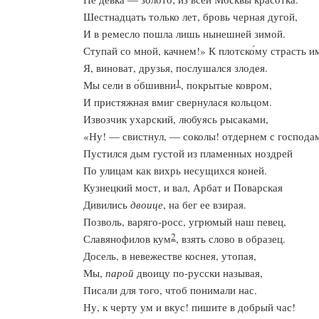
Шестнадцать только лет, бровь черная дугой,
И в ремесло пошла лишь нынешней зимой.
Ступай со мной, качнем!» К плотско́му страсть и
Я, виноват, друзья, послушался злодея.
1
Мы сели в о́бшивни
, покрытые ковром,
И пристяжная вмиг свернулася кольцом.
Извозчик ухарский, любуясь рысаками,
«Ну! — свистнул, — соколы! отдернем с господа
Пустился дым густой из пламенных ноздрей
По улицам как вихрь несущихся коней.
Кузнецкий мост, и вал, Арбат и Поварская
Дивились
двоице
, на бег ее взирая.
Позволь, варяго-росс, угрюмый наш певец,
2
Славянофилов кум
, взять слово в образец.
Досель, в невежестве коснея, утопая,
Мы,
парой
двоицу по-русски называя,
Писали для того, чтоб понимали нас.
Ну, к черту ум и вкус! пишите в добрый час!