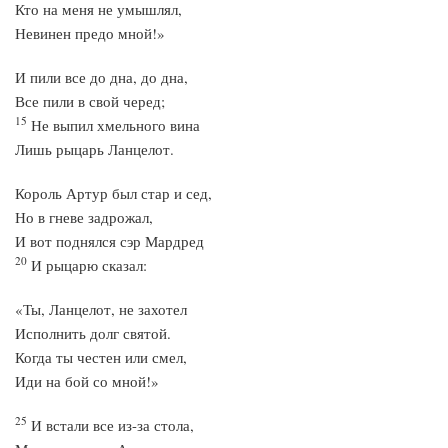
Кто на меня не умышлял,
Невинен предо мной!»
И пили все до дна, до дна,
Все пили в свой черед;
15
Не выпил хмельного вина
Лишь рыцарь Ланцелот.
Король Артур был стар и сед,
Но в гневе задрожал,
И вот поднялся сэр Мардред
20
И рыцарю сказал:
«Ты, Ланцелот, не захотел
Исполнить долг святой.
Когда ты честен или смел,
Иди на бой со мной!»
25
И встали все из-за стола,