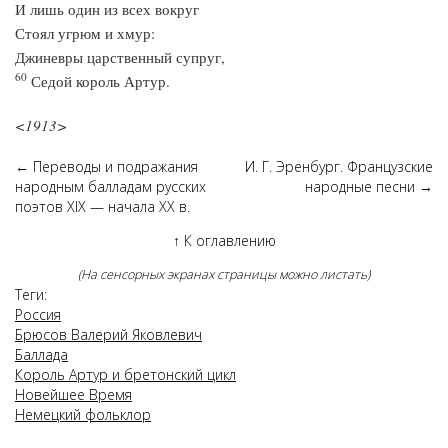
И лишь один из всех вокруг
Стоял угрюм и хмур:
Джиневры царственный супруг,
60
Седой король Артур.
<1913>
←
Переводы и подражания
И. Г. Эренбург. Французские
народным балладам русских
народные песни
→
поэтов XIX — начала XX в.
↑
К оглавлению
(На сенсорных экранах страницы можно листать)
Теги:
Россия
Брюсов Валерий Яковлевич
Баллада
Король Артур и бретонский цикл
Новейшее Время
Немецкий фольклор