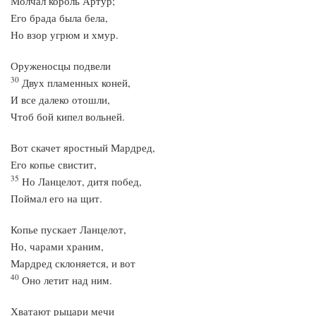
Молчал король Артур;
Его брада была бела,
Но взор угрюм и хмур.
Оруженосцы подвели
30
Двух пламенных коней,
И все далеко отошли,
Чтоб бой кипел вольней.
Вот скачет яростный Мардред,
Его копье свистит,
35
Но Ланцелот, дитя побед,
Поймал его на щит.
Копье пускает Ланцелот,
Но, чарами храним,
Мардред склоняется, и вот
40
Оно летит над ним.
Хватают рыцари мечи