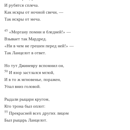
И рубятся сплеча.
Как искры от ночной свечи, —
Так искры от меча.
45
«Моргану помни и бледней!» —
Взывает так Мардред.
«Ни в чем не грешен перед ней!» —
Так Ланцелот в ответ.
Но тут Джиневру вспомнил он,
50
И взор застлался мглой,
И в то ж мгновенье, поражен,
Упал вниз головой.
Рыдали рыцари кругом,
Кто трона был оплот:
55
Прекрасней всех других лицом
Был рыцарь Ланцелот.