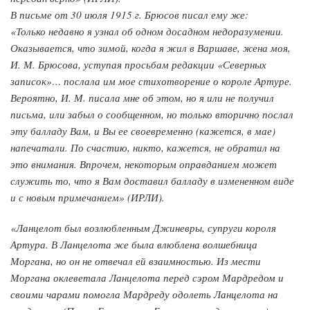
В письме от 30 июля 1915 г. Брюсов писал ему же:
«Только недавно я узнал об одном досадном недоразумении.
Оказывается, что зимой, когда я жил в Варшаве, жена моя,
И. М. Брюсова, уступая просьбам редакции «Северных
записок»… послала им мое стихотворение о короле Артуре.
Вероятно, И. М. писала мне об этом, но я или не получил
письма, или забыл о сообщенном, но только вторично послал
эту балладу Вам, и Вы ее своевременно (кажется, в мае)
напечатали. По счастию, никто, кажется, не обратил на
это внимания. Впрочем, некоторым оправданием может
служить то, что я Вам доставил балладу в измененном виде
и с новым примечанием» (ИРЛИ).
«Ланцелот был возлюбленным Джиневры, супруги короля
Артура. В Ланцелота же была влюблена волшебница
Моргана, но он не отвечал ей взаимностью. Из мести
Моргана оклеветала Ланцелота перед сэром Мардредом и
своими чарами помогла Мардреду одолеть Ланцелота на