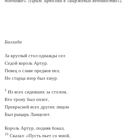
поединке». (Прим. Брюсова в «Биржевых ведомостях»).
Баллада
За круглый стол однажды сел
Седой король Артур.
Певец о славе предков пел,
Но старца взор был хмур.
5
Из всех сидевших за столом,
Кто трону был оплот,
Прекрасней всех других лицом
Был рыцарь Ланцелот.
Король Артур, подняв бокал,
10
Сказал: «Пусть пьет со мной,