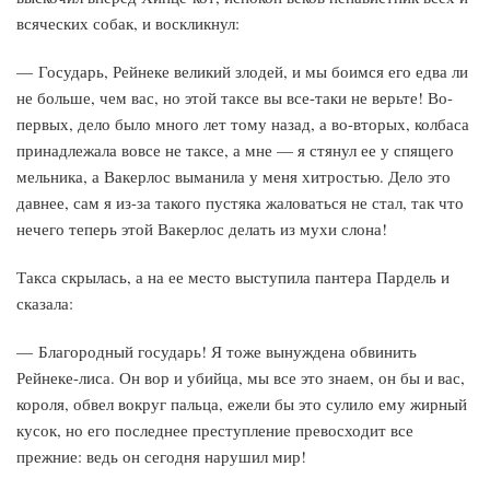
всяческих собак, и воскликнул:
— Государь, Рейнеке великий злодей, и мы боимся его едва ли
не больше, чем вас, но этой таксе вы все-таки не верьте! Во-
первых, дело было много лет тому назад, а во-вторых, колбаса
принадлежала вовсе не таксе, а мне — я стянул ее у спящего
мельника, а Вакерлос выманила у меня хитростью. Дело это
давнее, сам я из-за такого пустяка жаловаться не стал, так что
нечего теперь этой Вакерлос делать из мухи слона!
Такса скрылась, а на ее место выступила пантера Пардель и
сказала:
— Благородный государь! Я тоже вынуждена обвинить
Рейнеке-лиса. Он вор и убийца, мы все это знаем, он бы и вас,
короля, обвел вокруг пальца, ежели бы это сулило ему жирный
кусок, но его последнее преступление превосходит все
прежние: ведь он сегодня нарушил мир!