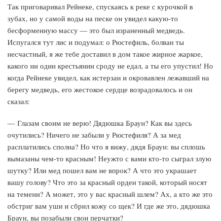
Так приговаривал Рейнеке, спускаясь к реке с курочкой в
зубах, но у самой воды на песке он увидел какую-то
бесформенную массу — это был израненный медведь.
Испугался тут лис и подумал: о Рюстефиль, болван ты
несчастный, я же тебе доставил в дом такое жирное жаркое,
какого ни один крестьянин сроду не едал, а ты его упустил! Но
когда Рейнеке увидел, как истерзан и окровавлен лежавший на
берегу медведь, его жестокое сердце возрадовалось и он
сказал:
— Глазам своим не верю! Дядюшка Браун? Как вы здесь
очутились? Ничего не забыли у Рюстефиля? А за мед
расплатились сполна? Но что я вижу, дядя Браун: вы сплошь
вымазаны чем-то красным! Неужто с вами кто-то сыграл злую
шутку? Или мед пошел вам не впрок? А что это украшает
вашу голову? Что это за красный орден такой, который носят
на темени? А может, это у вас красный шлем? Ах, а кто же это
обстриг вам уши и сбрил кожу со щек? И где же это, дядюшка
Браун, вы позабыли свои перчатки?