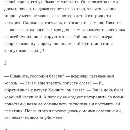
нашей крови, его уж было не удержать. Он гонялся за нами
днем и ночью, не давая вернуться во двор, так что в конце
концов у меня осталось всего пятеро детей из тридцати
четырех! Сжальтесь, государь, и отомстите за меня! Глядите
— вот лежит на носилках моя дочь, самая знаменитая несушка
во всей Фландрии, которую этот разбойник только вчера,
вопреки вашему запрету, лишил жизни! Пусть мои слова
тронут ваше сердце!
5
— Слышите, господин барсук? — вскричал разъяренный
король. — Зачем еще тратить попусту слова? — И,
обратившись к петуху Хеннигу, он сказал: — Ваша дочь была
хорошей несушкой. А потому ее следует похоронить со всеми
почестями, возле ее могилы петь песнопения и поставить ей
памятник! После этого я посовещаюсь с моими советниками,
как покарать лиса за убийство.