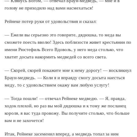
— Клянусь Богом, — отвечал Браун-медведь, — мне и в
голову не приходило над вами насмехаться!
Рейнеке потер руки от удовольствия и сказал:
— Ежели вы серьезно это говорите, дядюшка, то меда вы
сможете поесть вволю! Здесь поблизости живет крестьянин по
имени Рюстефиль Всего Вдоволь, у него меда столько, что
хватит досыта накормить медведей со всего света.
— Скорей, скорей покажите мне к нему дорогу! — воскликнул
Браун-медведь. — Коли я и вправду смогу досыта наесться
меду, то с удовольствием окажу вам любую услугу!
— Тогда пошли! — отвечал Рейнеке медведю. — Я, правда,
ходок плохой, но раз вы мой дядюшка и к тому же посланец
короля, я вас туда провожу. Вы получите столько, что больше
вам и не захочется!
Итак, Рейнеке засеменил вперед, а медведь топал за ним