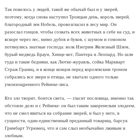
Так повелось у людей, такой же обычай был и у зверей,
поэтому, когда снова наступил Троицын день, король зверей,
благородный лев Нобель, провозгласил в лесу мир. Он
разослал гонцов, чтобы созвать всех животных к себе на суд, и
вскоре через лес, мимо дубов и буков, с шумом и гомоном
потянулись знатные господа: волк Изегрим Железный Шлем,
бурый медведь Браун, Хинце-кот, Пантера и Леопард. Но шли
туда и такие бедняки, как Лютке-журавль, сойка Маркварт
Страж Границ, и в конце концов перед королевским троном
собрались все звери и птицы, не хватало одного только
умоизощренного Рейнеке-лиса.
Кто зло творит, боится света, — гласит пословица, именно так
обстояло дело и с Рейнеке: он был таким закоренелым злодеем,
что не смел явиться на собрание зверей, и был у него, в
сущности, один-единственный преданный товарищ, барсук
Гримбарт Угрюмец, что и сам слыл необычайно лживым и
злобным.