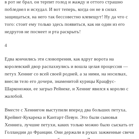
в рот не брал, он терпит голод и жажду и оттого страшно
побледнел и исхудал. И вот теперь, когда он не в силах
защищаться, на него так бессовестно клевещут! Ну да что с
того: стоит ему только здесь появиться, как ни один из его
недругов не посмеет и рта раскрыть!
4
Едва кончились эти словопрения, как вдруг ворота на
королевский двор распахнулись и вошла целая процессия —
петух Хенниг со всей своей родней, а за ними, на носилках,
внесли тело его дочери, знаменитой курицы Крацфус-
Шарконожки, ее загрыз Рейнеке, и Хенниг явился к королю с
жалобой.
Вместе с Хеннигом выступили вперед два больших петуха,
Крейянт-Кукарека и Кантарт-Певун. Это были сыновья
Хеннига, лучшие петухи, каких только можно было сыскать от
Голландии до Франции. Они держали в руках зажженные свечи