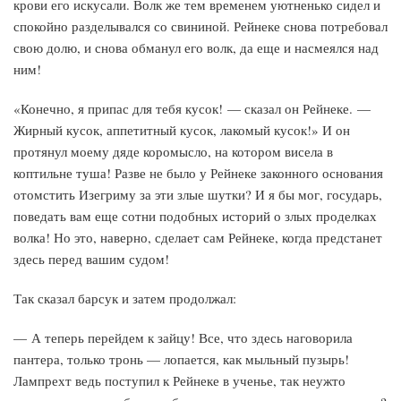
крови его искусали. Волк же тем временем уютненько сидел и
спокойно разделывался со свининой. Рейнеке снова потребовал
свою долю, и снова обманул его волк, да еще и насмеялся над
ним!
«Конечно, я припас для тебя кусок! — сказал он Рейнеке. —
Жирный кусок, аппетитный кусок, лакомый кусок!» И он
протянул моему дяде коромысло, на котором висела в
коптильне туша! Разве не было у Рейнеке законного основания
отомстить Изегриму за эти злые шутки? И я бы мог, государь,
поведать вам еще сотни подобных историй о злых проделках
волка! Но это, наверно, сделает сам Рейнеке, когда предстанет
здесь перед вашим судом!
Так сказал барсук и затем продолжал:
— А теперь перейдем к зайцу! Все, что здесь наговорила
пантера, только тронь — лопается, как мыльный пузырь!
Лампрехт ведь поступил к Рейнеке в ученье, так неужто