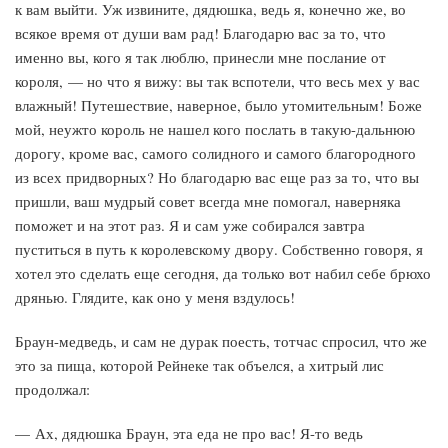
к вам выйти. Уж извините, дядюшка, ведь я, конечно же, во
всякое время от души вам рад! Благодарю вас за то, что
именно вы, кого я так люблю, принесли мне послание от
короля, — но что я вижу: вы так вспотели, что весь мех у вас
влажный! Путешествие, наверное, было утомительным! Боже
мой, неужто король не нашел кого послать в такую-дальнюю
дорогу, кроме вас, самого солидного и самого благородного
из всех придворных? Но благодарю вас еще раз за то, что вы
пришли, ваш мудрый совет всегда мне помогал, наверняка
поможет и на этот раз. Я и сам уже собирался завтра
пуститься в путь к королевскому двору. Собственно говоря, я
хотел это сделать еще сегодня, да только вот набил себе брюхо
дрянью. Глядите, как оно у меня вздулось!
Браун-медведь, и сам не дурак поесть, тотчас спросил, что же
это за пища, которой Рейнеке так объелся, а хитрый лис
продолжал:
— Ах, дядюшка Браун, эта еда не про вас! Я-то ведь