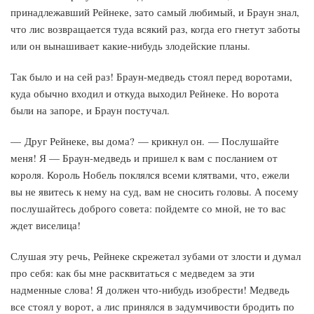
принадлежавший Рейнеке, зато самый любимый, и Браун знал,
что лис возвращается туда всякий раз, когда его гнетут заботы
или он вынашивает какие-нибудь злодейские планы.
Так было и на сей раз! Браун-медведь стоял перед воротами,
куда обычно входил и откуда выходил Рейнеке. Но ворота
были на запоре, и Браун постучал.
— Друг Рейнеке, вы дома? — крикнул он. — Послушайте
меня! Я — Браун-медведь и пришел к вам с посланием от
короля. Король Нобель поклялся всеми клятвами, что, ежели
вы не явитесь к нему на суд, вам не сносить головы. А посему
послушайтесь доброго совета: пойдемте со мной, не то вас
ждет виселица!
Слушая эту речь, Рейнеке скрежетал зубами от злости и думал
про себя: как бы мне расквитаться с медведем за эти
надменные слова! Я должен что-нибудь изобрести! Медведь
все стоял у ворот, а лис принялся в задумчивости бродить по