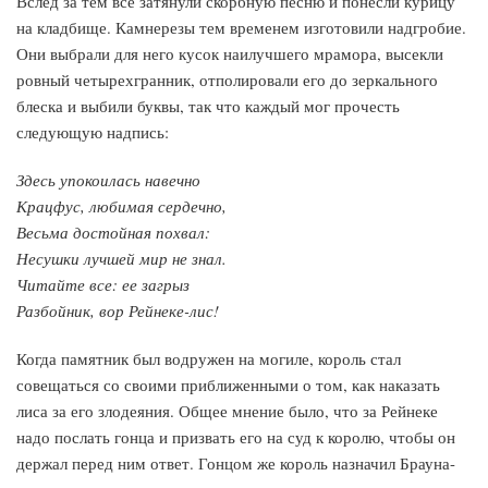
Вслед за тем все затянули скорбную песню и понесли курицу
на кладбище. Камнерезы тем временем изготовили надгробие.
Они выбрали для него кусок наилучшего мрамора, высекли
ровный четырехгранник, отполировали его до зеркального
блеска и выбили буквы, так что каждый мог прочесть
следующую надпись:
Здесь упокоилась навечно
Крацфус, любимая сердечно,
Весьма достойная похвал:
Несушки лучшей мир не знал.
Читайте все: ее загрыз
Разбойник, вор Рейнеке-лис!
Когда памятник был водружен на могиле, король стал
совещаться со своими приближенными о том, как наказать
лиса за его злодеяния. Общее мнение было, что за Рейнеке
надо послать гонца и призвать его на суд к королю, чтобы он
держал перед ним ответ. Гонцом же король назначил Брауна-