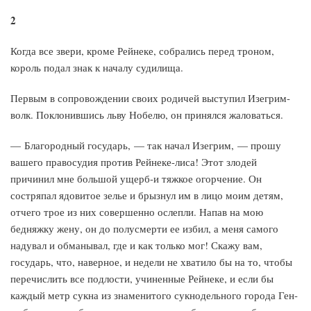
2
Когда все звери, кроме Рейнеке, собрались перед троном,
король подал знак к началу судилища.
Первым в сопровождении своих родичей выступил Изегрим-
волк. Поклонившись льву Нобелю, он принялся жаловаться.
— Благородный государь, — так начал Изегрим, — прошу
вашего правосудия против Рейнеке-лиса! Этот злодей
причинил мне большой ущерб-и тяжкое огорчение. Он
состряпал ядовитое зелье и брызнул им в лицо моим детям,
отчего трое из них совершенно ослепли. Напав на мою
бедняжку жену, он до полусмерти ее избил, а меня самого
надувал и обманывал, где и как только мог! Скажу вам,
государь, что, наверное, и недели не хватило бы на то, чтобы
перечислить все подлости, учиненные Рейнеке, и если бы
каждый метр сукна из знаменитого сукнодельного города Ген-