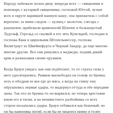
Народу набежало полон двор: впереди всех — священник и
пономарь с кухаркой священника, госпожой Юттой, лучше
всех в округе варившей манную кашу, она прихватила с собой
веретено; за ними следом — кузнец с молотом, слесарь с
рашпилем; прибежали кривоногий Шлоппе и большеротый
Лудольф, Герольд со скалкой и его зять Кукельрей, господин и
госпожа Квак и цирюльник Штопельмессер, госпожа
Вилигтраут из Швейнефурта и Черный Зандер, да еще многие-
многие другие. Все они ринулись к медведю, подняв дикий
крик и размахивая своим оружием.
Когда Браун увидел, как они подбегают, то от страха силы у
него удесятерились. Рывком высвободил он голову из бревна,
хоть и ободрав ее кое-где до мяса, а когда на спину ему
обрушились первые удары, то выдернул оттуда и обе передние
лапы. Так что из бревна-то он вырвался, но теперь крестьяне
взяли его в тиски, и на ненавистного разбойника со всех
сторон посыпались удары. Браун отбивался как бешеный, но
он бы наверняка погиб, если бы не прыгнул прямо в толпу