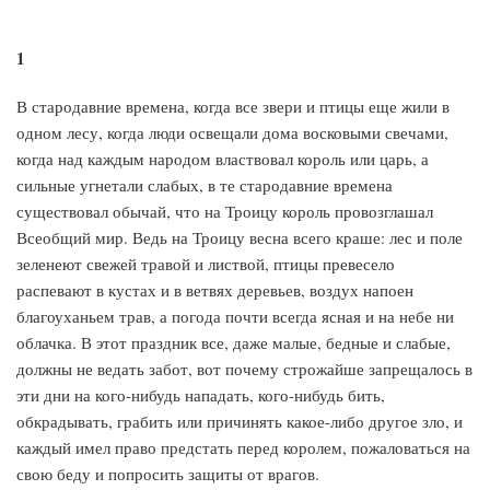
1
В стародавние времена, когда все звери и птицы еще жили в
одном лесу, когда люди освещали дома восковыми свечами,
когда над каждым народом властвовал король или царь, а
сильные угнетали слабых, в те стародавние времена
существовал обычай, что на Троицу король провозглашал
Всеобщий мир. Ведь на Троицу весна всего краше: лес и поле
зеленеют свежей травой и листвой, птицы превесело
распевают в кустах и в ветвях деревьев, воздух напоен
благоуханьем трав, а погода почти всегда ясная и на небе ни
облачка. В этот праздник все, даже малые, бедные и слабые,
должны не ведать забот, вот почему строжайше запрещалось в
эти дни на кого-нибудь нападать, кого-нибудь бить,
обкрадывать, грабить или причинять какое-либо другое зло, и
каждый имел право предстать перед королем, пожаловаться на
свою беду и попросить защиты от врагов.