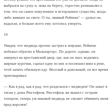
выбрался на сушу и, лежа на берегу, горестно размышлял о
том, что он самое измученное и истерзанное существо, когда-
либо жившее на свете. О ты, лживый Рейнеке! — думал он,
вздыхая, и больше всего ему хотелось умереть.
10
Увидев, что медведь прочно застрял в ловушке, Рейнеке
побежал обратно в Мальпартаус. По дороге, однако, он
завернул на крестьянский двор, где, как он знал, водились
жирные курочки, сцапал одну из них и поспешил вниз к реке,
чтоб запить обильную еду. Веселый и довольный, он все время
приговаривал:
— Как я рад, как я рад, что разделался с медведем! Он зажат в
тиски у дома Рюстефиля, Рюстефиль же вышел с острым
топором, теперь уж никакой медведь не сможет обвинить меня
пред королем!