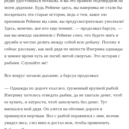
редко удостоишься похвалы, и вы это правило подтвердили на
моем дядюшке. Будь Рейнеке здесь, вы наверняка не стали бы
воскрешать эти старые истории, ведь о том, какое зло
причинили Рейнеке вы сами, вы предусмотрительно умолчали!
Здесь, конечно, кое-кто еще помнит, — продолжал барсук, —
как вы некогда заключили с Рейнеке союз, что будете жить в
дружбе и честно делить между собой всю добычу. Посему я
сейчас расскажу, как мой дядя по милости Изегрима однажды
в зимнее время чуть не погиб лютой смертью. Это история с
рыбами. Слушайте же!
Все вокруг затаили дыхание, а барсук продолжал:
— Однажды по дороге ехал воз, груженный крупной рыбой.
Изегриму хотелось отведать рыбки, да не хватало денег, чтоб
ее купить, и хитрости, чтоб заполучить без денег. Тут
вмешался мой дядя. Он улегся на обочине дороги и
прикинулся мертвым. Воз с рыбой поравнялся с ним, возчик
увидел лиса, слез вниз и достал нож, чтобы прикончить