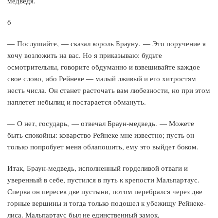
медведя.
6
— Послушайте, — сказал король Брауну. — Это поручение я
хочу возложить на вас. Но я приказываю: будьте
осмотрительны, говорите обдуманно и взвешивайте каждое
свое слово, ибо Рейнеке — малый лживый и его хитростям
несть числа. Он станет расточать вам любезности, но при этом
наплетет небылиц и постарается обмануть.
— О нет, государь, — отвечал Браун-медведь. — Можете
быть спокойны: коварство Рейнеке мне известно; пусть он
только попробует меня облапошить, ему это выйдет боком.
Итак, Браун-медведь, исполненный горделивой отваги и
уверенный в себе, пустился в путь к крепости Мальпартаус.
Сперва он пересек две пустыни, потом перебрался через две
горные вершины и тогда только подошел к убежищу Рейнеке-
лиса. Мальпартаус был не единственный замок,