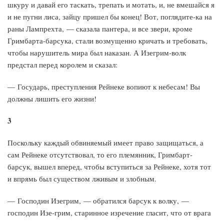
шкуру и давай его таскать, трепать и мотать, и, не вмешайся я
и не пугни лиса, зайцу пришел бы конец! Вот, поглядите-ка на
раны Лампрехта, — сказала пантера, и все звери, кроме
Гримбарта-барсука, стали возмущенно кричать и требовать,
чтобы нарушитель мира был наказан. А Изегрим-волк
предстал перед королем и сказал:
— Государь, преступления Рейнеке вопиют к небесам! Вы
должны лишить его жизни!
3
Поскольку каждый обвиняемый имеет право защищаться, а
сам Рейнеке отсутствовал, то его племянник, Гримбарт-
барсук, вышел вперед, чтобы вступиться за Рейнеке, хотя тот
и впрямь был существом лживым и злобным.
— Господин Изегрим, — обратился барсук к волку, —
господин Изе-грим, старинное изречение гласит, что от врага