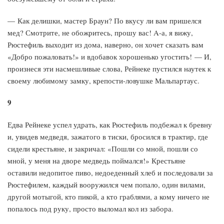
— Как делишки, мастер Браун? По вкусу ли вам пришелся
мед? Смотрите, не обожритесь, прошу вас! A-а, я вижу,
Рюстефиль выходит из дома, наверно, он хочет сказать вам
«Добро пожаловать!» и вдобавок хорошенько угостить! — И,
произнеся эти насмешливые слова, Рейнеке пустился наутек к
своему любимому замку, крепости-ловушке Мальпартаус.
9
Едва Рейнеке успел удрать, как Рюстефиль подбежал к бревну
и, увидев медведя, зажатого в тиски, бросился в трактир, где
сидели крестьяне, и закричал: «Пошли со мной, пошли со
мной, у меня на дворе медведь поймался!» Крестьяне
оставили недопитое пиво, недоеденный хлеб и последовали за
Рюстефилем, каждый вооружился чем попало, один вилами,
другой мотыгой, кто пикой, а кто граблями, а кому ничего не
попалось под руку, просто выломал кол из забора.