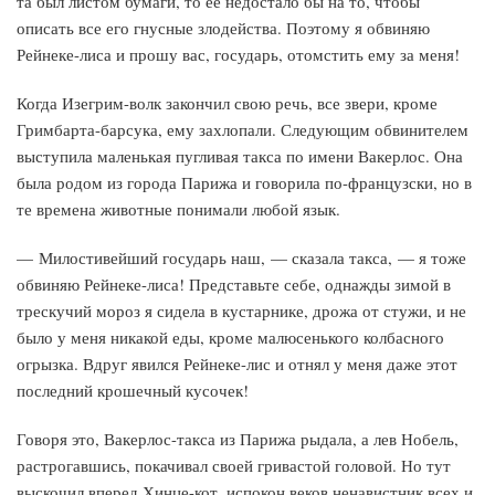
та был листом бумаги, то ее недостало бы на то, чтобы
описать все его гнусные злодейства. Поэтому я обвиняю
Рейнеке-лиса и прошу вас, государь, отомстить ему за меня!
Когда Изегрим-волк закончил свою речь, все звери, кроме
Гримбарта-барсука, ему захлопали. Следующим обвинителем
выступила маленькая пугливая такса по имени Вакерлос. Она
была родом из города Парижа и говорила по-французски, но в
те времена животные понимали любой язык.
— Милостивейший государь наш, — сказала такса, — я тоже
обвиняю Рейнеке-лиса! Представьте себе, однажды зимой в
трескучий мороз я сидела в кустарнике, дрожа от стужи, и не
было у меня никакой еды, кроме малюсенького колбасного
огрызка. Вдруг явился Рейнеке-лис и отнял у меня даже этот
последний крошечный кусочек!
Говоря это, Вакерлос-такса из Парижа рыдала, а лев Нобель,
растрогавшись, покачивал своей гривастой головой. Но тут
выскочил вперед Хинце-кот, испокон веков ненавистник всех и