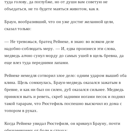
туда голову, да поглубже, но от души вам советую не
объедаться, не то будете маяться животом, как я.
Браун, вообразивший, что он уже достиг желанной цели,
сказал только:
— Не тревожься, братец Рейнеке, я знаю: во всяком деле
надобно-соблюдать меру. — И, едва произнеся эти слова,
медведь алчно сунул морду до самых ушей в щель бревна, да
еще влез туда передними лапами.
Рейнеке немедля сотворил злое дело: одним ударом вышиб оба
клина. Щель сомкнулась, Браун-медведь оказался зажатым в
бревне, и как ни был он силен, дуб оказался сильнее. Медведь
принялся выть и реветь, скреб задними ногами песок и поднял
такой тарарам, что Рюстефиль поспешно выскочил из дома с
топором в руках.
Когда Рейнеке увидал Рюстефиля, он крикнул Брауну, почти
обезумевшему от боли и страха: