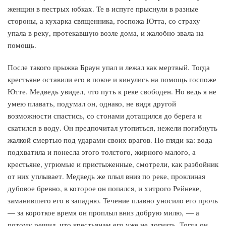
женщин в пестрых юбках. Те в испуге прыснули в разные
стороны, а кухарка священника, госпожа Ютта, со страху
упала в реку, протекавшую возле дома, и жалобно звала на
помощь.
После такого прыжка Браун упал и лежал как мертвый. Тогда
крестьяне оставили его в покое и кинулись на помощь госпоже
Ютте. Медведь увидел, что путь к реке свободен. Но ведь я не
умею плавать, подумал он, однако, не видя другой
возможности спастись, со стонами дотащился до берега и
скатился в воду. Он предпочитал утопиться, нежели погибнуть
жалкой смертью под ударами своих врагов. Но гляди-ка: вода
подхватила и понесла этого толстого, жирного малого, а
крестьяне, угрюмые и пристыженные, смотрели, как разбойник
от них уплывает. Медведь же плыл вниз по реке, проклиная
дубовое бревно, в которое он попался, и хитрого Рейнеке,
заманившего его в западню. Течение плавно уносило его прочь
— за короткое время он проплыл вниз добрую милю, — а
потому решил, что крестьянам его уже не догнать. Тогда он