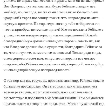
учитель не вправе был его бить и драть, коли он не знал урока?
Вот Вакерлос тут жаловалась, будто Рейнеке стянул у нее
колбасу, но, господа, вы же сами слышали: колбаса-то была
краденая! Старая пословица гласит: что неправедно нажито —
впустую прожито. По справедливости у тебя отбирается то,
что ты приобрел нечестным путем! Кто же поставит Рейнеке в
упрек, что он покарал вора, присвоив украденное? Всякий
благородный муж должен ненавидеть воров и ловить их, так
что Вакерлос должна бы, в сущности, благодарить Рейнеке за
то, что он тут же, на месте, ее не повесил! Только ради мира,
столь дорогого всем нам, отпустил он вора на все четыре
стороны, ибо Рейнеке — муж честный, творящий только добро
и ненавидящий всякую несправедливость!
С тех пор как вы, государь, провозгласили мир, Рейнеке никого
больше не преследовал. Он затворился, как отшельник, ест
только раз в день, носит власяницу, покинул свой замок
Мальпартаус и поселился в маленькой хижине. Там он молится
и размышляет о священных предметах. Мяса он уже целый год