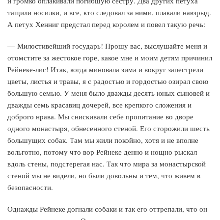
и громко оплакивали погибшую сестру. Два других петуха
тащили носилки, и все, кто следовал за ними, плакали навзрыд.
А петух Хенниг предстал перед королем и повел такую речь:
— Милостивейший государь! Прошу вас, выслушайте меня и
отомстите за жестокое горе, какое мне и моим детям причинил
Рейнеке-лис! Итак, когда миновала зима и вокруг запестрели
цветы, листья и травы, я с радостью и гордостью озирал свою
большую семью. У меня было дважды десять юных сыновей и
дважды семь красавиц дочерей, все крепкого сложения и
доброго нрава. Мы снискивали себе пропитание во дворе
одного монастыря, обнесенного стеной. Его сторожили шесть
большущих собак. Там мы жили покойно, хотя и не вполне
вольготно, потому что вор Рейнеке денно и нощно рыскал
вдоль стены, подстерегая нас. Так что мира за монастырской
стеной мы не видели, но были довольны и тем, что живем в
безопасности.
Однажды Рейнеке догнали собаки и так его оттрепали, что он