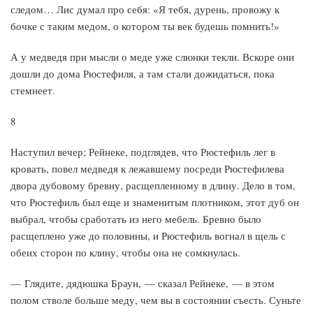
следом… Лис думал про себя: «Я тебя, дурень, провожу к
бочке с таким медом, о котором ты век будешь помнить!»
А у медведя при мысли о меде уже слюнки текли. Вскоре они
дошли до дома Рюстефиля, а там стали дожидаться, пока
стемнеет.
8
Наступил вечер; Рейнеке, подглядев, что Рюстефиль лег в
кровать, повел медведя к лежавшему посреди Рюстефилева
двора дубовому бревну, расщепленному в длину. Дело в том,
что Рюстефиль был еще и знаменитым плотником, этот дуб он
выбрал, чтобы сработать из него мебель. Бревно было
расщеплено уже до половины, и Рюстефиль вогнал в щель с
обеих сторон по клину, чтобы она не сомкнулась.
— Глядите, дядюшка Браун, — сказал Рейнеке, — в этом
полом стволе больше меду, чем вы в состоянии съесть. Суньте