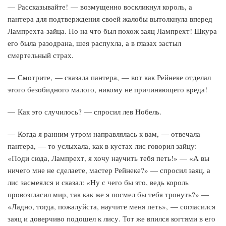
— Рассказывайте! — возмущенно воскликнул король, а
пантера для подтверждения своей жалобы вытолкнула вперед
Лампрехта-зайца. Но на что был похож заяц Лампрехт! Шкура
его была разодрана, шея распухла, а в глазах застыл
смертельный страх.
— Смотрите, — сказала пантера, — вот как Рейнеке отделал
этого безобидного малого, никому не причиняющего вреда!
— Как это случилось? — спросил лев Нобель.
— Когда я ранним утром направлялась к вам, — отвечала
пантера, — то услыхала, как в кустах лис говорил зайцу:
«Поди сюда, Лампрехт, я хочу научить тебя петь!» — «А вы
ничего мне не сделаете, мастер Рейнеке?» — спросил заяц, а
лис засмеялся и сказал: «Ну с чего бы это, ведь король
провозгласил мир, так как же я посмел бы тебя тронуть?» —
«Ладно, тогда, пожалуйста, научите меня петь», — согласился
заяц и доверчиво подошел к лису. Тот же впился когтями в его