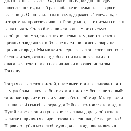
долго не показывался. Однако в последние дни он вдруг
появился опять, на сей раз в облике отшельника — в рясе и
власянице. Он показал нам письмо, державный государь, в
котором вы провозгласили на Троицу мир, — с письма свисала
ваша печать. Стало быть, показал он нам это письмо и
сообщил: он, мол, заделался отшельником, кается в своих
прежних злодеяниях и больше ни единой живой твари не
причинит вреда. Мы можем теперь, сказал он, совершенно не
беспокоиться, отныне, где бы он ни находился, нам его
опасаться нечего, и он сложил лапки и вознес молитвы
Господу.
Тогда я созвал своих детей, и все вместе мы возликовали, что
нам уж больше нечего бояться и мы можем бестрепетно выйти
за монастырские стены и увидеть большой мир! Мы тут же и
вышли всей семьей за ограду, а Рейнеке только этого и ждал.
Пулей вылетел он из кустов, отрезал нам дорогу обратно к
калитке и принялся свирепствовать среди нас, беззащитных!
Первой он убил мою любимую дочь, а когда вновь вкусил