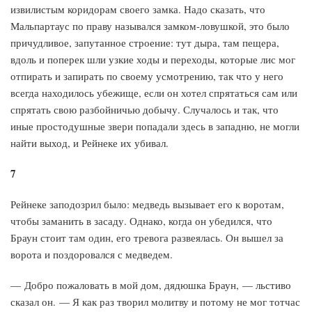
извилистым коридорам своего замка. Надо сказать, что
Мальпартаус по праву назывался замком-ловушкой, это было
причудливое, запутанное строение: тут дыра, там пещера,
вдоль и поперек шли узкие ходы и переходы, которые лис мог
отпирать и запирать по своему усмотрению, так что у него
всегда находилось убежище, если он хотел спрятаться сам или
спрятать свою разбойничью добычу. Случалось и так, что
иные простодушные звери попадали здесь в западню, не могли
найти выход, и Рейнеке их убивал.
7
Рейнеке заподозрил было: медведь вызывает его к воротам,
чтобы заманить в засаду. Однако, когда он убедился, что
Браун стоит там один, его тревога развеялась. Он вышел за
ворота и поздоровался с медведем.
— Добро пожаловать в мой дом, дядюшка Браун, — льстиво
сказал он. — Я как раз творил молитву и потому не мог тотчас