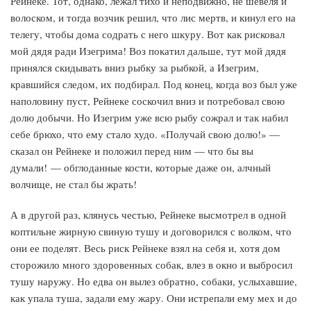
Рейнеке. Тот, однако, лежал тихо и неподвижно, не шевеля и
волоском, и тогда возчик решил, что лис мертв, и кинул его на
телегу, чтобы дома содрать с него шкуру. Вот как рисковал
мой дядя ради Изегрима! Воз покатил дальше, тут мой дядя
принялся скидывать вниз рыбку за рыбкой, а Изегрим,
кравшийся следом, их подбирал. Под конец, когда воз был уже
наполовину пуст, Рейнеке соскочил вниз и потребовал свою
долю добычи. Но Изегрим уже всю рыбу сожрал и так набил
себе брюхо, что ему стало худо. «Получай свою долю!» —
сказал он Рейнеке и положил перед ним — что бы вы
думали! — обглоданные кости, которые даже он, алчный
волчище, не стал бы жрать!
А в другой раз, клянусь честью, Рейнеке высмотрел в одной
коптильне жирную свиную тушу и договорился с волком, что
они ее поделят. Весь риск Рейнеке взял на себя и, хотя дом
сторожило много здоровенных собак, влез в окно и выбросил
тушу наружу. Но едва он вылез обратно, собаки, услыхавшие,
как упала туша, задали ему жару. Они истрепали ему мех и до