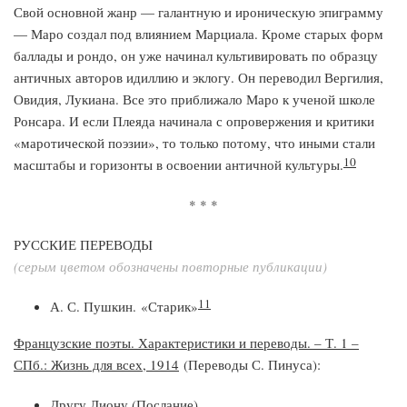
Свой основной жанр — галантную и ироническую эпиграмму
— Маро создал под влиянием Марциала. Кроме старых форм
баллады и рондо, он уже начинал культивировать по образцу
античных авторов идиллию и эклогу. Он переводил Вергилия,
Овидия, Лукиана. Все это приближало Маро к ученой школе
Ронсара. И если Плеяда начинала с опровержения и критики
«маротической поэзии», то только потому, что иными стали
10
масштабы и горизонты в освоении античной культуры.
* * *
РУССКИЕ ПЕРЕВОДЫ
(серым цветом обозначены повторные публикации)
11
А. С. Пушкин. «Старик»
Французские поэты. Характеристики и переводы. – Т. 1 –
СПб.: Жизнь для всех, 1914
(Переводы С. Пинуса):
Другу Лиону (Послание)