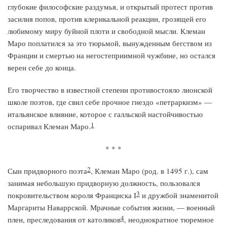
глубокие философские раздумья, и открытый протест против
засилия попов, против клерикальной реакции, грозящей его
любимому миру буйной плоти и свободной мысли. Клеман
Маро поплатился за это тюрьмой, вынужденным бегством из
Франции и смертью на негостеприимной чужбине, но остался
верен себе до конца.
Его творчество в известной степени противостояло лионской
школе поэтов, где свил себе прочное гнездо «петраркизм» —
итальянское влияние, которое с галльской настойчивостью
1
оспаривал Клеман Маро.
* * *
2
Сын придворного поэта
, Клеман Маро (род. в 1495 г.), сам
занимая небольшую придворную должность, пользовался
3
покровительством короля Франциска I
и дружбой знаменитой
Маргариты Наваррской. Мрачные события жизни, — военный
4
плен, преследования от католиков
, неоднократное тюремное