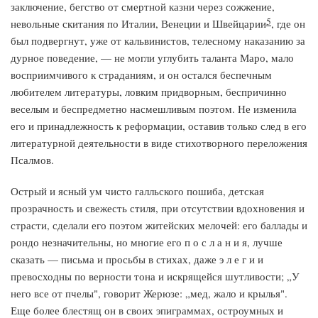
заключение, бегство от смертной казни через сожжение,
5
невольные скитания по Италии, Венеции и Швейцарии
, где он
был подвергнут, уже от кальвинистов, телесному наказанию за
дурное поведение, — не могли углубить таланта Маро, мало
восприимчивого к страданиям, и он остался беспечным
любителем литературы, ловким придворным, беспричинно
веселым и беспредметно насмешливым поэтом. Не изменила
его и принадлежность к реформации, оставив только след в его
литературной деятельности в виде стихотворного переложения
Псалмов.
Острый и ясный ум чисто галльского пошиба, детская
прозрачность и свежесть стиля, при отсутствии вдохновения и
страсти, сделали его поэтом житейских мелочей: его баллады и
рондо незначительны, но многие его п о с л а н и я, лучше
сказать — письма и просьбы в стихах, даже э л е г и и
превосходны по верности тона и искрящейся шутливости; „У
него все от пчелы", говорит Жерюзе: „мед, жало и крылья".
Еще более блестящ он в своих эпиграммах, остроумных и