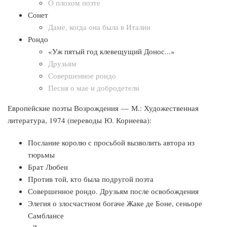
О плохом поэте
Сонет
Даме, когда она была в Италии
Рондо
«Уж пятый год клевещущий Донос...»
Друзьям
Совершенное рондо
Песня о мае и добродетели
Европейские поэты Возрождения — М.: Художественная
литература, 1974 (переводы Ю. Корнеева):
Послание королю с просьбой вызволить автора из
тюрьмы
Брат Любен
Против той, кто была подругой поэта
Совершенное рондо. Друзьям после освобождения
Элегия о злосчастном богаче Жаке де Боне, сеньоре
Самблансе