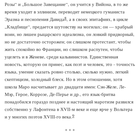
Розы“ и „Большое Завещание“, он учится у Вийона, в то же
время уходит в эллинизм, переводит немецкого гуманиста
8
Эразма и песнопения Давида
, а в своих эпитафиях, в цикле
„Кладбище“, предается шутовству на могилах; он — храбрый
воин, но лишен рыцарского идеализма, он ловкий придворный,
но не достаточно осторожен; он слишком протестант, чтобы
жить спокойно во Франции, но слишком распутен, чтобы
уцелеть и в Женеве, среди кальвинистов. Единственная
новость, которую он принес, как поэт и человек, это - точность
языка, умение сказать ровно столько, сколько нужно, легкий
скептицизм, холодный блеск. Но в этом отношении, хотя
школа Маро насчитывает до двадцати имен: Сэн-Желе, Ле-
Мэр, Герое, Коррозе, Де-Перье и др., его язык-бритва
понадобился гораздо позднее и настоящий маротизм развился
собственно у Лафонтена в ХVІІ-м веке и еще ярче у Вольтера
9
и у многих поэтов ХVІІІ-го века.
* * *