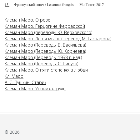
15.
Французский сонет / Le sonnet français — М.: Текст, 2017
Клеман Маро. О розе
Клеман Маро. Герцогине Феррарской
Клеман Маро (переводы Ю. Верховского)
Клеман Маро. Лев и мышь (Перевод М. Гаспарова)
Клеман Маро (Переводы В. Васильева)
Клеман Маро (Переводы Ю. Корнеева)
Клеман Маро (Переводы 1938 г. изд.)
Клеман Маро (Переводы С. Пинуса)
Клеман Маро. О пяти степенях в любви
Кл. Маро
А. С. Пушкин. Старик
Клеман Маро. Упрямка-грудь
© 2026