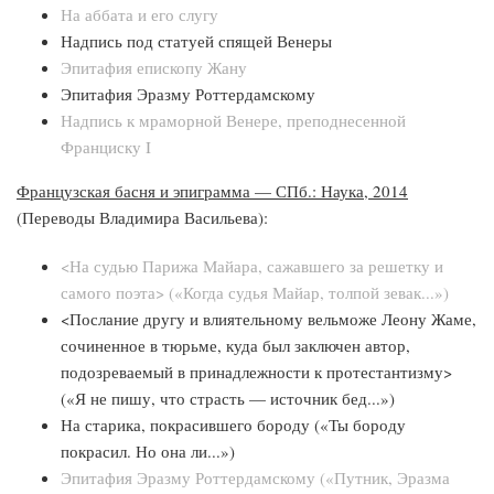
На аббата и его слугу
Надпись под статуей спящей Венеры
Эпитафия епископу Жану
Эпитафия Эразму Роттердамскому
Надпись к мраморной Венере, преподнесенной
Франциску I
Французская басня и эпиграмма — СПб.: Наука, 2014
(Переводы Владимира Васильева):
<На судью Парижа Майара, сажавшего за решетку и
самого поэта> («Когда судья Майар, толпой зевак...»)
<Послание другу и влиятельному вельможе Леону Жаме,
сочиненное в тюрьме, куда был заключен автор,
подозреваемый в принадлежности к протестантизму>
(«Я не пишу, что страсть — источник бед...»)
На старика, покрасившего бороду («Ты бороду
покрасил. Но она ли...»)
Эпитафия Эразму Роттердамскому («Путник, Эразма