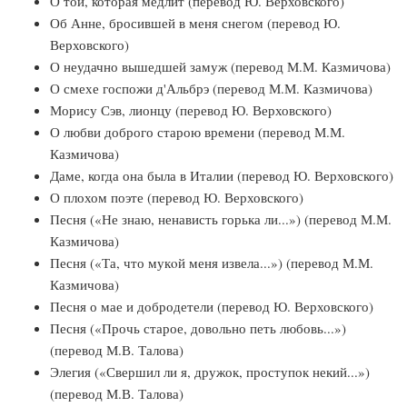
О той, которая медлит (перевод Ю. Верховского)
Об Анне, бросившей в меня снегом (перевод Ю.
Верховского)
О неудачно вышедшей замуж (перевод М.М. Казмичова)
О смехе госпожи д'Альбрэ (перевод М.М. Казмичова)
Морису Сэв, лионцу (перевод Ю. Верховского)
О любви доброго старою времени (перевод М.М.
Казмичова)
Даме, когда она была в Италии (перевод Ю. Верховского)
О плохом поэте (перевод Ю. Верховского)
Песня («Не знаю, ненависть горька ли...») (перевод М.М.
Казмичова)
Песня («Та, что мукoй меня извела...») (перевод М.М.
Казмичова)
Песня о мае и добродетели (перевод Ю. Верховского)
Песня («Прочь старое, довольно петь любовь...»)
(перевод М.В. Талова)
Элегия («Свершил ли я, дружок, проступок некий...»)
(перевод М.В. Талова)