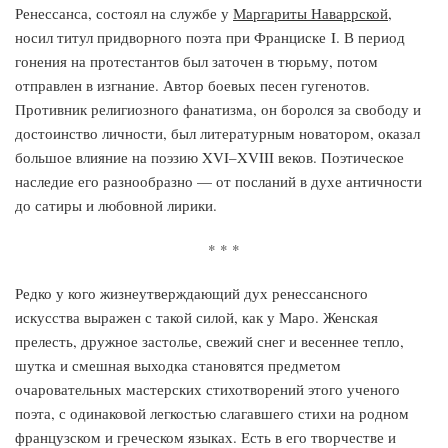
Ренессанса, состоял на службе у
Маргариты Наваррской
,
носил титул придворного поэта при Франциске I. В период
гонения на протестантов был заточен в тюрьму, потом
отправлен в изгнание. Автор боевых песен гугенотов.
Противник религиозного фанатизма, он боролся за свободу и
достоинство личности, был литературным новатором, оказал
большое влияние на поэзию XVI–XVIII веков. Поэтическое
наследие его разнообразно — от посланий в духе античности
до сатиры и любовной лирики.
* * *
Редко у кого жизнеутверждающий дух ренессансного
искусства выражен с такой силой, как у Маро. Женская
прелесть, дружное застолье, свежий снег и весеннее тепло,
шутка и смешная выходка становятся предметом
очаровательных мастерских стихотворений этого ученого
поэта, с одинаковой легкостью слагавшего стихи на родном
французском и греческом языках. Есть в его творчестве и