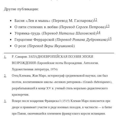
Другие публикации:
12
Басня «Лев и мышь» (Перевод М. Гаспарова)
13
О пяти степенях в любви (
Перевод Сергея Петрова)
14
Упрямка-грудь​ (
Перевод Натальи Шаховской)
15
Герцогине Феррарской
(Перевод Романа Дубровкина)
О розе
(Перевод Веры Якушкиной)
1.
Р. Самарин. ЗАПАДНОЕВРОПЕЙСКАЯ ПОЭЗИЯ ЭПОХИ
ВОЗРОЖДЕНИЯ (Европейские поэты Возрождения. Антология.
Художественная литература, 1974)
2.
Отец Клемана, Жан Маро, историограф средневековой выучки, сам был
поэтом, воспитанником школы «великих риториков» (Grands rhétoriqueurs),
разрабатывавшей в конце XV в. ученый стиль морально-дидактического
красноречия.
3.
Вскоре после воцарения Франциска I (1515) Клеман Маро появляется при
дворе и принимает участие в ряде военных походов, в частности — в битве
при Павии, окончившейся пленением французского короля испанцами.