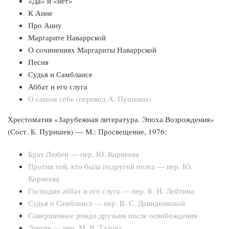
«Да» и «нет»
К Анне
Про Анну
Маргарите Наваррской
О сочинениях Маргариты Наваррской
Песня
Судья и Самблансе
Аббат н его слуга
О самом себе (перевод А. Пушкина)
Хрестоматия «Зарубежная литература. Эпоха Возрождения»
(Сост. Б. Пуришев) — М.: Просвещение, 1976:
Брат Любен — пер. Ю. Корнеева
Против той, кто была подругой поэта — пер. Ю.
Корнеева
Господин аббат и его слуга — пер. Б. Н. Лейтина
Судья и Самблансэ — пер. В. С. Давиденковой
Совершенное рондо друзьям после освобождения
Элегия — пер. М. В. Талова