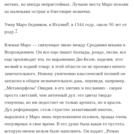
метких, но иногда непристойных. Лучшие места Маро похожи
на маленькие острые и блестящие ножички.
6
Умер Маро бедняком, в Италии
, в 1544 году, около 50 лет от
7
роду.
Клеман Маро — связующее звено между Средними веками и
Возрождением. Он все еще пишет баллады, рондо, песни, все
еще производит эти, по выражению Дю-Белле, изделия, этот
мелкий и ходкий товар; в этой области он не произвел ничего
замечательного. Новому увлечению классической поэзией он
заплатил в общем незначительную дань, переведя, например,
„Метаморфозы" Овидия, в его элегиях и посланиях - скорее
просто светский, чем античный дух: его цветы твердо
очерчены, но им недостает не только аромата, но и красок.
Дух реформации, столь страстно захвативший многих,
выразился у Маро лишь переложением псалмов, правда очень
популярных в свое время. В его душе была какая-то пустота,
которую ничем нельзя было наполнить. Он издает „Роман