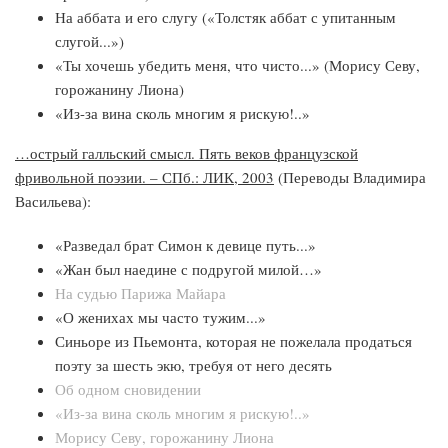
На аббата и его слугу («Толстяк аббат с упитанным
слугой...»)
«Ты хочешь убедить меня, что чисто...» (Морису Севу,
горожанину Лиона)
«Из-за вина сколь многим я рискую!..»
…острый галльский смысл. Пять веков французской
фривольной поэзии. – СПб.: ЛИК, 2003
(Переводы Владимира
Васильева):
«Разведал брат Симон к девице путь...»
«Жан был наедине с подругой милой…»
На судью Парижа Майара
«О женихах мы часто тужим...»
Синьоре из Пьемонта, которая не пожелала продаться
поэту за шесть экю, требуя от него десять
Об одном сновидении
«Из-за вина сколь многим я рискую!..»
Морису Севу, горожанину Лиона