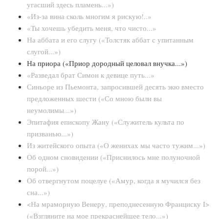
угасший здесь пламень...»)
«Из-за вина сколь многим я рискую!..»
«Ты хочешь убедить меня, что чисто...»
На аббата и его слугу («Толстяк аббат с упитанным
слугой...»)
На приора («Приор дородный целовал внучка...»)
«Разведал брат Симон к девице путь...»
Синьоре из Пьемонта, запросившей десять экю вместо
предложенных шести («Со мною были вы
неумолимы...»)
Эпитафия епископу Жану («Служитель культа по
призванью...»)
Из житейского опыта («О женихах мы часто тужим...»)
Об одном сновидении («Приснилось мне полуночной
порой...»)
Об отвергнутом поцелуе («Амур, когда я мучился без
сна...»)
<На мраморную Венеру, преподнесенную Франциску I>
(«Взгляните на мое прекраснейшее тело...»)