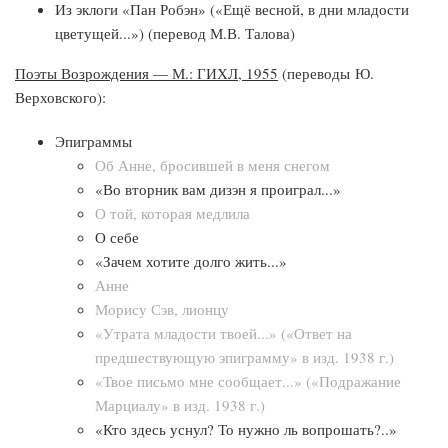
Из эклоги «Пан Робэн» («Ещё весной, в дни младости
цветущей...») (перевод М.В. Талова)
Поэты Возрождения — М.: ГИХЛ, 1955
(переводы Ю.
Верховского):
Эпиграммы
Об Анне, бросившей в меня снегом
«Во вторник вам дизэн я проиграл...»
О той, которая медлила
О себе
«Зачем хотите долго жить...»
Анне
Морису Сэв, лионцу
«Утрата младости твоей...» («Ответ на
предшествующую эпиграмму» в изд. 1938 г.)
«Твое письмо мне сообщает...» («Подражание
Марциалу» в изд. 1938 г.)
«Кто здесь уснул? То нужно ль вопрошать?..»