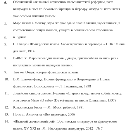
4.
Обвиненный как тайный соучастник кальвинистской реформы, поэт
вынужден в 30-х гг. бежать из Франции в Феррару, откуда он изгоняется
уже особым папским указом.
5.
Маро бежит в Женеву, куда его уже давно звал Кальвин, надеявшийся, в
соответствии с общей молвой, увидеть в беглеце своего сторонника.
6.
в Турине
7.
С. Пинус // Французские поэты. Характеристики и переводы. – СПб.: Жизнь
для всех, 1914
8.
В 40-х гг. Маро переводит псалмы Давида, приспособляя их иной раз к
популярным мотивам народной песенки.
9.
Там же. Очерк истории французской поэзии.
10.
В.М. Блюменфельд. Поэзия французского Возрождения // Поэты
французского Возрождения — Л.: Гослитиздат, 1938
11.
Лицейское стихотворение Пушкина «Старик» представляет собой перевод
эпиграммы Маро «О себе» (De soi-meme, из цикла Epigrammes, 1537)
12.
Классическая басня — М.: Моск. рабочий, 1981
13.
По изд.: Антология «Век перевода», 2006
14.
«Желаний своевольный рой». Эротическая литература на французском
языке. XV-XXI вв. М.: Иностранная литература, 2012 – № 7