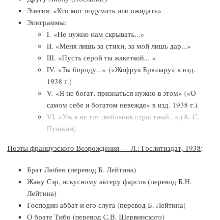
Элегия: «Кто мог подумать или ожидать»
Эпиграммы:
I. «Не нужно нам скрывать...»
II. «Меня лишь за стихи, за мой лишь дар...»
III. «Пусть серой ты жакеткой... »
IV. «Ты бороду...» («Жофруa Брюлару» в изд.
1938 г.)
V. «Я не богат, признаться нужно в этом» («О
самом себе и богатом невежде» в изд. 1938 г.)
VI. «Уж я не тот любовник страстный...» (А. С.
Пушкин)
Поэты французского Возрождения — Л.: Гослитиздат, 1938
:
Брат Любен (перевод Б. Лейтина)
Жану Сэр, искусному актеру фарсов (перевод Б.Н.
Лейтина)
Господин аббат и его слуга (перевод Б. Лейтина)
О брате Тибо (перевод С.В. Шервинского)