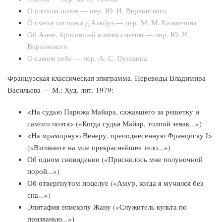
О плохом поэте — пер. Ю. Н. Верховского
О смехе госпожи д'Альбрэ — пер. М. М. Казмичова
Об Анне, бросившей в меня снегом — пер. Ю. Н.
Верховского
О самом себе — пер. А. С. Пушкина
Французская классическая эпиграмма. Переводы Владимира
Васильева — М.: Худ. лит. 1979:
<На судью Парижа Майара, сажавшего за решетку и
самого поэта> («Когда судья Майар, толпой зевак...»)
<На мраморную Венеру, преподнесенную Франциску I>
(«Взгляните на мое прекраснейшее тело...»)
Об одном сновидении («Приснилось мне полуночной
порой...»)
Об отвергнутом поцелуе («Амур, когда я мучился без
сна...»)
Эпитафия епископу Жану («Служитель культа по
призванью...»)