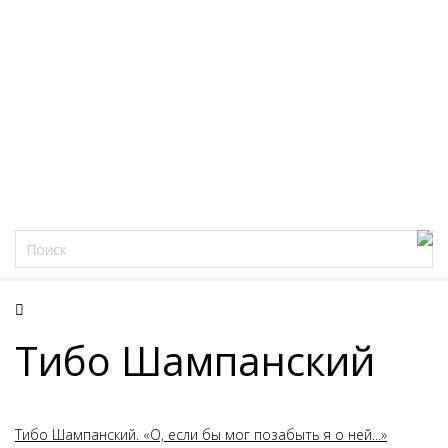
Фацеции
Тибо Шампанский
Тибо Шампанский. «О, если бы мог позабыть я о ней...»