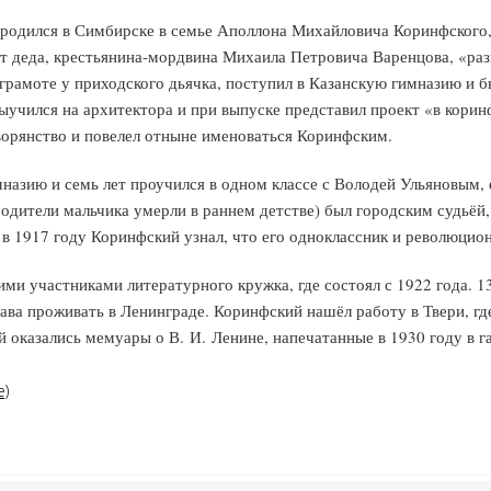
одился в Симбирске в семье Аполлона Михайловича Коринфского,
 деда, крестьянина-мордвина Михаила Петровича Варенцова, «разы
рамоте у приходского дьячка, поступил в Казанскую гимназию и бы
учился на архитектора и при выпуске представил проект «в корин
ворянство и повелел отныне именоваться Коринфским.
азию и семь лет проучился в одном классе с Володей Ульяновым, е
одители мальчика умерли в раннем детстве) был городским судьёй, 
 в 1917 году Коринфский узнал, что его одноклассник и революцио
ими участниками литературного кружка, где состоял с 1922 года. 1
рава проживать в Ленинграде. Коринфский нашёл работу в Твери, гд
 оказались мемуары о В. И. Ленине, напечатанные в 1930 году в га
е)