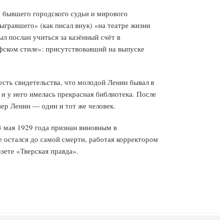
 бывшего городского судьи и мирового
гравшего» (как писал внук) «на театре жизни
л послан учиться за казённый счёт в
фском стиле»: присутствовавший на выпуске
сть свидетельства, что молодой Ленин бывал в
и у него имелась прекрасная библиотека. После
нер Ленин — один и тот же человек.
3 мая 1929 года признан виновным в
е остался до самой смерти, работая корректором
зете «Тверская правда».