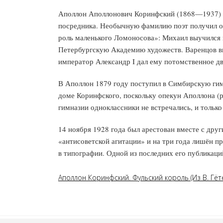
Аполлон Аполлонович Коринфский (1868—1937) р
посредника. Необычную фамилию поэт получил от
роль маленького Ломоносова»: Михаил выучился г
Петербургскую Академию художеств. Варенцов вы
император Александр I дал ему потомственное д
В Аполлон 1879 году поступил в Симбирскую гимн
доме Коринфского, поскольку опекун Аполлона (р
гимназии одноклассники не встречались, и только
14 ноября 1928 года был арестован вместе с друг
«антисоветской агитации» и на три года лишён п
в типографии. Одной из последних его публикаций
Аполлон Коринфский. Фульский король (Из В. Гёт