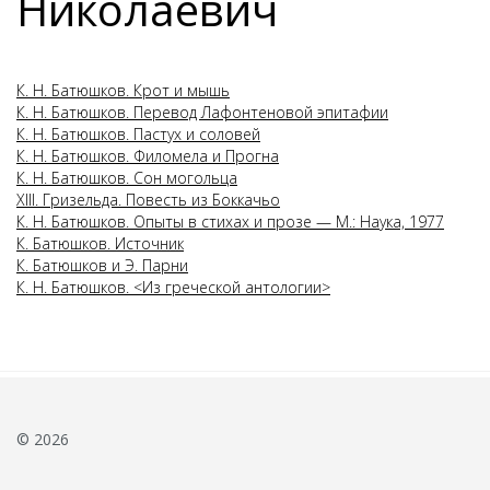
Николаевич
К. Н. Батюшков. Крот и мышь
К. Н. Батюшков. Перевод Лафонтеновой эпитафии
К. Н. Батюшков. Пастух и соловей
К. Н. Батюшков. Филомела и Прогна
К. Н. Батюшков. Сон могольца
XIII. Гризельда. Повесть из Боккачьо
К. Н. Батюшков. Опыты в стихах и прозе — М.: Наука, 1977
К. Батюшков. Источник
К. Батюшков и Э. Парни
К. Н. Батюшков. <Из греческой антологии>
© 2026