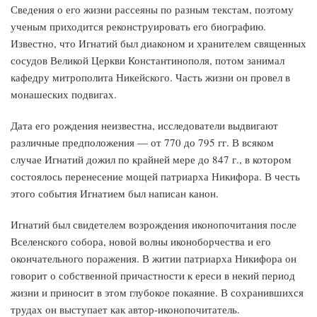
Сведения о его жизни рассеяны по разным текстам, поэтому
ученым приходится реконструировать его биографию.
Известно, что Игнатий был диаконом и хранителем священных
сосудов Великой Церкви Константинополя, потом занимал
кафедру митрополита Никейского. Часть жизни он провел в
монашеских подвигах.
Дата его рождения неизвестна, исследователи выдвигают
различные предположения — от 770 до 795 гг. В всяком
случае Игнатий дожил по крайней мере до 847 г., в котором
состоялось перенесение мощей патриарха Никифора. В честь
этого события Игнатием был написан канон.
Игнатий был свидетелем возрождения иконопочитания после
Вселенского собора, новой волны иконоборчества и его
окончательного поражения. В житии патриарха Никифора он
говорит о собственной причастности к ереси в некий период
жизни и приносит в этом глубокое покаяние. В сохранившихся
трудах он выступает как автор-иконопочитатель.