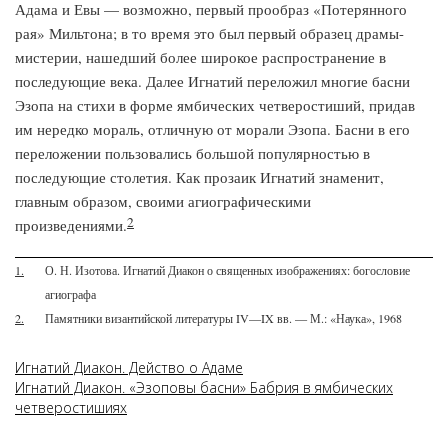
Адама и Евы — возможно, первый прообраз «Потерянного
рая» Мильтона; в то время это был первый образец драмы-
мистерии, нашедший более широкое распространение в
последующие века. Далее Игнатий переложил многие басни
Эзопа на стихи в форме ямбических четверостиший, придав
им нередко мораль, отличную от морали Эзопа. Басни в его
переложении пользовались большой популярностью в
последующие столетия. Как прозаик Игнатий знаменит,
главным образом, своими агиографическими
2
произведениями.
1.
О. Н. Изотова. Игнатий Диакон о священных изображениях: богословие
агиографа
2.
Памятники византийской литературы IV—IX вв. — М.: «Наука», 1968
Игнатий Диакон. Действо о Адаме
Игнатий Диакон. «Эзоповы басни» Бабрия в ямбических
четверостишиях