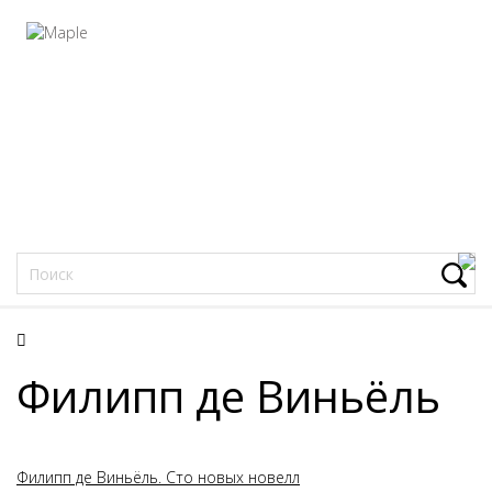
Фацеции
Филипп де Виньёль
Филипп де Виньёль. Сто новых новелл