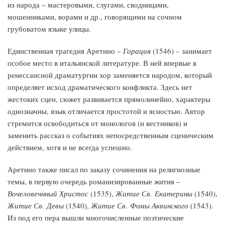
из народа – мастеровыми, слугами, сводницами,
мошенниками, ворами и др., говорящими на сочном
грубоватом языке улицы.
Единственная трагедия Аретино –
Горация
(1546)
–
занимает
особое место в итальянской литературе. В ней впервые в
ренессансной драматургии хор заменяется народом, который
определяет исход драматического конфликта. Здесь нет
жестоких сцен, сюжет развивается прямолинейно, характеры
однозначны, язык отличается простотой и ясностью. Автор
стремится освободиться от монологов (и вестников) и
заменить рассказ о событиях непосредственным сценическим
действием, хотя и не всегда успешно.
Аретино также писал по заказу сочинения на религиозные
темы, в первую очередь романизированные жития –
Вочеловечнный Христос
(1535),
Житие Св. Екатерины
(1540),
Житие Св. Девы
(1540),
Житие Св. Фомы Аквинского
(1543).
Из под его пера вышли многочисленные поэтические