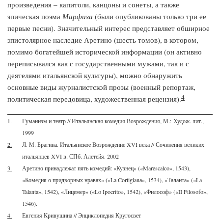
произведения – капитоли, канцоны и сонеты, а также
эпическая поэма
Марфиза
(были опубликованы только три ее
первые песни). Значительный интерес представляет обширное
эпистолярное наследие Аретино (шесть томов), в котором,
помимо богатейшей исторической информации (он активно
переписывался как с государственными мужами, так и с
деятелями итальянской культуры), можно обнаружить
основные виды журналистской прозы (военный репортаж,
4
политическая передовица, художественная рецензия).
1.
Гуманизм и театр // Итальянская комедия Возрождения, М.: Худож. лит.,
1999
2.
Л. М. Брагина. Итальянское Возрождение XVI века // Сочинения великих
итальянцев XVI в. СПб. Алетейя. 2002
3.
Аретино принадлежат пять комедий: «Кузнец» («Marescalco», 1543),
«Комедия о придворных нравах» («La Cortigianа», 1534), «Таланта» («La
Talanta», 1542), «Лицемер» («Lo Ipocrito», 1542), «Философ» («II Filosofo»,
1546).
4.
Евгения Кривушина // Энциклопедия Кругосвет