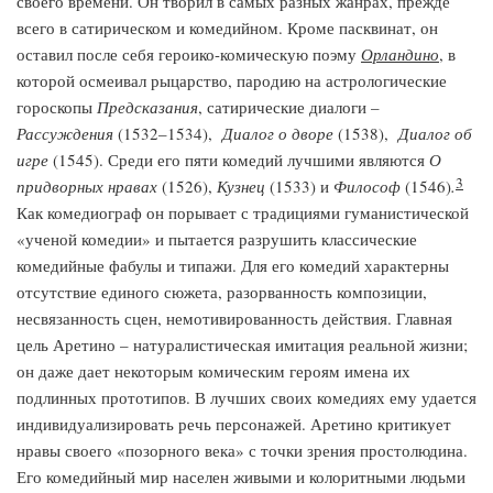
своего времени. Он творил в самых разных жанрах, прежде
всего в сатирическом и комедийном. Кроме пасквинат, он
оставил после себя героико-комическую поэму
Орландино
, в
которой осмеивал рыцарство, пародию на астрологические
гороскопы
Предсказания
, сатирические диалоги –
Рассуждения
(1532–1534),
Диалог о дворе
(1538),
Диалог об
игре
(1545). Среди его пяти комедий лучшими являются
О
3
придворных нравах
(1526),
Кузнец
(1533) и
Философ
(1546)
.
Как комедиограф он порывает с традициями гуманистической
«ученой комедии» и пытается разрушить классические
комедийные фабулы и типажи. Для его комедий характерны
отсутствие единого сюжета, разорванность композиции,
несвязанность сцен, немотивированность действия. Главная
цель Аретино – натуралистическая имитация реальной жизни;
он даже дает некоторым комическим героям имена их
подлинных прототипов. В лучших своих комедиях ему удается
индивидуализировать речь персонажей. Аретино критикует
нравы своего «позорного века» с точки зрения простолюдина.
Его комедийный мир населен живыми и колоритными людьми