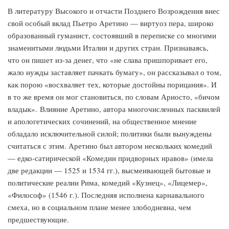
В литературу Высокого и отчасти Позднего Возрождения внес
свой особый вклад Пьетро Аретино — виртуоз пера, широко
образованный гуманист, состоявший в переписке со многими
знаменитыми людьми Италии и других стран. Признаваясь,
что он пишет из-за денег, что «не слава пришпоривает его,
жало нужды заставляет пачкать бумагу», он рассказывал о том,
как порою «восхваляет тех, которые достойны порицания». И
в то же время он мог становиться, по словам Ариосто, «бичом
владык». Влияние Аретино, автора многочисленных пасквилей
и апологетических сочинений, на общественное мнение
обладало исключительной силой; политики были вынуждены
считаться с этим. Аретино был автором нескольких комедий
— едко-сатирической «Комедии придворных нравов» (имела
две редакции — 1525 и 1534 гг.), высмеивающей бытовые и
политические реалии Рима, комедий «Кузнец», «Лицемер»,
«Философ» (1546 г.). Последняя исполнена карнавального
смеха, но в социальном плане менее злободневна, чем
предшествующие.