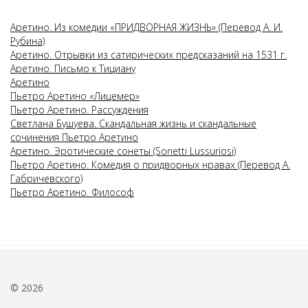
Аретино. Из комедии «ПРИДВОРНАЯ ЖИЗНЬ» (Перевод А. И.
Рубина)
Аретино. Отрывки из сатирических предсказаний на 1531 г.
Аретино. Письмо к Тициану
Аретино
Пьетро Аретино «Лицемер»
Пьетро Аретино. Рассуждения
Светлана Бушуева. Скандальная жизнь и скандальные
сочинения Пьетро Аретино
Аретино. Эротические сонеты (Sonetti Lussuriosi)
Пьетро Аретино. Комедия о придворных нравах (Перевод А.
Габричевского)
Пьетро Аретино. Философ
© 2026