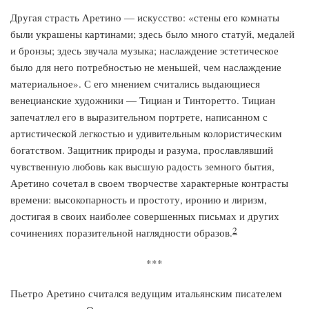
Другая страсть Аретино — искусство: «стены его комнаты
были украшены картинами; здесь было много статуй, медалей
и бронзы; здесь звучала музыка; наслаждение эстетическое
было для него потребностью не меньшей, чем наслаждение
материальное». С его мнением считались выдающиеся
венецианские художники — Тициан и Тинторетто. Тициан
запечатлел его в выразительном портрете, написанном с
артистической легкостью и удивительным колористическим
богатством. Защитник природы и разума, прославлявший
чувственную любовь как высшую радость земного бытия,
Аретино сочетал в своем творчестве характерные контрасты
времени: высокопарность и простоту, иронию и лиризм,
достигая в своих наиболее совершенных письмах и других
2
сочинениях поразительной наглядности образов.
***
Пьетро Аретино считался ведущим итальянским писателем