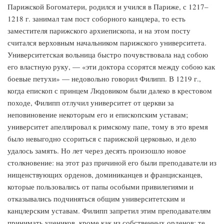
Парижской Богоматери, родился и учился в Париже, с 1217–
1218 г. занимал там пост соборного канцлера, то есть
заместителя парижского архиепископа, и на этом посту
считался верховным начальником парижского университета.
Университетская вольница быстро почувствовала над собою
его властную руку, — «эти доктора ссорятся между собою как
боевые петухи» — недовольно говорил Филипп. В 1219 г.,
когда епископ с принцем Людовиком были далеко в крестовом
походе, Филипп отлучил университет от церкви за
неповиновение некоторым его и епископским уставам;
университет апеллировал к римскому папе, тому в это время
было невыгодно ссориться с парижской церковью, и дело
удалось замять. Но лет через десять произошло новое
столкновение: на этот раз причиной его были преподаватели из
нищенствующих орденов, доминиканцев и францисканцев,
которые пользовались от папы особыми привилегиями и
отказывались подчиняться общим университетским и
канцлерским уставам. Филипп запретил этим преподавателям
принимать учеников, кроме как из собственных орденов; те