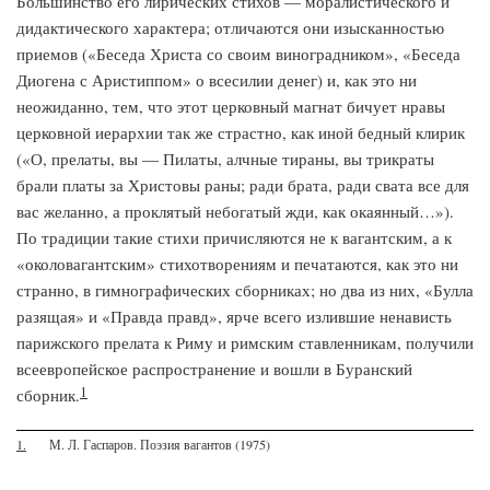
Большинство его лирических стихов — моралистического и
дидактического характера; отличаются они изысканностью
приемов («Беседа Христа со своим виноградником», «Беседа
Диогена с Аристиппом» о всесилии денег) и, как это ни
неожиданно, тем, что этот церковный магнат бичует нравы
церковной иерархии так же страстно, как иной бедный клирик
(«О, прелаты, вы — Пилаты, алчные тираны, вы трикраты
брали платы за Христовы раны; ради брата, ради свата все для
вас желанно, а проклятый небогатый жди, как окаянный…»).
По традиции такие стихи причисляются не к вагантским, а к
«околовагантским» стихотворениям и печатаются, как это ни
странно, в гимнографических сборниках; но два из них, «Булла
разящая» и «Правда правд», ярче всего излившие ненависть
парижского прелата к Риму и римским ставленникам, получили
всеевропейское распространение и вошли в Буранский
1
сборник.
1.
М. Л. Гаспаров. Поэзия вагантов (1975)