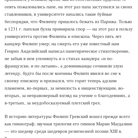
опять пожаловались папе, на этот раз папа заступился за своих
ставленников, в университете начались такие буйные
беспорядки, что Филиппу пришлось бежать из Парижа. Только
в 1231 г. папская булла примирила спор — на этот раз в пользу
университета против Филиппа и епископа. Через пять лет
канцлер Филипп умер; на смерть его уже известный нам
Генрих Анделийский написал панегирическое стихотворение,
не забыв в нем упомянуть и о стихах канцлера «и по-
французски, и по-латыни», а доминиканцы сочинили злую
легенду, будто бы после кончины Филипп явился во сне к
своему епископу и признался, что горит теперь адским
пламенем, во-первых, за немилость к нищенствующим, во-
вторых, за неправоверный взгляд на учение о благодеяниях, а
в-третьих, за неудобосказуемый плотский грех.
В историю литературы Филипп Гревский вошел прежде всего
как гимнограф; звучная трилогия его гимнов Марии Магдалине
— это шедевр среди шедевров религиозной поэзии XIII в.