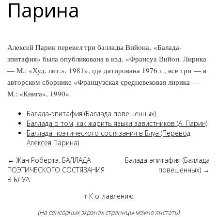
Парина
Алексей Парин перевел три баллады Вийона, «Балада-
эпитафия» была опубликована в изд. «Франсуа Вийон. Лирика
— М.: «Худ. лит.», 1981», где датирована 1976 г., все три — в
авторском сборнике «Французская средневековая лирика —
М.: «Книга», 1990».
Балада-эпитафия (Баллада повешенных)
Баллада о том, как жарить языки завистников (А. Парин)
Баллада поэтического состязания в Блуа (Перевод
Алексея Парина)
←
Жан Робертэ. БАЛЛАДА
Балада-эпитафия (Баллада
ПОЭТИЧЕСКОГО СОСТЯЗАНИЯ
повешенных)
→
В БЛУА
↑
К оглавлению
(На сенсорных экранах страницы можно листать)