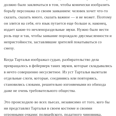
должно было заключаться в том, чтобы комически изобразить
борьбу персонажа со своим заиканием: человек хочет что-то
сказать, сказать много, сказать важное — и не может. Поэтому
он злится на себя, его язык путается еще больше и, наконец,
издает какие-то нечленораздельные звуки. Нужно было вести
роль еще и так, чтобы заикание порождало двусмысленности и
непристойности, заставлявшие зрителей покатываться со
смеху.
Когда Тарталья изображал судью, разбирательство дела
превращалось в фейерверк таких звуков, которые складывались
в нечто совершенно несусветное. Из уст Тартальи вылетали
отдельные слоги, которые, соединяясь или повторяясь,
становились словами, решительно изгоняемыми из обихода
даже не очень требовательного общества.
Это происходило во всех пьесах, независимо от того, кого бы
ни представлял Тарталья в своем костюме и своими
огромными очками: полицейского, податного чиновника,