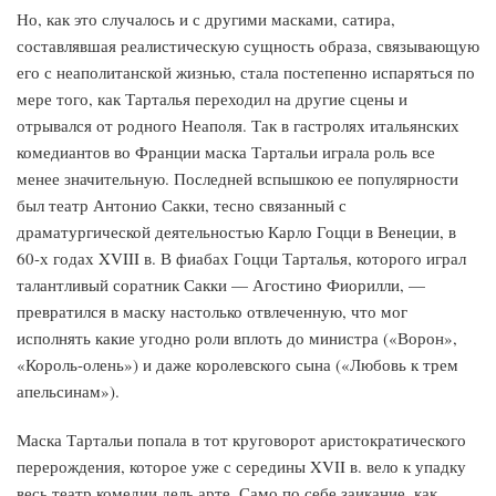
Но, как это случалось и с другими масками, сатира,
составлявшая реалистическую сущность образа, связывающую
его с неаполитанской жизнью, стала постепенно испаряться по
мере того, как Тарталья переходил на другие сцены и
отрывался от родного Неаполя. Так в гастролях итальянских
комедиантов во Франции маска Тартальи играла роль все
менее значительную. Последней вспышкою ее популярности
был театр Антонио Сакки, тесно связанный с
драматургической деятельностью Карло Гоцци в Венеции, в
60-х годах XVIII в. В фиабах Гоцци Тарталья, которого играл
талантливый соратник Сакки — Агостино Фиорилли, —
превратился в маску настолько отвлеченную, что мог
исполнять какие угодно роли вплоть до министра («Ворон»,
«Король-олень») и даже королевского сына («Любовь к трем
апельсинам»).
Маска Тартальи попала в тот круговорот аристократического
перерождения, которое уже с середины XVII в. вело к упадку
весь театр комедии дель арте. Само по себе заикание, как