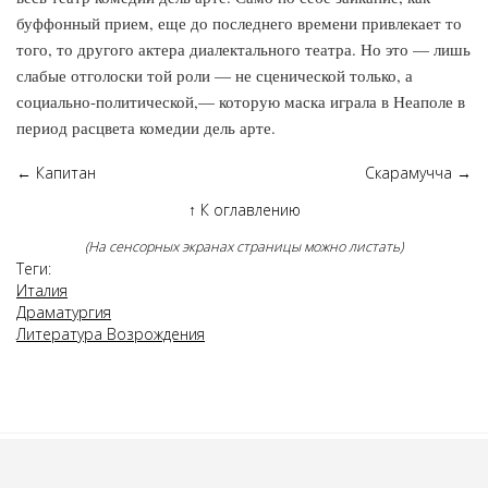
буффонный прием, еще до последнего времени привлекает то
того, то другого актера диалектального театра. Но это — лишь
слабые отголоски той роли — не сценической только, а
социально-политической,— которую маска играла в Неаполе в
период расцвета комедии дель арте.
←
Капитан
Скарамучча
→
↑
К оглавлению
(На сенсорных экранах страницы можно листать)
Теги:
Италия
Драматургия
Литература Возрождения