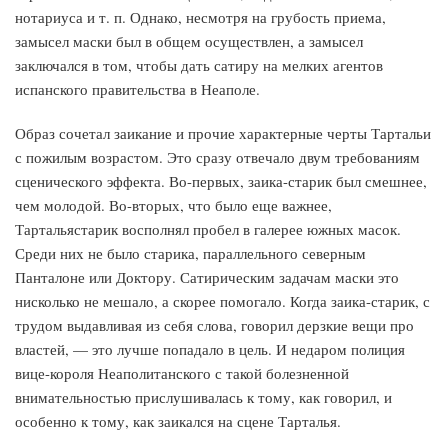
нотариуса и т. п. Однако, несмотря на грубость приема,
замысел маски был в общем осуществлен, а замысел
заключался в том, чтобы дать сатиру на мелких агентов
испанского правительства в Неаполе.
Образ сочетал заикание и прочие характерные черты Тартальи
с пожилым возрастом. Это сразу отвечало двум требованиям
сценического эффекта. Во-первых, заика-старик был смешнее,
чем молодой. Во-вторых, что было еще важнее,
Тартальястарик восполнял пробел в галерее южных масок.
Среди них не было старика, параллельного северным
Панталоне или Доктору. Сатирическим задачам маски это
нисколько не мешало, а скорее помогало. Когда заика-старик, с
трудом выдавливая из себя слова, говорил дерзкие вещи про
властей, — это лучше попадало в цель. И недаром полиция
вице-короля Неаполитанского с такой болезненной
внимательностью прислушивалась к тому, как говорил, и
особенно к тому, как заикался на сцене Тарталья.