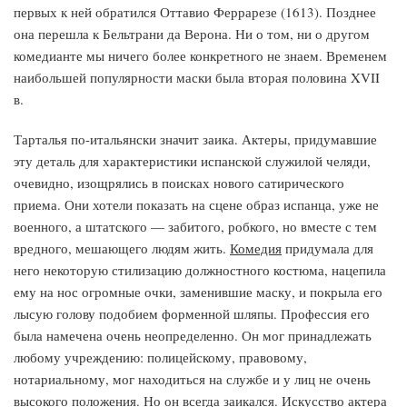
первых к ней обратился Оттавио Феррарезе (1613). Позднее
она перешла к Бельтрани да Верона. Ни о том, ни о другом
комедианте мы ничего более конкретного не знаем. Временем
наибольшей популярности маски была вторая половина XVII
в.
Тарталья по-итальянски значит заика. Актеры, придумавшие
эту деталь для характеристики испанской служилой челяди,
очевидно, изощрялись в поисках нового сатирического
приема. Они хотели показать на сцене образ испанца, уже не
военного, а штатского — забитого, робкого, но вместе с тем
вредного, мешающего людям жить.
Комедия
придумала для
него некоторую стилизацию должностного костюма, нацепила
ему на нос огромные очки, заменившие маску, и покрыла его
лысую голову подобием форменной шляпы. Профессия его
была намечена очень неопределенно. Он мог принадлежать
любому учреждению: полицейскому, правовому,
нотариальному, мог находиться на службе и у лиц не очень
высокого положения. Но он всегда заикался. Искусство актера