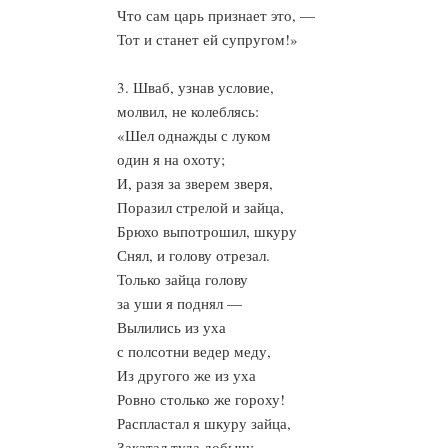
Что сам царь признает это, —
Тот и станет ей супругом!»
3. Шваб, узнав условие,
молвил, не колеблясь:
«Шел однажды с луком
один я на охоту;
И, разя за зверем зверя,
Поразил стрелой и зайца,
Брюхо выпотрошил, шкуру
Снял, и голову отрезал.
Только зайца голову
за уши я поднял —
Вылились из уха
с полсотни ведер меду,
Из другого же из уха
Ровно столько же гороху!
Распластал я шкуру зайца,
Закатал туда добычу,