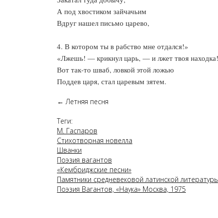
А под хвостиком зайчачьим
Вдруг нашел письмо царево,
4. В котором ты в рабство мне отдался!»
«Лжешь! — крикнул царь, — и лжет твоя находка
Вот так-то шваб, ловкой этой ложью
Поддев царя, стал царевым зятем.
←
Летняя песня
Теги:
М. Гаспаров
Стихотворная новелла
Шванки
Поэзия вагантов
«Кембриджские песни»
Памятники средневековой латинской литературы Х
Поэзия Вагантов, «Наука» Москва, 1975