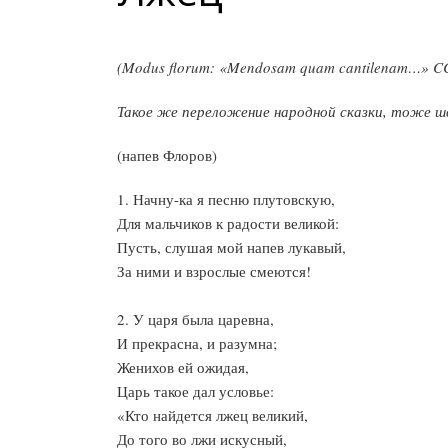
(Modus florum: «Mendosam quam cantilenam…» CC 
Такое же переложение народной сказки, тоже шв
(напев Флоров)
1. Начну-ка я песню плутовскую,
Для мальчиков к радости великой:
Пусть, слушая мой напев лукавый,
За ними и взрослые смеются!
2. У царя была царевна,
И прекрасна, и разумна;
Женихов ей ожидая,
Царь такое дал условье:
«Кто найдется лжец великий,
До того во лжи искусный,