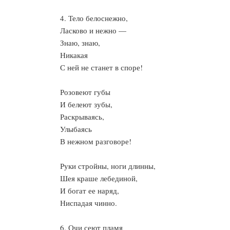
4. Тело белоснежно,
Ласково и нежно —
Знаю, знаю,
Никакая
С ней не станет в споре!
Розовеют губы
И белеют зубы,
Раскрываясь,
Улыбаясь
В нежном разговоре!
Руки стройны, ноги длинны,
Шея краше лебединой,
И богат ее наряд,
Ниспадая чинно.
6. Очи сеют пламя