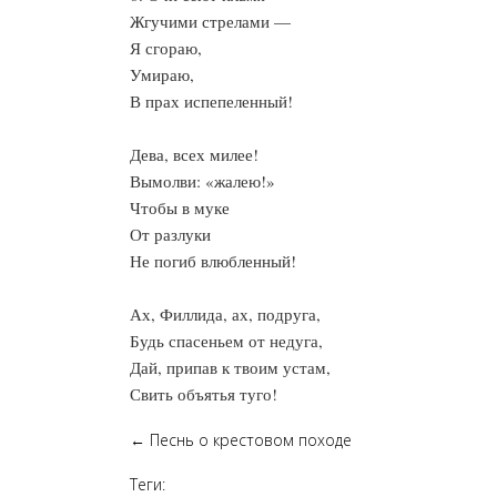
Жгучими стрелами —
Я сгораю,
Умираю,
В прах испепеленный!
Дева, всех милее!
Вымолви: «жалею!»
Чтобы в муке
От разлуки
Не погиб влюбленный!
Ах, Филлида, ах, подруга,
Будь спасеньем от недуга,
Дай, припав к твоим устам,
Свить объятья туго!
←
Песнь о крестовом походе
Теги: