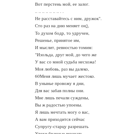
Вот перстень мой, ее залог.
.. .. .. .. .. .. .. . .
Не расставайтесь с ним, дружок".
Сто раз на дню меняет он
,
3
То духом бодр, то удручен,
Решенье, принятое им,
И мыслит, ревностью томим:
"Изольда, друг мой, до чего же
У вас со мной судьба несхожа!
Моя любовь, раз вы далеко,
60Меня лишь мучает жестоко.
В унынье провожу я дни,
Для вас забав полны они.
Мне лишь печали суждены,
Вы ж радостью упоены.
Я лишь мечтать могу о вас,
А вам приходится сейчас
Супругу-старцу разрешать
Утехи брачные вкушать.