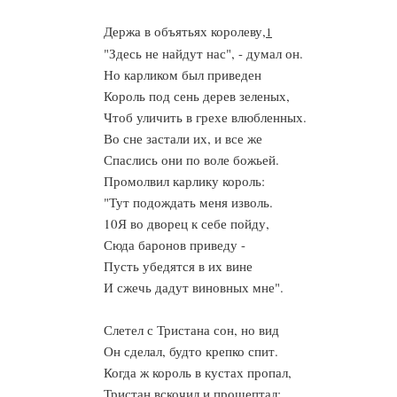
Держа в объятьях королеву,
1
"Здесь не найдут нас", - думал он.
Но карликом был приведен
Король под сень дерев зеленых,
Чтоб уличить в грехе влюбленных.
Во сне застали их, и все же
Спаслись они по воле божьей.
Промолвил карлику король:
"Тут подождать меня изволь.
10Я во дворец к себе пойду,
Сюда баронов приведу -
Пусть убедятся в их вине
И сжечь дадут виновных мне".
Слетел с Тристана сон, но вид
Он сделал, будто крепко спит.
Когда ж король в кустах пропал,
Тристан вскочил и прошептал: