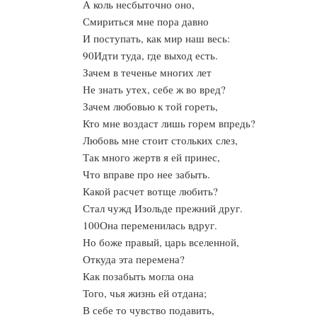
А коль несбыточно оно,
Смириться мне пора давно
И поступать, как мир наш весь:
90Идти туда, где выход есть.
Зачем в теченье многих лет
Не знать утех, себе ж во вред?
Зачем любовью к той гореть,
Кто мне воздаст лишь горем впредь?
Любовь мне стоит стольких слез,
Так много жертв я ей принес,
Что вправе про нее забыть.
Какой расчет вотще любить?
Стал чужд Изольде прежний друг.
100Она переменилась вдруг.
Но боже правый, царь вселенной,
Откуда эта перемена?
Как позабыть могла она
Того, чья жизнь ей отдана;
В себе то чувство подавить,