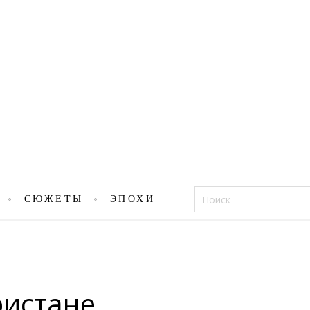
Фацеции
СЮЖЕТЫ
ЭПОХИ
ристане