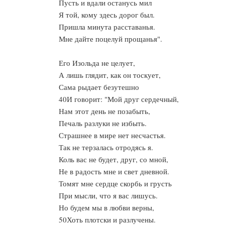
Пусть и вдали останусь мил
Я той, кому здесь дорог был.
Пришла минута расставанья.
Мне дайте поцелуй прощанья".
Его Изольда не целует,
А лишь глядит, как он тоскует,
Сама рыдает безутешно
40И говорит: "Мой друг сердечный,
Нам этот день не позабыть,
Печаль разлуки не избыть.
Страшнее в мире нет несчастья.
Так не терзалась отродясь я.
Коль вас не будет, друг, со мной,
Не в радость мне и свет дневной.
Томят мне сердце скорбь и грусть
При мысли, что я вас лишусь.
Но будем мы в любви верны,
50Хоть плотски и разлучены.