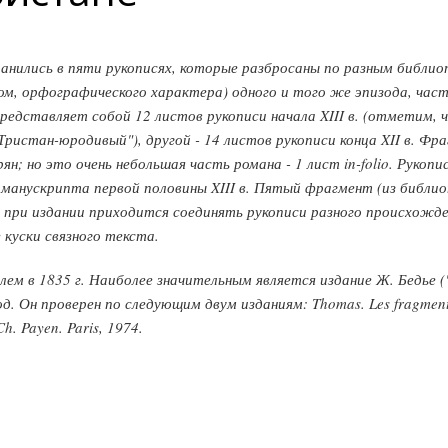
анились в пяти рукописях, которые разбросаны по разным библи
ом, орфографического характера) одного и того же эпизода, час
представляет собой 12 листов рукописи начала XIII в. (отметим, 
ристан-юродивый"), другой - 14 листов рукописи конца XII в. Ф
ян; но это очень небольшая часть романа - 1 лист in-folio. Рукопи
 манускрипта первой половины XIII в. Пятый фрагмент (из библ
ом, при издании приходится соединять рукописи разного происх
 куски связного текста.
 в 1835 г. Наиболее значительным является издание Ж. Бедье ("Le R
. Он проверен по следующим двум изданиям: Thomas. Les fragments 
Ch. Payen. Paris, 1974.