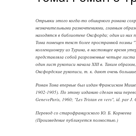
Отрывки этого когда-то обширного романа сохр
незначительными разночтениями, главным образ
находятся в библиотеке Оксфорда; один из них 
Тома помещен текст более пространной поэмы "Т
коллекционеру из Турина, в настоящее время утер
представляла собой разрозненные четыре листа
один лист рукописи начала XIII в. Таким образ
Оксфордские рукописи, т. к. дают очень большие
Роман Тома впервые был издан Франсиском Мишелем
1902-1905). По этому изданию сделан наш перевод
GeneveParis, 1960; "Les Tristan en vers", id. par J. 
Перевод со старофранцузского Ю. Б. Корнеева
(Произведение публикуется полностью.)