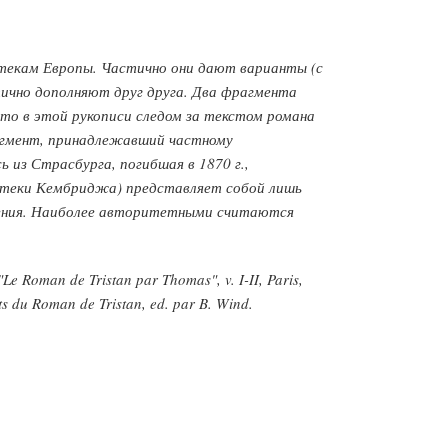
отекам Европы. Частично они дают варианты (с
тично дополняют друг друга. Два фрагмента
что в этой рукописи следом за текстом романа
рагмент, принадлежавший частному
сь из Страсбурга, погибшая в 1870 г.,
иотеки Кембриджа) представляет собой лишь
ождения. Наиболее авторитетными считаются
oman de Tristan par Thomas", v. I-II, Paris,
du Roman de Tristan, ed. par B. Wind.