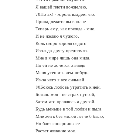
Я вашей плоти вожделею,
70Но ах! - король владеет ею.
Принадлежите вы вполне
Теперь ему, как прежде - мне.
И не желаю я чужого,
Коль скоро короля седого
Изольда другу предпочла.
Мне в мире лишь она мила,
Но ей не хочется отнюдь
Меня утешить чем-нибудь,
Из-за чего я все сильней
80Боюсь любовь утратить к ней.
Боязнь моя - не страх пустой,
Затем что нравлюсь я другой.
Будь меньше в той любви и пыла,
Мне жить без милой легче б было,
Но близ соперницы ее
Растет желание мое.