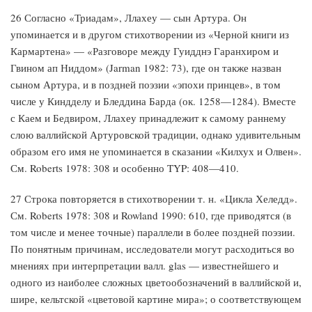
26 Согласно «Триадам», Ллахеу — сын Артура. Он
упоминается и в другом стихотворении из «Черной книги из
Кармартена» — «Разговоре между Гуидднэ Гаранхиром и
Гвином ап Ниддом» (Jarman 1982: 73), где он также назван
сыном Артура, и в поздней поэзии «эпохи принцев», в том
числе у Киндделу и Бледдина Барда (ок. 1258—1284). Вместе
с Каем и Бедвиром, Ллахеу принадлежит к самому раннему
слою валлийской Артуровской традиции, однако удивительным
образом его имя не упоминается в сказании «Килхух и Олвен».
См. Roberts 1978: 308 и особенно TYP: 408—410.
27 Строка повторяется в стихотворении т. н. «Цикла Хеледд».
См. Roberts 1978: 308 и Rowland 1990: 610, где приводятся (в
том числе и менее точные) параллели в более поздней поэзии.
По понятным причинам, исследователи могут расходиться во
мнениях при интерпретации валл. glas — известнейшего и
одного из наиболее сложных цветообозначений в валлийской и,
шире, кельтской «цветовой картине мира»; о соответствующем