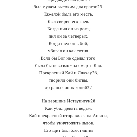
был мужем высоким для врагов25.
Тяжелой была его месть,
был свиреп его гнев.
Когда пил он из рога,
пил он за четверых.
Когда шел он в бой,
убивал он как сотня.
Если бы Бог не сделал того,
была бы невозможна смерть Кая.
Прекрасный Кай и Ллахеу26,
творили они битвы,
до раны синих копий27
На вершине Истауингун28
Кай убил девять ведьм.
Кай прекрасный отправился на Англси,
чтобы уничтожить львов.
Его щит был блестящим