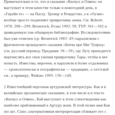
Примечательно и то, что в сказании «Килхух и Олвен» он
выступает в этом качестве только в новогодний день, в
«Герайн те» — на Пасху, Троицу и Рождество, а в «Оуэне»
вообще просто подменяет привратника замка. См. Roberts
1978: 298—299; Bromwich, Evans 1992: 58; TYP: 361—362 и
приведенную там обширную библиографию. Исследователями
был уже отмечен (ср. Bromwich 1983: 45) параллелизм с
фрагментом ирландского сказания «Битва при Маг Туиред»
(см. русский перевод: Предания: 38—39), где Лугу приходится
перечислять все свои умения привратнику Тары, чтобы в нее
попасть. Известны, впрочем, и параллели в более отдаленных
— хронологически и географически — традициях, о хеттской
см., к примеру, Watkins 1995: 138—140.
2 Известнейший персонаж артуровской литературы. Как и в
валлийских прозаических сказаниях, в том числе и в тексте
«Килхух и Олвен», Кай выступает в этом стихотворении как
наиболее приближенный к Артуру воин. В этой поэме имя Кая
(из лат. Caius; альтернативная интерпретация сближает его с