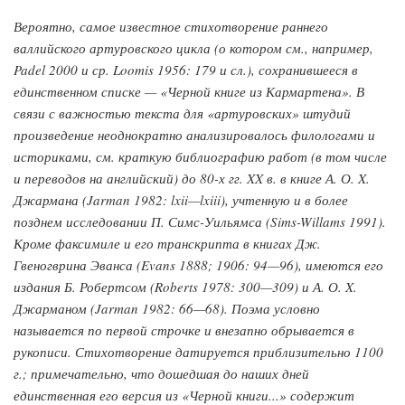
Вероятно, самое известное стихотворение раннего
валлийского артуровского цикла (о котором см., например,
Padel 2000 и ср. Loomis 1956: 179 и сл.), сохранившееся в
единственном списке — «Черной книге из Кармартена». В
связи с важностью текста для «артуровских» штудий
произведение неоднократно анализировалось филологами и
историками, см. краткую библиографию работ (в том числе
и переводов на английский) до 80-х гг. XX в. в книге А. О. X.
Джармана (Jarman 1982: lxii—lxiii), учтенную и в более
позднем исследовании П. Симс-Уильямса (Sims-Willams 1991).
Кроме факсимиле и его транскрипта в книгах Дж.
Гвеногврина Эванса (Evans 1888; 1906: 94—96), имеются его
издания Б. Робертсом (Roberts 1978: 300—309) и А. О. X.
Джарманом (Jarman 1982: 66—68). Поэма условно
называется по первой строчке и внезапно обрывается в
рукописи. Стихотворение датируется приблизительно 1100
г.; примечательно, что дошедшая до наших дней
единственная его версия из «Черной книги...» содержит