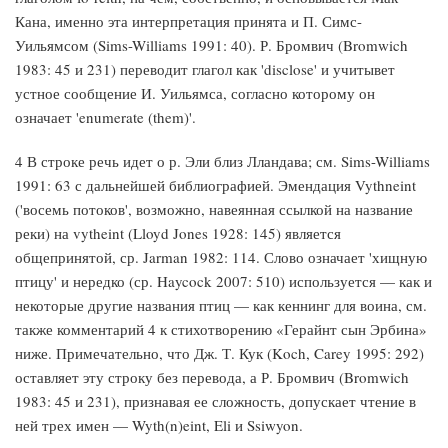
Кана, именно эта интерпретация принята и П. Симс-
Уильямсом (Sims-Williams 1991: 40). Р. Бромвич (Bromwich
1983: 45 и 231) переводит глагол как 'disclose' и учитывет
устное сообщение И. Уильямса, согласно которому он
означает 'enumerate (them)'.
4 В строке речь идет о р. Эли близ Лландава; см. Sims-Williams
1991: 63 с дальнейшей библиографией. Эмендация Vythneint
('восемь потоков', возможно, навеянная ссылкой на название
реки) на vytheint (Lloyd Jones 1928: 145) является
общепринятой, ср. Jarman 1982: 114. Слово означает 'хищную
птицу' и нередко (ср. Haycock 2007: 510) используется — как и
некоторые другие названия птиц — как кеннинг для воина, см.
также комментарий 4 к стихотворению «Герайнт сын Эрбина»
ниже. Примечательно, что Дж. Т. Кук (Koch, Carey 1995: 292)
оставляет эту строку без перевода, а Р. Бромвич (Bromwich
1983: 45 и 231), признавая ее сложность, допускает чтение в
ней трех имен — Wyth(n)eint, Eli и Ssiwyon.