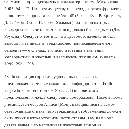
термине на ирландском языковом материале см. Михайлова
2003: 64—72. По преимуществу в переводах этого фрагмента
используется прилагательное 'синий' (Дж. Т. Кук, Р. Бромвич,
Д. Саймон Эванс, П. Симс-Уильямс); однако некоторые
исследователи считают, что копья должны быть серыми (Дж.
Роуланд). Следует отметить, что цветообозначение иногда
выходит и за пределы традиционно приписываемого ему
сегмента — о случаях его использования в значении
'серебристый' и 'светлый' в валлийской поэзии см. Williams
1999: 296—298.
28 Локализация горы затруднена; высказывалось
предположение, что ее можно идентифицировать с Porth
Ysgewin в юго-восточном Уэльсе. В основе этого
предположения лежат следующие соображения. Ниже в поэме
упоминается остров Англси (Мон), находящийся на самом
северо-западе страны; его зеркальным отображением должен
быть пункт в юго-восточной части страны. Там Кай убил
девять ведьм, что напоминает известный эпизод из