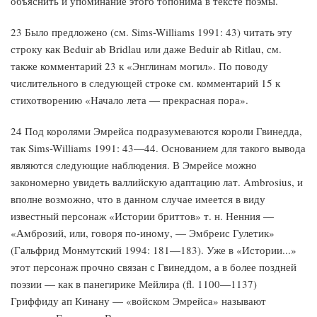
объяснить и упоминание этого топонима в тексте поэмы.
23 Было предложено (см. Sims-Williams 1991: 43) читать эту
строку как Beduir ab Bridlau или даже Веduir ab Ritlau, см.
также комментарий 23 к «Энглинам могил». По поводу
числительного в следующей строке см. комментарий 15 к
стихотворению «Начало лета — прекрасная пора».
24 Под королями Эмрейса подразумеваются короли Гвинедда,
так Sims-Williams 1991: 43—44. Основанием для такого вывода
являются следующие наблюдения. В Эмрейсе можно
закономерно увидеть валлийскую адаптацию лат. Ambrosius, и
вполне возможно, что в данном случае имеется в виду
известный персонаж «Истории бриттов» т. н. Ненния —
«Амброзий, или, говоря по-иному, — Эмбреис Гулетик»
(Гальфрид Монмутский 1994: 181—183). Уже в «Истории...»
этот персонаж прочно связан с Гвинеддом, а в более поздней
поэзии — как в панегирике Мейлира (fl. 1100—1137)
Гриффиду ап Кинану — «войском Эмрейса» называют