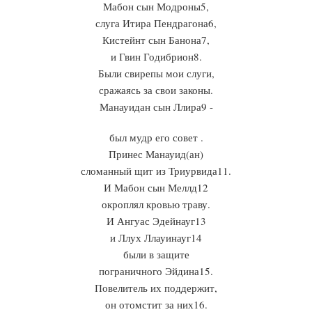
Мабон сын Модроны5,
слуга Итира Пендрагона6,
Кистейнт сын Банона7,
и Гвин Годибрион8.
Были свирепы мои слуги,
сражаясь за свои законы.
Манауидан сын Ллира9 -
был мудр его совет .
Принес Манауид(ан)
сломанный щит из Триурвида11.
И Мабон сын Меллд12
окроплял кровью траву.
И Ангуас Эдейнауг13
и Ллух Ллауинауг14
были в защите
пограничного Эйдина15.
Повелитель их поддержит,
он отомстит за них16.