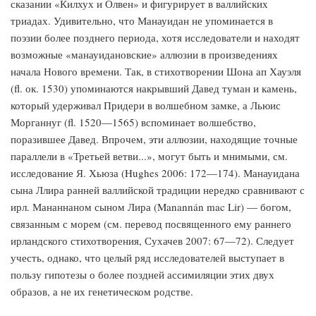
сказании «Килхух и Олвен» и фигурирует в валлийских
триадах. Удивительно, что Манауидан не упоминается в
поэзии более позднего периода, хотя исследователи и находят
возможные «манауидановские» аллюзии в произведениях
начала Нового времени. Так, в стихотворении Шона ап Хауэля
(fl. ок. 1530) упоминаются накрывший Давед туман и камень,
который удерживал Придери в волшебном замке, а Льюис
Морганнуг (fl. 1520—1565) вспоминает волшебство,
поразившее Давед. Впрочем, эти аллюзии, находящие точные
параллели в «Третьей ветви...», могут быть и мнимыми, см.
исследование Я. Хьюза (Hughes 2006: 172—174). Манауидана
сына Ллира ранней валлийской традиции нередко сравнивают с
ирл. Мананнаном сыном Лира (Manannán mac Lir) — богом,
связанным с морем (см. перевод посвященного ему раннего
ирландского стихотворения, Сухачев 2007: 67—72). Следует
учесть, однако, что целый ряд исследователей выступает в
пользу гипотезы о более поздней ассимиляции этих двух
образов, а не их генетическом родстве.