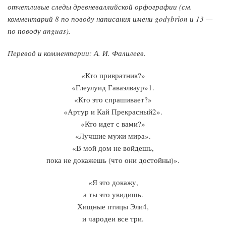
отчетливые следы древневаллийской орфографии (см.
комментарий 8 по поводу написания имени godybrìon и 13 —
по поводу anguas).
Перевод и комментарии: А. И. Фалилеев.
«Кто привратник?»
«Глеулуид Гаваэлваур»1.
«Кто это спрашивает?»
«Артур и Кай Прекрасный2».
«Кто идет с вами?»
«Лучшие мужи мира».
«В мой дом не войдешь,
пока не докажешь (что они достойны)».
«Я это докажу,
а ты это увидишь.
Хищные птицы Эли4,
и чародеи все три.