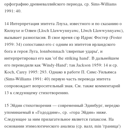
орфографию древневаллийского периода, ср. Sims-Williams
1991: 40.
14 Интерпретация эпитета Ллуха, известного и по сказанию о
Килхухе и Олвен (Lloch Llawwynnyawc, Llwch Llawwynnyawc),
вызывает разногласия. В свое время сэр Идрис Фостер (Foster
1959: 34) сопоставил его с одним из эпитетов ирландского
бога и героя Луга, lonnbemnach 'свирепые удары', и
интерпретировал его как 'of the striking hand'. В дальнейшем
его переводили как 'Windy-Hand'; так Jackson 1959: 14 и ср.
Koch, Carey 1995: 293. Однако в работе П. Симс-Уильямса
(Sims-Williams 1991: 40) первую часть перевода эпитета
сопровождает вопросительный знак. См. также комментарий
13 к следующему стихотворению.
15 Эйдин стихотворения — современный Эдинбург, нередко
упоминаемый в «Гододдине», ср. «гора Эйдин» ниже.
Следующее за ним прилагательное является гапаксом. На
основании этимологического анализа (ср. валл, min 'граница')