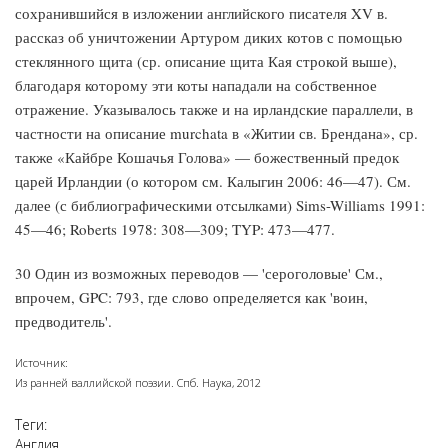
сохранившийся в изложении английского писателя XV в.
рассказ об уничтожении Артуром диких котов с помощью
стеклянного щита (ср. описание щита Кая строкой выше),
благодаря которому эти коты нападали на собственное
отражение. Указывалось также и на ирландские параллели, в
частности на описание murchata в «Житии св. Брендана», ср.
также «Кайбре Кошачья Голова» — божественный предок
царей Ирландии (о котором см. Калыгин 2006: 46—47). См.
далее (с библиографическими отсылками) Sims-Williams 1991:
45—46; Roberts 1978: 308—309; TYP: 473—477.
30 Один из возможных переводов — 'сероголовые' См.,
впрочем, GPC: 793, где слово определяется как 'воин,
предводитель'.
Источник:
Из ранней валлийской поэзии. Спб. Наука, 2012
Теги:
Англия