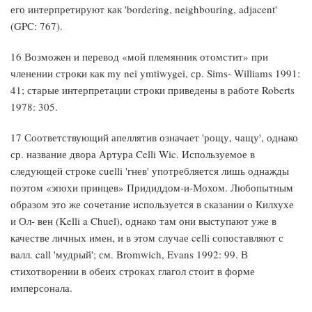
его интерпретируют как 'bordering, neighbouring, adjacent'
(GPC: 767).
16 Возможен и перевод «мой племянник отомстит» при
членении строки как my nei ymtiwygei, ср. Sims- Williams 1991:
41; старые интерпретации строки приведены в работе Roberts
1978: 305.
17 Соответствующий апеллятив означает 'рощу, чащу', однако
ср. название двора Артура Celli Wic. Используемое в
следующей строке cuelli 'гнев' употребляется лишь однажды
поэтом «эпохи принцев» Придиддом-и-Мохом. Любопытным
образом это же сочетание используется в сказании о Килхухе
и Ол- вен (Kelli a Chuel), однако там они выступают уже в
качестве личных имен, и в этом случае celli сопоставляют с
валл. call 'мудрый'; см. Bromwich, Evans 1992: 99. В
стихотворении в обеих строках глагол стоит в форме
имперсонала.