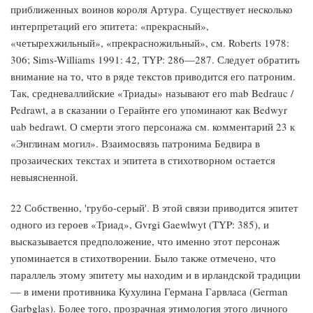
приближенных воинов короля Артура. Существует несколько
интерпретаций его эпитета: «прекрасный»,
«четырехжильный», «прекрасножильный», см. Roberts 1978:
306; Sims-Williams 1991: 42, TYP: 286—287. Следует обратить
внимание на то, что в ряде текстов приводится его патроним.
Так, средневаллийские «Триады» называют его mab Bedrauc /
Pedrawt, а в сказании о Герайнте его упоминают как Bedwyr
uab bedrawt. О смерти этого персонажа см. комментарий 23 к
«Энглинам могил». Взаимосвязь патронима Бедвира в
прозаических текстах и эпитета в стихотворном остается
невыясненной.
22 Собственно, 'грубо-серый'. В этой связи приводится эпитет
одного из героев «Триад», Gvrgi Gaewlwyt (TYP: 385), и
высказывается предположение, что именно этот персонаж
упоминается в стихотворении. Было также отмечено, что
параллель этому эпитету мы находим и в ирландской традиции
— в имени противника Кухулина Германа Гарвласа (German
Garbglas). Более того, прозрачная этимология этого личного