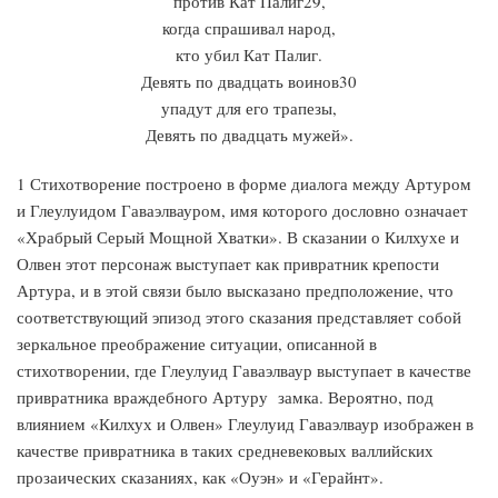
против Кат Палиг29,
когда спрашивал народ,
кто убил Кат Палиг.
Девять по двадцать воинов30
упадут для его трапезы,
Девять по двадцать мужей».
1 Стихотворение построено в форме диалога между Артуром
и Глеулуидом Гаваэлвауром, имя которого дословно означает
«Храбрый Серый Мощной Хватки». В сказании о Килхухе и
Олвен этот персонаж выступает как привратник крепости
Артура, и в этой связи было высказано предположение, что
соответствующий эпизод этого сказания представляет собой
зеркальное преображение ситуации, описанной в
стихотворении, где Глеулуид Гаваэлваур выступает в качестве
привратника враждебного Артуру замка. Вероятно, под
влиянием «Килхух и Олвен» Глеулуид Гаваэлваур изображен в
качестве привратника в таких средневековых валлийских
прозаических сказаниях, как «Оуэн» и «Герайнт».