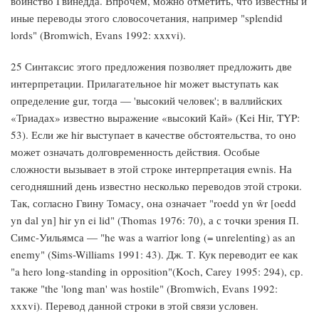
воинство Гвинедда. Впрочем, можно отметить, что известны и
иные переводы этого словосочетания, например "splendid
lords" (Bromwich, Evans 1992: xxxvi).
25 Синтаксис этого предложения позволяет предложить две
интерпретации. Прилагательное hir может выступать как
определение gur, тогда — 'высокий человек'; в валлийских
«Триадах» известно выражение «высокий Кай» (Kei Hir, TYP:
53). Если же hir выступает в качестве обстоятельства, то оно
может означать долговременность действия. Особые
сложности вызывает в этой строке интерпретация ewnis. На
сегодняшний день известно несколько переводов этой строки.
Так, согласно Гвину Томасу, она означает "roedd yn ŵr [oedd
yn dal yn] hir yn ei lid" (Thomas 1976: 70), а с точки зрения П.
Симс-Уильямса — "he was a warrior long (= unrelenting) as an
enemy" (Sims-Williams 1991: 43). Дж. Т. Кук переводит ее как
"a hero long-standing in opposition"(Koch, Carey 1995: 294), ср.
также "the 'long man' was hostile" (Bromwich, Evans 1992:
xxxvi). Перевод данной строки в этой связи условен.