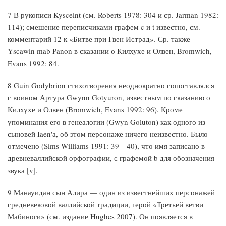
7 В рукописи Kysceint (см. Roberts 1978: 304 и ср. Jarman 1982:
114); смешение переписчиками графем c и t известно, см.
комментарий 12 к «Битве при Гвен Истрад». Ср. также
Yscawin mab Panon в сказании о Килхухе и Олвен, Bromwich,
Evans 1992: 84.
8 Guin Godybrion стихотворения неоднократно сопоставлялся
с воином Артура Gwynn Gotyuron, известным по сказанию о
Килхухе и Олвен (Bromwich, Evans 1992: 96). Кроме
упоминания его в генеалогии (Gwyn Goluton) как одного из
сыновей Iaen'а, об этом персонаже ничего неизвестно. Было
отмечено (Sims-Williams 1991: 39—40), что имя записано в
древневаллийской орфографии, с графемой b для обозначения
звука [v].
9 Манауидан сын Алира — один из известнейших персонажей
средневековой валлийской традиции, герой «Третьей ветви
Мабиноги» (см. издание Hughes 2007). Он появляется в