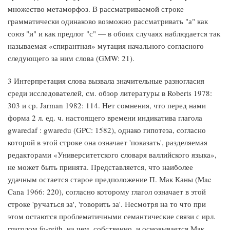
множество метаморфоз. В рассматриваемой строке
грамматически одинаково возможно рассматривать "а" как
союз "и" и как предлог "с" — в обоих случаях наблюдается так
называемая «спирантная» мутация начального согласного
следующего за ним слова (GMW: 21).
3 Интерпретация слова вызвала значительные разногласия
среди исследователей, см. обзор литературы в Roberts 1978:
303 и ср. Jarman 1982: 114. Нет сомнения, что перед нами
форма 2 л. ед. ч. настоящего времени индикатива глагола
gwaredaf : gwaredu (GPC: 1582), однако гипотеза, согласно
которой в этой строке она означает 'показать', разделяемая
редакторами «Университетского словаря валлийского языка»,
не может быть принята. Представляется, что наиболее
удачным остается старое предположение П. Мак Каны (Mac
Cana 1966: 220), согласно которому глагол означает в этой
строке 'ручаться за', 'говорить за'. Несмотря на то что при
этом остаются проблематичными семантические связи с ирл.
глаголом fo-reith, на чем, собственно, и основывается Мак