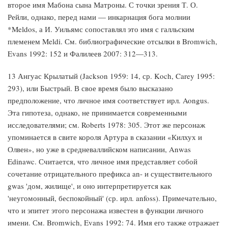
второе имя Мабона сына Матроны. С точки зрения Т. О.
Рейли, однако, перед нами — инкарнация бога молнии
*Meldos, а И. Уильямс сопоставлял это имя с галльским
племенем Meldi. См. библиографические отсылки в Bromwich,
Evans 1992: 152 и Фалилеев 2007: 312—313.
13 Ангуас Крылатый (Jackson 1959: 14, ср. Koch, Carey 1995:
293), или Быстрый. В свое время было высказано
предположение, что личное имя соответствует ирл. Aongus.
Эта гипотеза, однако, не принимается современными
исследователями; см. Roberts 1978: 305. Этот же персонаж
упоминается в свите короля Артура в сказании «Килхух и
Олвен», но уже в средневаллийском написании, Anwas
Edinawc. Считается, что личное имя представляет собой
сочетание отрицательного префикса an- и существительного
gwas 'дом, жилище', и оно интерпретируется как
'неугомонный, беспокойный' (ср. ирл. anfoss). Примечательно,
что и эпитет этого персонажа известен в функции личного
имени. См. Bromwich, Evans 1992: 74. Имя его также отражает