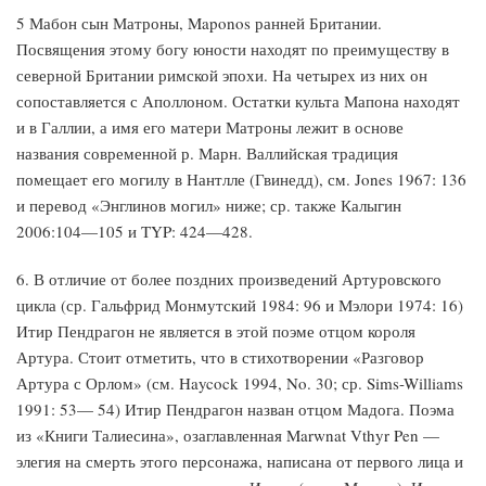
5 Мабон сын Матроны, Maponos ранней Британии.
Посвящения этому богу юности находят по преимуществу в
северной Британии римской эпохи. На четырех из них он
сопоставляется с Аполлоном. Остатки культа Мапона находят
и в Галлии, а имя его матери Матроны лежит в основе
названия современной р. Марн. Валлийская традиция
помещает его могилу в Нантлле (Гвинедд), см. Jones 1967: 136
и перевод «Энглинов могил» ниже; ср. также Калыгин
2006:104—105 и TYP: 424—428.
6. В отличие от более поздних произведений Артуровского
цикла (ср. Гальфрид Монмутский 1984: 96 и Мэлори 1974: 16)
Итир Пендрагон не является в этой поэме отцом короля
Артура. Стоит отметить, что в стихотворении «Разговор
Артура с Орлом» (см. Haycock 1994, No. 30; ср. Sims-Williams
1991: 53— 54) Итир Пендрагон назван отцом Мадога. Поэма
из «Книги Талиесина», озаглавленная Marwnat Vthyr Pen —
элегия на смерть этого персонажа, написана от первого лица и