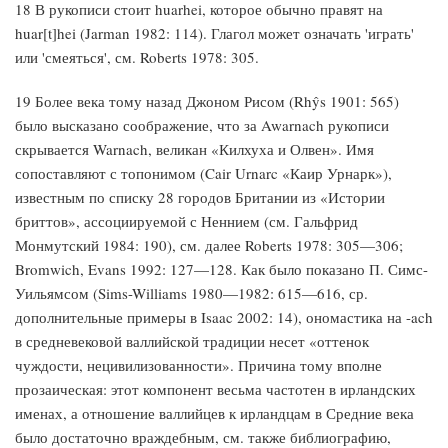
18 В рукописи стоит huarhei, которое обычно правят на
huar[t]hei (Jarman 1982: 114). Глагол может означать 'играть'
или 'смеяться', см. Roberts 1978: 305.
19 Более века тому назад Джоном Рисом (Rhŷs 1901: 565)
было высказано соображение, что за Awarnach рукописи
скрывается Warnach, великан «Килхуха и Олвен». Имя
сопоставляют с топонимом (Cair Urnarc «Каир Урнарк»),
известным по списку 28 городов Британии из «Истории
бриттов», ассоциируемой с Неннием (см. Гальфрид
Монмутский 1984: 190), см. далее Roberts 1978: 305—306;
Bromwich, Evans 1992: 127—128. Как было показано П. Симс-
Уильямсом (Sims-Williams 1980—1982: 615—616, ср.
дополнительные примеры в Isaac 2002: 14), ономастика на -ach
в средневековой валлийской традиции несет «оттенок
чуждости, нецивилизованности». Причина тому вполне
прозаическая: этот компонент весьма частотен в ирландских
именах, а отношение валлийцев к ирландцам в Средние века
было достаточно враждебным, см. также библиографию,