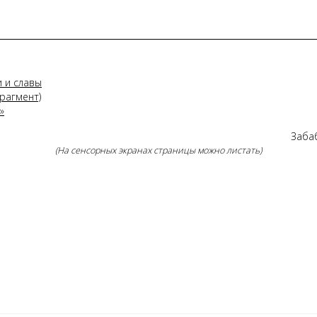
и и славы
рагмент)
»
Забаб
(На сенсорных экранах страницы можно листать)