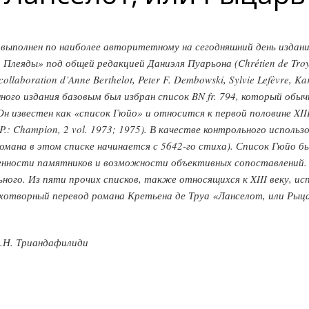
выполнен по наиболее авторитетному на сегодняшний день издани
леяды» под общей редакцией Даниэля Пуарьона (Chrétien de Troyes. 
 collaboration d’Anne Berthelot, Peter F. Dembowski, Sylvie Lefèvre, K
нного издания базовым был избран список BN fr. 794, который обычн
Он известен как «список Гюйо» и относится к первой половине XIII
ot. P.: Champion, 2 vol. 1973; 1975). В качестве контрольного испол
романа в этом списке начинается с 5642-го стиха). Список Гюйо б
нности памятников и возможности объективных сопоставлений. Тр
ого. Из пяти прочих списков, также относящихся к XIII веку, ис
отворный перевод романа Кретьена де Труа «Ланселот, или Рыцар
А.Н. Триандафилиди