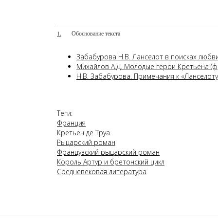
1.
Обоснование текста
Забабурова Н.В. Ланселот в поисках любв
Михайлов А.Д. Молодые герои Кретьена (ф
Н.В. Забабурова. Примечания к «Ланселоту
Теги:
Франция
Кретьен де Труа
Рыцарский роман
Французский рыцарский роман
Король Артур и бретонский цикл
Средневековая литература