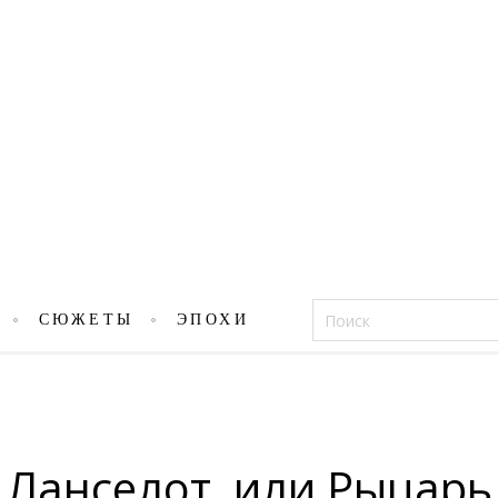
Фацеции
СЮЖЕТЫ
ЭПОХИ
. Ланселот, или Рыцарь