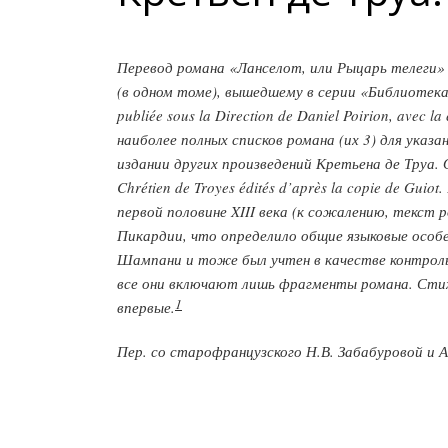
Перевод романа «Ланселот, или Рыцарь телеги» 
(в одном томе), вышедшему в серии «Библиотека П
publiée sous la Direction de Daniel Poirion, avec la
наиболее полных списков романа (их 3) для указа
издании других произведений Кретьена де Труа. 
Chrétien de Troyes édités d’après la copie de Gui
первой половине XIII века (к сожалению, текст 
Пикардии, что определило общие языковые особе
Шампани и тоже был учтен в качестве контрольн
все они включают лишь фрагменты романа. Стих
1
впервые.
Пер. со старофранцузского Н.В. Забабуровой и 