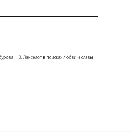
урова Н.В. Ланселот в поисках любви и славы
→