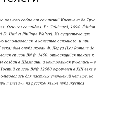
ю полного собрания сочинений Кретьена де Труа
Oeuvres complètes. P.: Gallimard, 1994. Édition
arl D. Uitti et Philippe Walter). Из существующих
о использовался, в качестве основного, и при
 века; был опубликован Ф. Леруа (Les Romans de
ьзовался список BN fr. 1450, относящийся также к
ыл создан в Шампани, а контрольная рукопись – в
етий список BNfr 12560 оформлен в XIII веке в
пользовались для частных уточнений четыре, но
ь телеги»» на русском языке публикуется