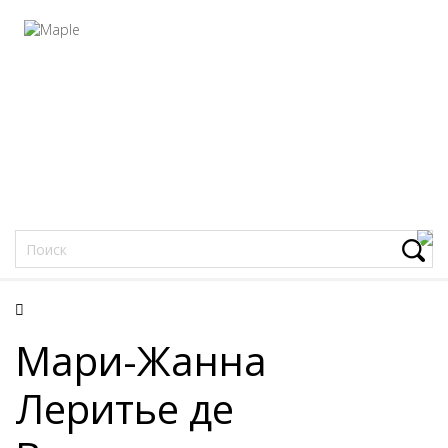
Фацеции
Мари-Жанна
Леритье де