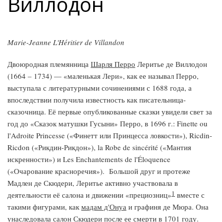
Виллодон
Marie-Jeanne L'Héritier de Villandon
Двоюродная племянница
Шарля Перро
Леритье де Виллодон
(1664 – 1734) — «маленькая Лери», как ее называл Перро,
выступала с литературными сочинениями с 1688 года, а
впоследствии получила известность как писательница-
сказочница. Её первые опубликованные сказки увидели свет за
год до «Сказок матушки Гусыни» Перро, в 1696 г.: Finette ou
l'Adroite Princesse («Финетт или Принцесса ловкости»), Ricdin-
Ricdon («Рикдин-Рикдон»), la Robe de sincérité («Мантия
искренности») и Les Enchantements de l'Éloquence
(«Очарование красноречия»). Большой друг и протеже
Мадлен де Скюдери, Леритье активно участвовала в
1
деятельности её салона и движении «прециозниц»
вместе с
такими фигурами, как
мадам д'Онуа
и графиня де Мюра. Она
унаследовала салон Скюдери после ее смерти в 1701 году.