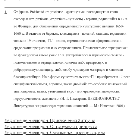
1.
От франц. Préciosité, от précieuse - драгоценная, восходящего в свою
очередь к лат. pretiosus, от pretium - ценность) - термин, родившийся в 17 в.
во Франции, для обозначения определенного культурного явления 1650-
1660-х. В отличие от барокко, классицизма - понятий, ставших терминами
только в 19 столетии, “П.” - слово, терминологически оформившееся в
среде самих прециозниц и их современников. Прилагательное “прециозная”
во французском языке уже с 15 в. употреблялось в переносном смысле -
положительном и отрицательном, означая либо прекрасную и
добродетельную женщину, либо особу чрезмерно манерную и ханжески
благопристойную. Но в форме существительного “П.” приобретает в 17 веке
специфический смысл, впрочем, также двойной: это особенно изысканный
тип поведения, языка, утонченный вкус - или чрезмерная манерность,
переутонченность, жеманство. (Н. Т. Пахсарьян. ПРЕЦИОЗНОСТЬ //
Литературная энциклопедия терминов и понятий. — М.: Интелвак, 2001)
Леритье де Виллодон. Приключения Хитруши
Леритье де Виллодон. Остроумная принцесса
Леритье де Виллодон. Смышленая принцесса, или