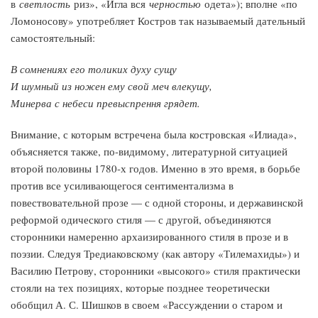
в
светлость
риз», «Игла вся
черностью
одета»); вполне «по
Ломоносову» употребляет Костров так называемый дательный
самостоятельный:
В сомнениях его толиких духу сущу
И шумный из ножен ему свой меч влекущу,
Минерва с небеси превыспрення грядет.
Внимание, с которым встречена была костровская «Илиада»,
объясняется также, по-видимому, литературной ситуацией
второй половины 1780-х годов. Именно в это время, в борьбе
против все усиливающегося сентиментализма в
повествовательной прозе — с одной стороны, и державинской
реформой одического стиля — с другой, объединяются
сторонники намеренно архаизированного стиля в прозе и в
поэзии. Следуя Тредиаковскому (как автору «Тилемахиды») и
Василию Петрову, сторонники «высокого» стиля практически
стояли на тех позициях, которые позднее теоретически
обобщил А. С. Шишков в своем «Рассуждении о старом и