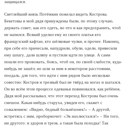
защищался.
Светлейший князь Потёмкин пожелал видеть Кострова.
Бекетовы и мой дядя принуждены были, по этому случаю,
держать совет, как его одеть, во что и как предохранить, чтоб
не напился. Всякий уделил ему из своего платья кто
французский кафтан, кто шёлковые чулки, и прочее. Наконец,
при себе его причесали, напудрили, обули, одели, привесили
ему шпагу, дали шляпу и пустили идти по улице. А сами
пошли его провожать, боясь, чтоб он, по своей слабости, куда-
нибудь не зашёл; но шли за ним в некотором расстоянии,
поодаль, для того, что идти с ним рядом было несколько
совестно: Костров и трезвый был не твёрд на ногах и шатался.
Он во всём этом процессе одеванья повиновался, как ребёнок.
Дядя мой рассказывал, что этот переход Кострова был очень
смешон. Какая-нибудь старуха, увидев его, скажет с
сожалением: «Видно, бедный больнёхонек!» – А другой,
встретясь с ним, пробормочет: «Эк нахлюстался!» – Ни того,
ни другого: и здоров и трезв, а такая была походка! Так