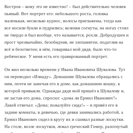
Костров – кому это не известно! – был действительно человек
пьяный. Вот портрет его: небольшого роста, головка
маленькая, несколько курнос, волосы приглажены, тогда как
все носили букли и пудрились; коленки согнуты, на ногах стоял
не твердо и был вообще, что называется, рохля. Добродушен и
прост чрезвычайно, безобидчив, не злопамятен, податлив на
всё и безответен; в нём, говаривал мой дядя, было что-то
ребяческое. У меня есть его гравированный портрет.
Он жил несколько времени у Ивана Ивановича Шувалова. Тут
он переводил «Илиаду». Домашние Шувалова обращались с
ним, почти не замечая его в доме, как домашнюю кошку, к
которой привыкли. Однажды дядя мой пришёл к Шувалову и,
не застав его дома, спросил: «дома ли Ермил Иванович?»
Лакей отвечал: «Дома; пожалуйте сюда!» – и привёл его в
задние комнаты, в девичью, где девки занимались работой, а
Ермил Иванович сидел в кругу их и сшивал разные лоскутки.
На столе, возле лоскутков, лежал греческий Гомер, разогнутый