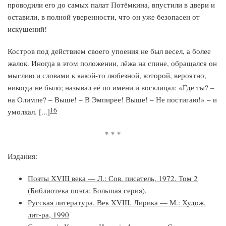
проводили его до самых палат Потёмкина, впустили в двери и
оставили, в полной уверенности, что он уже безопасен от
искушений!
Костров под действием своего упоения не был весел, а более
жалок. Иногда в этом положении, лёжа на спине, обращался он
мыслию и словами к какой-то любезной, которой, вероятно,
никогда не было; называл её по имени и восклицал: «Где ты? –
на Олимпе? – Выше! – В Эмпирее! Выше! – Не постигаю!» – и
16
умолкал. [...]
* * *
Издания:
Поэты ХVIII века — Л.: Сов. писатель, 1972. Том 2
(Библиотека поэта; Большая серия).
Русская литература. Век XVIII. Лирика — М.: Худож.
лит-ра, 1990