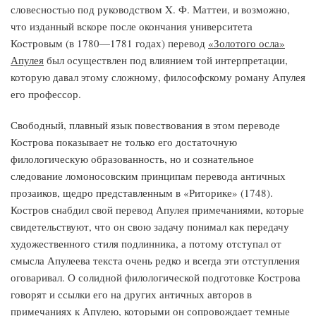
словесностью под руководством X. Ф. Маттеи, и возможно,
что изданный вскоре после окончания университета
Костровым (в 1780—1781 годах) перевод
«Золотого осла»
Апулея
был осуществлен под влиянием той интерпретации,
которую давал этому сложному, философскому роману Апулея
его профессор.
Свободный, плавный язык повествования в этом переводе
Кострова показывает не только его достаточную
филологическую образованность, но и сознательное
следование ломоносовским принципам перевода античных
прозаиков, щедро представленным в «Риторике» (1748).
Костров снабдил свой перевод Апулея примечаниями, которые
свидетельствуют, что он свою задачу понимал как передачу
художественного стиля подлинника, а потому отступал от
смысла Апулеева текста очень редко и всегда эти отступления
оговаривал. О солидной филологической подготовке Кострова
говорят и ссылки его на других античных авторов в
примечаниях к Апулею, которыми он сопровождает темные