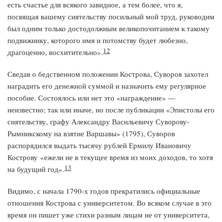
есть счастье для всякого завидное, а тем более, что я,
посвящая вашему сиятельству посильный мой труд, руководим
был одним только достодолжным великопочитанием к такому
подвижнику, которого имя и потомству будет любезно,
12
драгоценно, восхитительно».
Сведав о бедственном положении Кострова, Суворов захотел
наградить его денежной суммой и назначить ему регулярное
пособие. Состоялось или нет это «награждение» —
неизвестно; так или иначе, но после публикации «Эпистолы его
сиятельству, графу Александру Васильевичу Суворову-
Рымникскому на взятие Варшавы» (1795), Суворов
распорядился выдать тысячу рублей Ермилу Ивановичу
Кострову «ежели не в текущее время из моих доходов, то хотя
13
на будущий год».
Видимо, с начала 1790-х годов прекратились официальные
отношения Кострова с университетом. Во всяком случае в это
время он пишет уже стихи разным лицам не от университета,