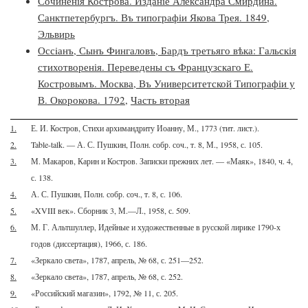
Сочиненія Кострова. Изданіе Александра Смирдина.
Санктпетербургъ. Въ типографіи Якова Трея. 1849
,
Эльвирь
Оссiанъ, Сынъ Фингаловъ, Бардъ третьяго вѣка: Гальскія
стихотворенія. Переведены съ Французскаго Е.
Костровымъ. Москва, Въ Университетской Типографіи у
В. Окорокова. 1792
,
Часть вторая
1.
Е. И. Костров, Стихи архимандриту Иоанну, М., 1773 (тит. лист.).
2.
Table-talk. — А. С. Пушкин, Полн. собр. соч., т. 8, М., 1958, с. 105.
3.
М. Макаров, Карин и Костров. Записки прежних лет. — «Маяк», 1840, ч. 4,
с. 138.
4.
А. С. Пушкин, Полн. собр. соч., т. 8, с. 106.
5.
«XVIII век». Сборник 3, М.—Л., 1958, с. 509.
6.
М. Г. Альтшуллер, Идейные и художественные в русской лирике 1790-х
годов (диссертация), 1966, с. 186.
7.
«Зеркало света», 1787, апрель, № 68, с. 251—252.
8.
«Зеркало света», 1787, апрель, № 68, с. 252.
9.
«Российский магазин», 1792, № 11, с. 205.