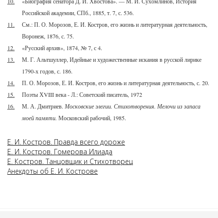
10.
«Биография сенатора Д. И. Хвостова». — М. И. Сухомлинов, История
Российской академии, СПб., 1885, т. 7, с. 536.
11.
См.: П. О. Морозов, Е. И. Костров, его жизнь и литературная деятельность,
Воронеж, 1876, с. 75.
12.
«Русский архив», 1874, № 7, с 4.
13.
М. Г. Альтшуллер, Идейные и художественные искания в русской лирике
1790-х годов, с. 186.
14.
П. О. Морозов, Е. И. Костров, его жизнь и литературная деятельность, с. 20.
15.
Поэты ХVIII века - Л.: Советский писатель, 1972
16.
М. А. Дмитриев.
Московские элегии. Стихотворения. Мелочи из запаса
моей памяти.
Московский рабочий, 1985.
Е. И. Костров. Правда всего дороже
Е. И. Костров. Гомерова Илиада
Е. Костров. Танцовщик и Стихотворец
Анекдоты об Е. И. Кострове