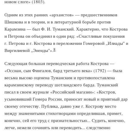
новом слоге» (1803).
Одним из этих ранних «архаистов» — предшественников
Шишкова и в теории, и в литературной борьбе против
Карамзина — был Ф. И. Туманский. Характерно, что Кострова
и Петрова он объединял в один ряд: «Счастливые покушения
г. Петрова и г. Кострова в переложении Гомеровой „Илиады" и
8
Виргилиевой „Энеиды"».
Следующая большая переводческая работа Кострова —
«Оссиан, сын Фингалов, бард третьего века» (1792) — была
весьма высоко оценена Туманским и противопоставлена
карамзинскому переводу шотландского барда. Туманский
писал в своем журнале «Российский магазин»: «Костров,
усыновивший Гомера России, приносит новый и приятный дар
своему отечеству. Публика, давно уже г. Кострову место
между знаменитыми стихотворцами определившая, примет,
конечно, сей его труд с признательностью... Судить, конечно,
легче, нежели сочинять или переводить... следственно