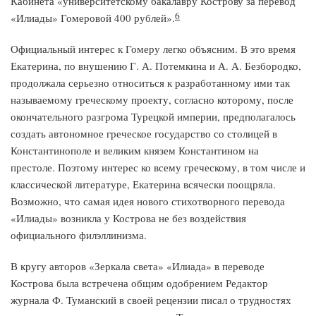
Кабинета «университетскому бакалавру Кострову за перевод
6
«Илиады» Гомеровой 400 рублей».
Официальный интерес к Гомеру легко объясним. В это время
Екатерина, по внушению Г. А. Потемкина и А. А. Безбородко,
продолжала серьезно относиться к разработанному ими так
называемому греческому проекту, согласно которому, после
окончательного разгрома Турецкой империи, предполагалось
создать автономное греческое государство со столицей в
Константинополе и великим князем Константином на
престоле. Поэтому интерес ко всему греческому, в том числе и
классической литературе, Екатерина всячески поощряла.
Возможно, что самая идея нового стихотворного перевода
«Илиады» возникла у Кострова не без воздействия
официального филэллинизма.
В кругу авторов «Зеркала света» «Илиада» в переводе
Кострова была встречена общим одобрением Редактор
журнала Ф. Туманский в своей рецензии писал о трудностях