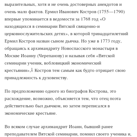
выразительных, хотя и не очень достоверных анекдотов и
очень мало фактов. Ермил Иванович Костров (1755—1790)
впервые упоминается в ведомости за 1768 год «О
находящихся в семинарии Вятской священно-и
церковнослужительских детях», в которой тринадцатилетний
Ермил Костров назван сыном дьячка. Но уже в 1773 году,
обращаясь к архимандриту Новоспасского монастыря в
Москве Иоанну (Черепанову) и называя себя «Вятской
семинарии ученик, вобловицкий экономический
1
крестьянин»,
Костров тем самым как будто отрицает свою
принадлежность к духовенству.
По предположению одного из биографов Кострова, это
расхождение, возможно, объясняется тем, что отец поэта
действительно был дьячком, но затем переписался в
экономические крестьяне.
Во всяком случае архимандрит Иоанн, бывший ранее
преподавателем Вятской семинарии, помнил своего ученика и,