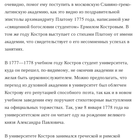
очевидно, помог ему поступить в московскую Славяно-греко-
латинскую академию, как это видно из поздравительной
эпистолы архимандриту Платону 1775 года, написанной уже
«священной богословии студентом» Ермилом Костровым. В
том же году Костров выступает со стихами Платону от имени
академии, что свидетельствует о его несомненных успехах в
занятиях.
В 1777—1778 учебном году Костров студент университета,
куда он перешел, по-видимому, не окончив академии и не
желая быть церковнослужителем. Можно предполагать, что
переход из духовной академии в университет был облегчен
Кострову его репутацией способного поэта, так как и в новом
учебном заведении ему поручают стихотворные выступления
на официальных торжествах. Так, уже 8 января 1778 года на
университетском акте он читает оду на рождение великого
князя Александра Павловича.
В университете Костров занимался греческой и римской