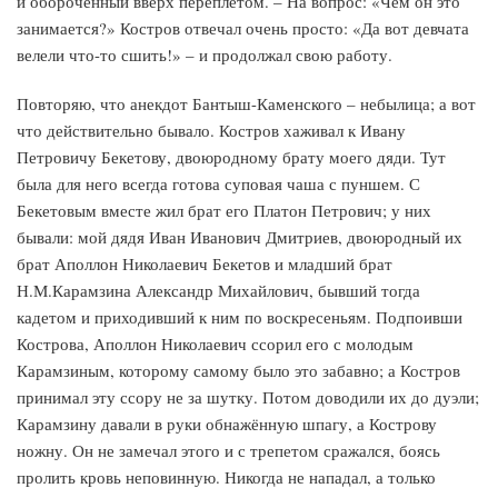
и обороченный вверх переплётом. – На вопрос: «Чем он это
занимается?» Костров отвечал очень просто: «Да вот девчата
велели что-то сшить!» – и продолжал свою работу.
Повторяю, что анекдот Бантыш-Каменского – небылица; а вот
что действительно бывало. Костров хаживал к Ивану
Петровичу Бекетову, двоюродному брату моего дяди. Тут
была для него всегда готова суповая чаша с пуншем. С
Бекетовым вместе жил брат его Платон Петрович; у них
бывали: мой дядя Иван Иванович Дмитриев, двоюродный их
брат Аполлон Николаевич Бекетов и младший брат
Н.М.Карамзина Александр Михайлович, бывший тогда
кадетом и приходивший к ним по воскресеньям. Подпоивши
Кострова, Аполлон Николаевич ссорил его с молодым
Карамзиным, которому самому было это забавно; а Костров
принимал эту ссору не за шутку. Потом доводили их до дуэли;
Карамзину давали в руки обнажённую шпагу, а Кострову
ножну. Он не замечал этого и с трепетом сражался, боясь
пролить кровь неповинную. Никогда не нападал, а только