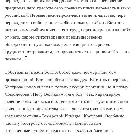
перевода и заслугах переводчика: «Тем похвальнее рвение
предприявшего красоты сего древнего пиита перенесть в язык
российский. Первые песни проявляют везде изящества, перу
переводчика свойственные... Желательно, чтобы г. Костров,
окончив начатый им к чести его труд, пересмотрел и паки: ибо
от него, даром стихотворения преимущественно
обладающего, публика ожидает и изящного перевода.
Трудности встречаются, но преодоление их приносит большие
7
похвалы».
Собственно известностью, более даже посмертной, чем
прижизненной, Костров обязан «Илиаде». Ее стиль в переводе
Кострова напоминает не только русские трагедии, но и поэму
Ломоносова «Петр Великий» и его оды. Так, характерное
явление ломоносовского одического стиля — субстантивация
качественных прилагательных — является очень заметным
элементом стиля «Гомеровой Илиады» Кострова. Особенно
часты у Кострова столь любимые Ломоносовым
отвлеченные существительные на
-ость
(«облекшись