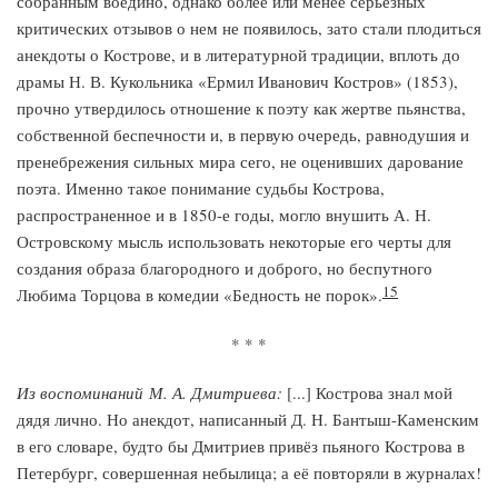
собранным воедино, однако более или менее серьезных
критических отзывов о нем не появилось, зато стали плодиться
анекдоты о Кострове, и в литературной традиции, вплоть до
драмы Н. В. Кукольника «Ермил Иванович Костров» (1853),
прочно утвердилось отношение к поэту как жертве пьянства,
собственной беспечности и, в первую очередь, равнодушия и
пренебрежения сильных мира сего, не оценивших дарование
поэта. Именно такое понимание судьбы Кострова,
распространенное и в 1850-е годы, могло внушить А. Н.
Островскому мысль использовать некоторые его черты для
создания образа благородного и доброго, но беспутного
15
Любима Торцова в комедии «Бедность не порок».
* * *
Из воспоминаний М. А. Дмитриева:
[...]
Кострова знал мой
дядя лично. Но анекдот, написанный Д. Н. Бантыш-Каменским
в его словаре, будто бы Дмитриев привёз пьяного Кострова в
Петербург, совершенная небылица; а её повторяли в журналах!