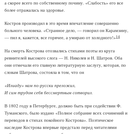
а скорее всего по собственному почину. «Слабость» его все
более отражалась на здоровье.
Костров производил в это время впечатление совершенно
больного человека. «Странное дело, — говорил он Карамзину,
14
— пил я, кажется, все горячее, а умираю от холодного!»
На смерть Кострова отозвались стихами поэты из круга
ревнителей высокого слога — Н. Николев и Н. Шатров. Оба
они отмечали его главную литературную заслугу, которая, по
словам Шатрова, состояла в том, что он
«Илиаду» нам по-русски преложил,
И сим трудом себя бессмертным сотворил.
В 1802 году в Петербурге, должно быть при содействии Ф.
Туманского, было издано «Полное собрание всех сочинений и
переводов в стихах покойного Кострова». Поэтическое
наследие Кострова впервые предстало перед читателями