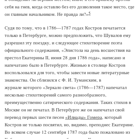
себя на гнев, когда оставлю без его дозволения такое место, где
5
он главным начальником. Не правда ли?»
Судя по тому, что в 1786—1787 годах Костров печатается
только в Петербурге, можно предположить, что Шувалов ему
разрешил эту поездку, и следующее стихотворение поэта
официального содержания, «Эпистола на день восшествия на
престол Екатерины II, июня 28 дня 1786 года», написано и
напечатано было в Петербурге. Жизнью в столице Костров
воспользовался для того, чтобы завести новые литературные
знакомства. Он сблизился с Ф. И. Туманским, в
журнале которого «Зеркало света» (1786—1787) напечатал
несколько стихотворений самого разнообразного,
преимущественно сатирического содержания. Таких стихов в
Москве он не печатал. В Петербурге же он напечатал свой
перевод первых шести песен
«Илиады» Гомера
, который
Костров не только посвятил, но, видимо, преподнес Екатерине.
Во всяком случае 12 сентября 1787 года было пожаловано из