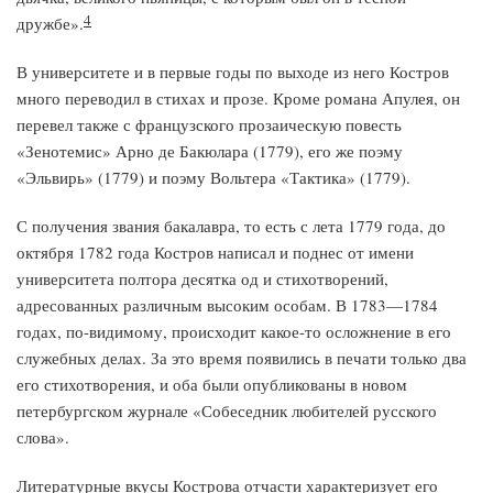
4
дружбе».
В университете и в первые годы по выходе из него Костров
много переводил в стихах и прозе. Кроме романа Апулея, он
перевел также с французского прозаическую повесть
«Зенотемис» Арно де Бакюлара (1779), его же поэму
«Эльвирь» (1779) и поэму Вольтера «Тактика» (1779).
С получения звания бакалавра, то есть с лета 1779 года, до
октября 1782 года Костров написал и поднес от имени
университета полтора десятка од и стихотворений,
адресованных различным высоким особам. В 1783—1784
годах, по-видимому, происходит какое-то осложнение в его
служебных делах. За это время появились в печати только два
его стихотворения, и оба были опубликованы в новом
петербургском журнале «Собеседник любителей русского
слова».
Литературные вкусы Кострова отчасти характеризует его