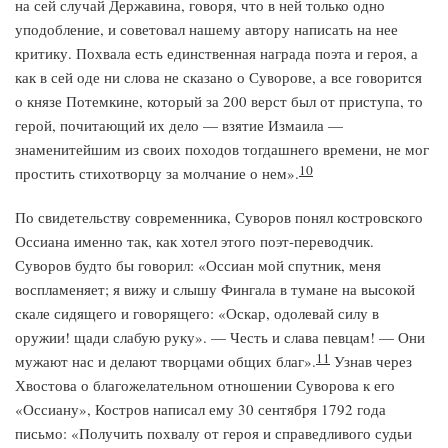
на сей случай Державина, говоря, что в ней только одно
уподобление, и советовал нашему автору написать на нее
критику. Похвала есть единственная награда поэта и героя, а
как в сей оде ни слова не сказано о Суворове, а все говорится
о князе Потемкине, который за 200 верст был от приступа, то
герой, почитающий их дело — взятие Измаила —
знаменитейшим из своих походов тогдашнего времени, не мог
10
простить стихотворцу за молчание о нем».
По свидетельству современника, Суворов понял костровского
Оссиана именно так, как хотел этого поэт-переводчик.
Суворов будто бы говорил: «Оссиан мой спутник, меня
воспламеняет; я вижу и слышу Фингала в тумане на высокой
скале сидящего и говорящего: «Оскар, одолевай силу в
оружии! щади слабую руку». — Честь и слава певцам! — Они
11
мужают нас и делают творцами общих благ».
Узнав через
Хвостова о благожелательном отношении Суворова к его
«Оссиану», Костров написал ему 30 сентября 1792 года
письмо: «Получить похвалу от героя и справедливого судьи