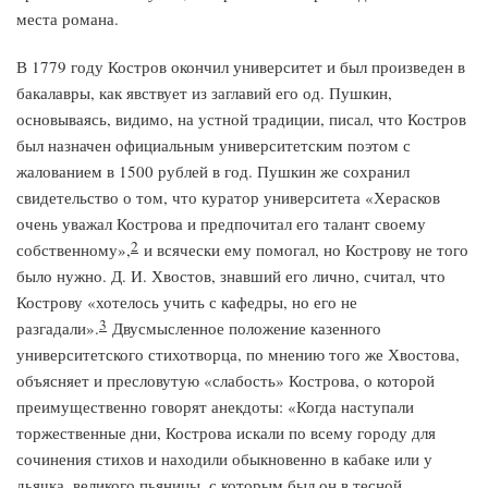
места романа.
В 1779 году Костров окончил университет и был произведен в
бакалавры, как явствует из заглавий его од. Пушкин,
основываясь, видимо, на устной традиции, писал, что Костров
был назначен официальным университетским поэтом с
жалованием в 1500 рублей в год. Пушкин же сохранил
свидетельство о том, что куратор университета «Херасков
очень уважал Кострова и предпочитал его талант своему
2
собственному»,
и всячески ему помогал, но Кострову не того
было нужно. Д. И. Хвостов, знавший его лично, считал, что
Кострову «хотелось учить с кафедры, но его не
3
разгадали».
Двусмысленное положение казенного
университетского стихотворца, по мнению того же Хвостова,
объясняет и пресловутую «слабость» Кострова, о которой
преимущественно говорят анекдоты: «Когда наступали
торжественные дни, Кострова искали по всему городу для
сочинения стихов и находили обыкновенно в кабаке или у
дьячка, великого пьяницы, с которым был он в тесной