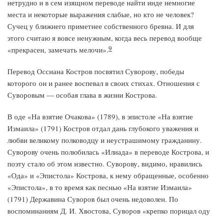
нетрудно и в сем изящном переводе найти инде немногие
места и некоторые выражения слабые, но кто не человек?
Сучец у ближнего приметнее собственного бревна. И для
этого считаю я вовсе ненужным, когда весь перевод вообще
9
«прекрасен, замечать мелочи».
Перевод Оссиана Костров посвятил Суворову, победы
которого он и ранее воспевал в своих стихах. Отношения с
Суворовым — особая глава в жизни Кострова.
В оде «На взятие Очакова» (1789), в эпистоле «На взятие
Измаила» (1791) Костров отдал дань глубокого уважения и
любви великому полководцу и неустрашимому гражданину.
Суворову очень полюбилась «Илиада» в переводе Кострова, и
поэту стало об этом известно. Суворову, видимо, нравились
«Ода» и «Эпистола» Кострова, к нему обращенные, особенно
«Эпистола», в то время как песнью «На взятие Измаила»
(1791) Державина Суворов был очень недоволен. По
воспоминаниям Д. И. Хвостова, Суворов «крепко порицал оду