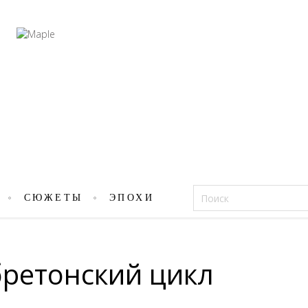
Фацеции
СЮЖЕТЫ
ЭПОХИ
бретонский цикл