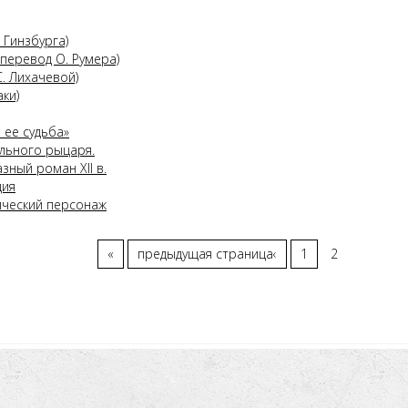
Гинзбурга)
перевод О. Румера)
С. Лихачевой)
ки)
 ее судьба»
льного рыцаря.
зный роман XII в.
ция
ический персонаж
«
предыдущая страница
‹
1
2