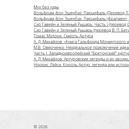
Мул без узды
Вольфрам фон Эшенбах. Парцифаль (Перевод Л. 
Вольфрам фон Эшенбах. Парцифаль (фрагмент, 
Сэр Гавейн и Зеленый Рыцарь. Часть I (перевод 
Сэр Гавейн и Зеленый Рыцарь (перевод В. П. Бета
Томас Мэлори. Смерть Артура
А. Д. Михайлов. «Книга Гальфрида Монмутского и
М.В. Оверченко. Неидеальное приключение идеа
Часть I. Западноевропейский "Бретонский" куртуа
А. Д. Михайлов. Артуровские легенды и их эволю
Норрис Лэйси. Король Артур: легенда или истор
© 2026