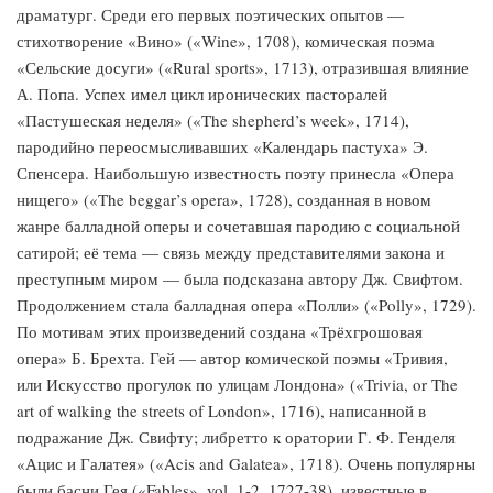
драматург. Среди его первых поэтических опытов —
стихотворение «Вино» («Wine», 1708), комическая поэма
«Сельские досуги» («Rural sports», 1713), отразившая влияние
А. Попа. Успех имел цикл иронических пасторалей
«Пастушеская неделя» («The shepherd’s week», 1714),
пародийно переосмысливавших «Календарь пастуха» Э.
Спенсера. Наибольшую известность поэту принесла «Опера
нищего» («The beggar’s opera», 1728), созданная в новом
жанре балладной оперы и сочетавшая пародию с социальной
сатирой; её тема — связь между представителями закона и
преступным миром — была подсказана автору Дж. Свифтом.
Продолжением стала балладная опера «Полли» («Polly», 1729).
По мотивам этих произведений создана «Трёхгрошовая
опера» Б. Брехта. Гей — автор комической поэмы «Тривия,
или Искусство прогулок по улицам Лондона» («Trivia, or The
art of walking the streets of London», 1716), написанной в
подражание Дж. Свифту; либретто к оратории Г. Ф. Генделя
«Ацис и Галатея» («Acis and Galatea», 1718). Очень популярны
были басни Гея («Fables», vol. 1-2, 1727-38), известные в