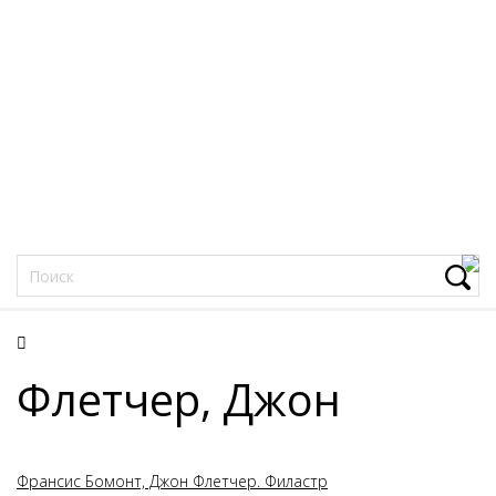
Фацеции
Флетчер, Джон
Франсис Бомонт, Джон Флетчер. Филастр