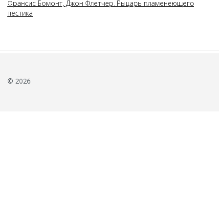
Франсис Бомонт, Джон Флетчер. Рыцарь пламенеющего
пестика
© 2026