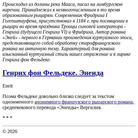
Происходил из долины реки Мааса, писал на лимбургском
наречии. Принадлежал к немногочисленным в то время
образованным рыцарям. Современник Фридриха I
Гогепштауфена, присутствовал в 1184 г. при посвящении в
рыцари во время праздника Троицы сыновей императора -
Генриха (будущего Генриха VI) и Фридриха. Автор романа
«Эней» - первого в Германии произведения куртуазного эпоса,
представляющего собой обработку старофранцузского
романа на античную тему. Характерный для романа
изысканный куртуазный стиль нашел отражение и в лирике
Генриха фон Фельдеке.
Генрих фон Фельдеке. Энеида
Eneit
Поэма Фельдеке довольно близко следует за текстом
одноименного
анонимного французского рыцарского романа
,
средневекового перевода «Энеиды» Вергилия.
* * *
© 2026