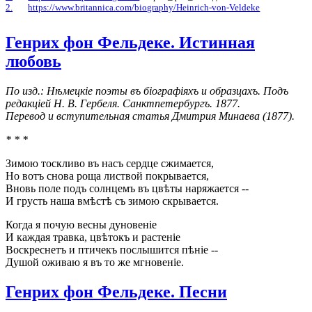
2.
https://www.britannica.com/biography/Heinrich-von-Veldeke
Генрих фон Фельдеке. Истинная
любовь
По изд.: Нѣмецкіе поэты въ біографіяхъ и образцахъ. Подъ
редакціей Н. В. Гербеля. Санктпетербургъ. 1877.
Перевод и вступительная статья Дмитрия Минаева (1877).
* * *
Зимою тоскливо въ насъ сердце сжимается,
Но вотъ снова роща листвой покрывается,
Вновь поле подъ солнцемъ въ цвѣты наряжается --
И грусть наша вмѣстѣ съ зимою скрывается.
Когда я почую весны дуновеніе
И каждая травка, цвѣтокъ и растеніе
Воскреснетъ и птичекъ послышится пѣніе --
Душой оживаю я въ то же мгновеніе.
Генрих фон Фельдеке. Песни