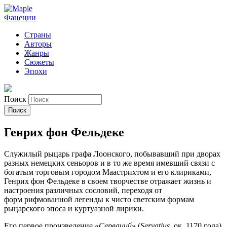
Фацеции
Страны
Авторы
Жанры
Сюжеты
Эпохи
Поиск
Генрих фон Фельдеке
Служилый рыцарь графа Лоонского, побывавший при дворах
разных немецких сеньоров и в то же время имевший связи с
богатым торговым городом Маастрихтом и его клириками,
Генрих фон Фельдеке в своем творчестве отражает жизнь и
настроения различных сословий, переходя от
форм рифмованной легенды к чисто светским формам
рыцарского эпоса и куртуазной лирики.
Его первое произведение «
Серваций
» (
Servatius
, ок. 1170 года)