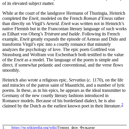
of its elevated subject matter.
While at the court of the landgrave Hermann of Thuringia, Heinrich
completed the
Eneit,
modeled on the French
Roman d’E
neas
rather
than directly on Virgil’s
Aeneid
.
Eneit
was written not in Heinrich’s
native Flemish but in the Franconian literary language of such works
as Eilhart von Oberg’s
Tristrant und Isalde
. Following its French
example,
Eneit
greatly expands the episode of Aeneas and Dido and
transforms Virgil’s epic into a courtly romance that minutely
analyzes the psychology of love. The epic poets Gottfried von
Strassburg and Wolfram von Eschenbach both testified to the value
of the
Eneit
as a model. The language of the poem is simple and
direct, if somewhat pedantic and conventional, and the verse flows
smoothly.
Heinrich also wrote a religious epic,
Servatius
(
c.
1170), on the life
and miracles of the patron saint of Maastricht, and a number of lyric
poems. In these, as in his epics, he appears as the ideal transmitter to
Germany of the new courtly literary fashions introduced in
Romance models. Because of his borderland dialect, he is also
2
claimed by the Dutch as the earliest known poet in their literature.
1.
https://ru.wikipedia.org/wiki/
Генрих_фон_Фельдеке