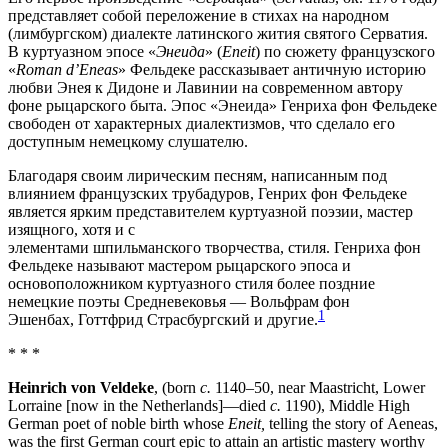
представляет собой переложение в стихах на народном
(лимбургском) диалекте латинского жития святого Серватия.
В куртуазном эпосе «
Энеида
» (
Eneit
) по сюжету французского
«
Roman d’Eneas
» Фельдеке рассказывает античную историю
любви Энея к Дидоне и Лавинии на современном автору
фоне рыцарского быта. Эпос «Энеида» Генриха фон Фельдеке
свободен от характерных диалектизмов, что сделало его
доступным немецкому слушателю.
Благодаря своим лирическим песням, написанным под
влиянием французских трубадуров, Генрих фон Фельдеке
является ярким представителем куртуазной поэзии, мастер
изящного, хотя и с
элементами шпильманского творчества, стиля. Генриха фон
Фельдеке называют мастером рыцарского эпоса и
основоположником куртуазного стиля более поздние
немецкие поэты Средневековья — Вольфрам фон
1
Эшенбах, Готтфрид Страсбургский и другие.
* * *
Heinrich von Veldeke
, (born
c.
1140–50, near Maastricht, Lower
Lorraine [now in the Netherlands]—died
c.
1190), Middle High
German poet of noble birth whose
Eneit,
telling the story of Aeneas,
was the first German court epic to attain an artistic mastery worthy