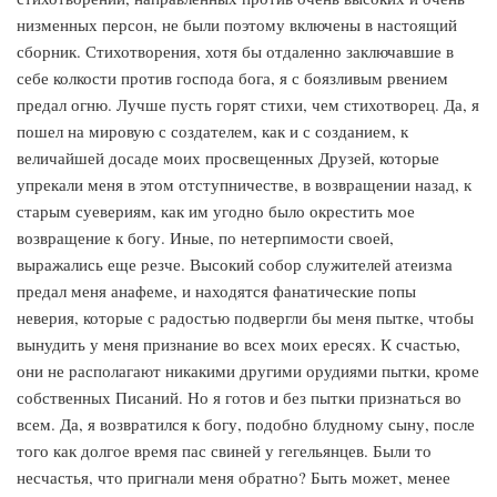
низменных персон, не были поэтому включены в настоящий
сборник. Стихотворения, хотя бы отдаленно заключавшие в
себе колкости против господа бога, я с боязливым рвением
предал огню. Лучше пусть горят стихи, чем стихотворец. Да, я
пошел на мировую с создателем, как и с созданием, к
величайшей досаде моих просвещенных Друзей, которые
упрекали меня в этом отступничестве, в возвращении назад, к
старым суевериям, как им угодно было окрестить мое
возвращение к богу. Иные, по нетерпимости своей,
выражались еще резче. Высокий собор служителей атеизма
предал меня анафеме, и находятся фанатические попы
неверия, которые с радостью подвергли бы меня пытке, чтобы
вынудить у меня признание во всех моих ересях. К счастью,
они не располагают никакими другими орудиями пытки, кроме
собственных Писаний. Но я готов и без пытки признаться во
всем. Да, я возвратился к богу, подобно блудному сыну, после
того как долгое время пас свиней у гегельянцев. Были то
несчастья, что пригнали меня обратно? Быть может, менее