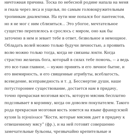
ничтожная причина. Тоска по небесной родине напала на меня
и гнала через леса и ущелья, по самым головокружительным
тропинкам диалектики. На пути мне попался бог пантеистов,
но я не мог с ним сблизиться... Это убогое, мечтательное
существо переплелось и срослось с миром, оно как бы
заточено в нем и зевает тебе в ответ, безвольное и немощное.
Обладать волей можно только будучи личностью, а проявить
волю можно только тогда, когда не связаны локти. Когда
страстно желаешь бога, который в силах тебе помочь, -- а ведь
это все-таки главное, -- нужно принять и его личное бытие, и
его внемирность, и его священные атрибуты, всеблагость,
всеведение, всеправедность и т. д. Бессмертие души, наше
потустороннее существование, достается нам в придачу,
точно прекрасная мозговая кость, которую мясник бесплатно
подсовывает в корзинку, когда он доволен покупателем. Такого
рода прекрасная мозговая кость зовется на языке французской
кухни la rejouissaсе "Кости, которые мясник дает в придачу к
отвешенному мясу" (фр.), и на ней готовят совершенно
замечательные бульоны, чрезвычайно крепительные и