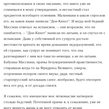
противоположное в своих писаниях, что никто уже не
сомневался в моих утверждениях, и несчастный стал
предметом всеобщего осмеяния. Мальчишки в школе спросили
его, на каком языке написан "Дон-Кихот". И когда мой бедный
Массман отвечал: на испанском, -- они возразили, что он
ошибается, -- "Дон-Кихот" написан по-латыни, и он спутал ее с
испанским. Даже у собственной его супруги достало
жестокости кричать во время домашних недоразумений, что
ей странно, как супруг не понимает того, что она
разговаривает с ним все-таки по-немецки, а не по-латыни.
Бабушка Массмана, прачка безукоризненной нравственности,
стиравшая когда-то на Фридриха Великого, умерла,
огорченная позором своего внука; дядя, честный
старопрусский латалыщик сапог, вообразил, будто опозорен
весь его род, и от досады спился.
Я сожалею, что юношеское мое легкомыслие натворило
столько бедствий. Почтенной прачке я, к сожалению, уже не
могу вернуть жизнь и не могу отвадить от водки