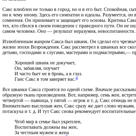
Сакс влюблен не только в город, но и в его быт. Спокойная, с
ни к чему иному. Здесь его симпатии и идеалы. Разумеется, он
сомнения. Он принимает и защищает его основы. Критика Сакс
тех, кто сбился в своем поведении с праведного пути. Он не и
самом человеке. Оно — результат неразумия, невоспитанности.
Излюбленным жанром Сакса был шванк. Он сделал его чрезвы
жизни эпохи Возрождения. Сакс рассмотрел в шванках все ско
детьми, господами и слугами, мастерами и подмастерьями,— пр
Хороший шванк не докучает,
Он, забавляя, поучает
И часто бьет не в бровь, а в глаз.
4
Ганс Сакс в том заверяет вас.
Все шванки Сакса строятся по одной схеме. Вначале рассказывае
образную ткань произведения. Вот, например, семь жен, встре
четвертой — пьяница, у пятой — игрок и т. д. Сакс отнюдь не
Внимательно выслушав жен, Сакс сразу же дает слово мужьям, 
потаскуха и т. д. И тут Сакс снова рекомендует воспитательные
Чтоб мир в семье был укреплен,
Воспитывать должны вы жен,
За честным мужем и жена