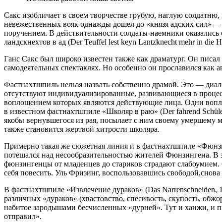
Сакс изобличает в своем творчестве грубую, наглую солдатню, к
невежественных вояк однажды дошел до «князя адских сил» — Л
поручением. В действительности солдаты-наемники оказались е
ландскнехтов в ад (Der Teuffel lest keyn Lantzknecht mehr in die
Ганс Сакс был широко известен также как драматург. Он писал
самодеятельных спектаклях. Но особенно он прославился как а
Фастнахтшпиль нельзя назвать собственно драмой. Это — диа
отсутствуют индивидуализированные, развивающиеся в процесс
воплощением которых являются действующие лица. Одни воплоща
в известном фастнахтшпиле «Школяр в раю» (Der fahrend Schüle
якобы вернувшегося из рая, посылает с ним своему умершему м
также становится жертвой хитрости школяра.
Примерно такая же сюжетная линия и в фастнахтшпиле «Фюнзинге
потешался над несообразительностью жителей Фюнзингена. В э
фюнзингенцы от младенцев до стариков страдают слабоумием. О
себя повесить. Уль Фризинг, воспользовавшись свободой,снова 
В фастнахтшпиле «Извлечение дураков» (Das Narrenschneiden, 1
различных «дураков» (хвастовство, спесивость, скупость, обжор
набитое зародышами бесчисленных «дурней». Тут и ханжи, и пь
отправил».