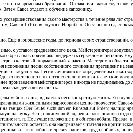
шее по тем временам образование. Он закончил латинскую школу,
. Затем Сакса отдают в обучение сапожнику.
х усовершенствования своего мастерства в течение ряда лет ст
 Сакс в 1516 г. вернулся в Нюрнберг. Он успешно сдает экзаме
но. Еще в юношеские годы, до периода своих странствований, о
знью, с уставом средневекового цеха. Мейстерзингеры допускали
ого братства», обязан был выдержать серьезное испытание. Ем
 строго кастовый, нормативный характер. Мастером в области по
мя исполнения песни собственного сочинения претендент на зва
ия от табулатуры. Песни сочинялись в определенном стихотвор
Однако постепенно в их поэзию стали проникать светские мотив
менее произведения мейстерзингеров никогда не поднимались до 
реальная действительность.
елы мейстерзанга, вдохнул в него конкретную жизнь. Его лучши
равдивыми жизненными зарисовками ценно творчество Сакса-мей
 танцах (Der Teufel sucht ihm ein Ruhstatt auf Erden) налицо н
ую нагрузку. Черт, покинувший ад, решил хоть немного отдохну
читание и т. п. Не лучше положение и в обители аббата. Правда, и
твительности остается, она настраивает читателя на критическ
ященников-сластолюбцев и чревоугодников, трудолюбивых, но л