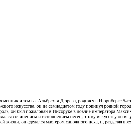
временник и земляк Альбрехта Дюрера, родился в Нюрнберге 5-го
ожного искусства, он на семнадцатом году покинул родной город
Тироль, он был пожалован в Инсбруке в ловчие императора Макс
имался сочинением и исполнением песен, этому искусству он вы
ей жизни, он сделался мастером сапожного цеха, и, разделяя вр