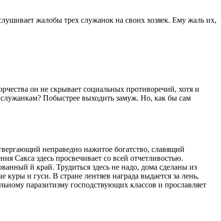
лушивает жалобы трех служанок на своих хозяек. Ему жаль их,
орчества он не скрывает социальных противоречий, хотя и
 служанкам? Побыстрее выходить замуж. Но, как бы сам
отвергающий неправедно нажитое богатство, славящий
ия Сакса здесь просвечивает со всей отчетливостью.
ованный й край. Трудиться здесь не надо, дома сделаны из
куры и гуси. В стране лентяев награда выдается за лень,
иальному паразитизму господствующих классов и прославляет