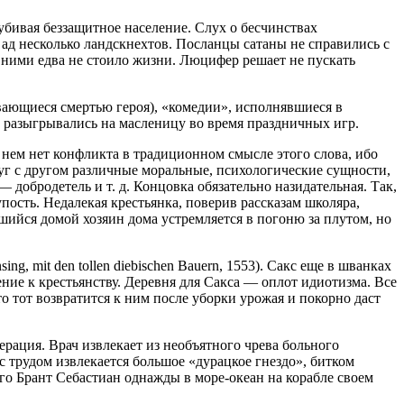
 убивая беззащитное население. Слух о бесчинствах
ад несколько ландскнехтов. Посланцы сатаны не справились с
с ними едва не стоило жизни. Люцифер решает не пускать
ивающиеся смертью героя), «комедии», исполнявшиеся в
е разыгрывались на масленицу во время праздничных игр.
ем нет конфликта в традиционном смысле этого слова, ибо
уг с другом различные моральные, психологические сущности,
добродетель и т. д. Концовка обязательно назидательная. Так,
упость. Недалекая крестьянка, поверив рассказам школяра,
шийся домой хозяин дома устремляется в погоню за плутом, но
, mit den tollen diebischen Bauern, 1553). Сакс еще в шванках
ие к крестьянству. Деревня для Сакса — оплот идиотизма. Все
о тот возвратится к ним после уборки урожая и покорно даст
ерация. Врач извлекает из необъятного чрева больного
 с трудом извлекается большое «дурацкое гнездо», битком
го Брант Себастиан однажды в море-океан на корабле своем