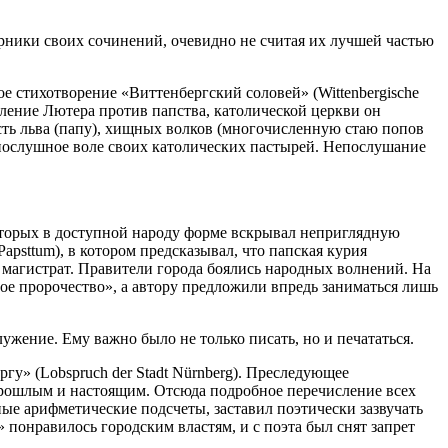
орники своих сочинений, очевидно не считая их лучшей частью
ое стихотворение «Виттенбергский соловей» (Wittenbergische
ление Лютера против папства, католической церкви он
сть льва (папу), хищных волков (многочисленную стаю попов
я послушное воле своих католических пастырей. Непослушание
оторых в доступной народу форме вскрывал неприглядную
apsttum), в котором предсказывал, что папская курия
магистрат. Правители города боялись народных волнений. На
е пророчество», а автору предложили впредь заниматься лишь
ужение. Ему важно было не только писать, но и печататься.
гу» (Lobspruch der Stadt Nürnberg). Преследующее
прошлым и настоящим. Отсюда подробное перечисление всех
ные арифметические подсчеты, заставил поэтически зазвучать
» понравилось городским властям, и с поэта был снят запрет