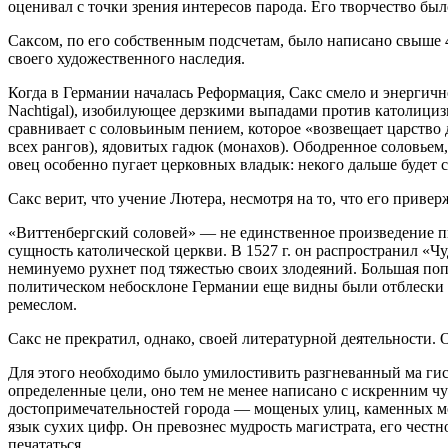
оценивал с точки зрения интересов парода. Его творчество б
Саксом, по его собственным подсчетам, было написано свыше 4
своего художественного наследия.
Когда в Германии началась Реформация, Сакс смело и энергично
Nachtigal), изобилующее дерзкими выпадами против католициз
сравнивает с соловьиным пением, которое «возвещает царство 
всех рангов), ядовитых гадюк (монахов). Ободренное соловьем
овец особенно пугает церковных владык: некого дальше будет с
Сакс верит, что учение Лютера, несмотря на то, что его приве
«Виттенбергский соловей» — не единственное произведение п
сущность католической церкви. В 1527 г. он распространил «Чуд
неминуемо рухнет под тяжестью своих злодеяний. Большая поп
политическом небосклоне Германии еще видны были отблески п
ремеслом.
Сакс не прекратил, однако, своей литературной деятельности. 
Для этого необходимо было умилостивить разгневанный ма гист
определенные цели, оно тем не менее написано с искренним ч
достопримечательностей города — мощеных улиц, каменных мост
язык сухих цифр. Он превознес мудрость магистрата, его честн
печататься.