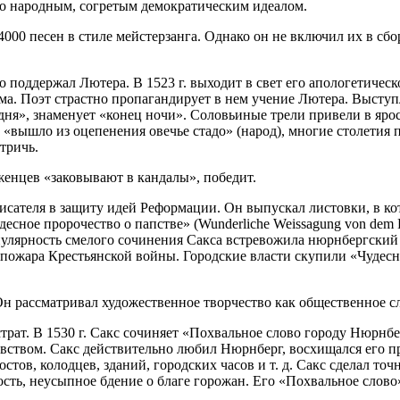
ыло народным, согретым демократическим идеалом.
000 песен в стиле мейстерзанга. Однако он не включил их в сб
 поддержал Лютера. В 1523 г. выходит в свет его апологетическ
ма. Поэт страстно пропагандирует в нем учение Лютера. Выступ
дня», знаменует «конец ночи». Соловьиные трели привели в яро
, «вышло из оцепенения овечье стадо» (народ), многие столети
тричь.
рженцев «заковывают в кандалы», победит.
исателя в защиту идей Реформации. Он выпускал листовки, в к
есное пророчество о папстве» (Wunderliche Weissagung von dem P
улярность смелого сочинения Сакса встревожила нюрнбергский 
ожара Крестьянской войны. Городские власти скупили «Чудесно
Он рассматривал художественное творчество как общественное сл
рат. В 1530 г. Сакс сочиняет «Похвальное слово городу Нюрнбер
увством. Сакс действительно любил Нюрнберг, восхищался его 
ов, колодцев, зданий, городских часов и т. д. Сакс сделал точ
ость, неусыпное бдение о благе горожан. Его «Похвальное слово