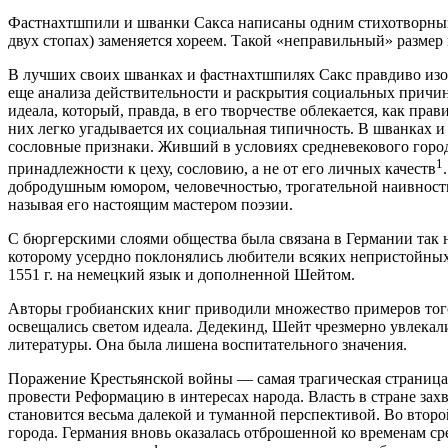
Фастнахтшпили и шванки Сакса написаны одним стихотворным 
двух стопах) заменяется хореем. Такой «неправильный» размер
В лучших своих шванках и фастнахтшпилях Сакс правдиво изобр
еще анализа действительности и раскрытия социальных причин,
идеала, который, правда, в его творчестве облекается, как п
них легко угадывается их социальная типичность. В шванках и
сословные признаки. Живший в условиях средневекового город
1
принадлежности к цеху, сословию, а не от его личных качеств
добродушным юмором, человечностью, трогательной наивность
называя его настоящим мастером поэзии.
С бюргерскими слоями общества была связана в Германии так н
которому усердно поклонялись любители всяких непристойных 
1551 г. на немецкий язык и дополненной Шейтом.
Авторы гробианских книг приводили множество примеров того,
освещались светом идеала. Дедекинд, Шейт чрезмерно увлекали
литературы. Она была лишена воспитательного значения.
Поражение Крестьянской войны — самая трагическая страница
провести Реформацию в интересах народа. Власть в стране зах
становится весьма далекой и туманной перспективой. Во втор
города. Германия вновь оказалась отброшенной ко временам ср