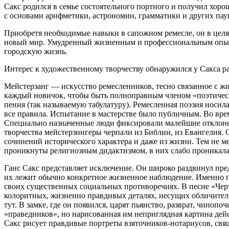
Сакс родился в семье состоятельного портного и получил хоро
с основами арифметики, астрономии, грамматики и других паук
Приобретя необходимые навыки в сапожном ремесле, он в целя
новый мир. Умудренный жизненным и профессиональным опытом,
городскую жизнь.
Интерес к художественному творчеству обнаружился у Сакса ра
Мейстерзанг — искусство ремесленников, тесно связанное с жи
каждый новичок, чтобы быть полноправным членом «поэтическ
пения (так называемую табулатуру). Ремесленная поэзия носила
все правила. Испытание в мастерстве было публичным. Во вре
Специально назначенные люди фиксировали малейшие отклонен
творчества мейстерзингеры черпали из Библии, из Евангелия. 
сочинений исторического характера и даже из жизни. Тем не 
проникнуты религиозным дидактизмом, в них слабо проникала 
Ганс Сакс представляет исключение. Он широко раздвинул пред
их лежит обычно конкретное жизненное наблюдение. Именно п
своих существенных социальных противоречиях. В песне «Черт на
колоритных, жизненно правдивых деталях, несущих обличительн
тут. В замке, где он появился, царят пьянство, разврат, чинопо
«праведников», но нарисованная им неприглядная картина дейс
Сакс рисует правдивые портреты взяточников-нотариусов, св