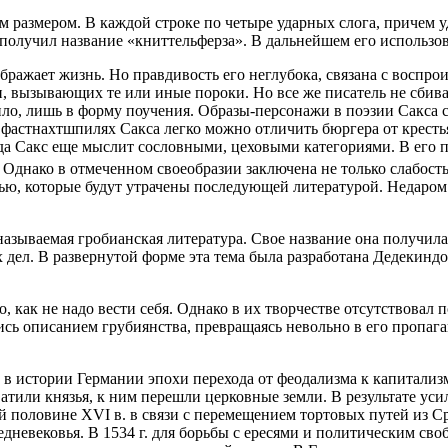
размером. В каждой строке по четыре ударных слога, причем уд
 получил название «книттельферза». В дальнейшем его использов
ажает жизнь. Но правдивость его неглубока, связана с воспрои
 вызывающих те или иные пороки. Но все же писатель не сбивае
равило, лишь в форму поучения. Образы-персонажи в поэзии Сакс
 фастнахтшпилях Сакса легко можно отличить бюргера от кресть
а Сакс еще мыслит сословными, цеховыми категориями. В его пр
. Однако в отмеченном своеобразии заключена не только слабость
ю, которые будут утрачены последующей литературой. Недаром 
азываемая гробианская литература. Свое название она получила 
дел. В развернутой форме эта тема была разработана Дедекиндо
 как не надо вести себя. Однако в их творчестве отсутствовал
сь описанием грубиянства, превращаясь невольно в его пропага
 в истории Германии эпохи перехода от феодализма к капитали
ватили князья, к ним перешли церковные земли. В результате ус
ой половине XVI в. в связи с перемещением тортовых путей из 
едневековья. В 1534 г. для борьбы с ересями и политическим св