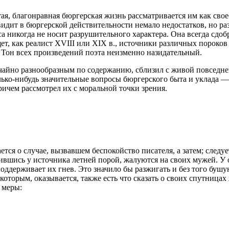
ытая, благонравная бюргерская жизнь рассматривается им как св
 видит в бюргерской действительности немало недостатков, но р
а никогда не носит разрушительного характера. Она всегда сдо
щет, как реалист XVIII или XIX в., источники различных пороков
 Тон всех произведений поэта неизменно назидательный.
чайно разнообразным по содержанию, сблизил с живой повседн
лько-нибудь значительные вопросы бюргерского быта и уклада 
ичем рассмотрел их с моральной точки зрения.
тся о случае, вызвавшем беспокойство писателя, а затем; следуе
тившись у источника летней порой, жалуются на своих мужей. У 
 поддерживает их гнев. Это значило бы разжигать и без того б
которым, оказывается, также есть что сказать о своих спутница
 меры: