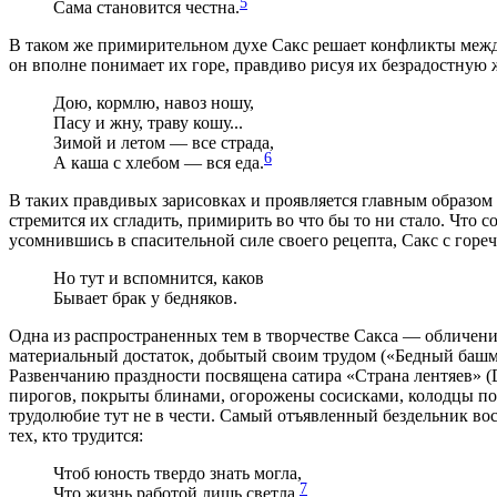
5
Сама становится честна.
В таком же примирительном духе Сакс решает конфликты между
он вполне понимает их горе, правдиво рисуя их безрадостную ж
Дою, кормлю, навоз ношу,
Пасу и жну, траву кошу...
Зимой и летом — все страда,
6
А каша с хлебом — вся еда.
В таких правдивых зарисовках и проявляется главным образом
стремится их сгладить, примирить во что бы то ни стало. Чт
усомнившись в спасительной силе своего рецепта, Сакс с гореч
Но тут и вспомнится, каков
Бывает брак у бедняков.
Одна из распространенных тем в творчестве Сакса — обличен
материальный достаток, добытый своим трудом («Бедный башма
Развенчанию праздности посвящена сатира «Страна лентяев» (Da
пирогов, покрыты блинами, огорожены сосисками, колодцы полн
трудолюбие тут не в чести. Самый отъявленный бездельник вос
тех, кто трудится:
Чтоб юность твердо знать могла,
7
Что жизнь работой лишь светла.