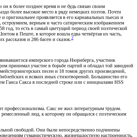
н в более позднее время и не будь связан своим
аздо более высокое место в ряду немецких поэтов. Почти
е и оригинальнее проявляется в его карнавальных пьесах и
ю, остроумием, верным и часто сатирическим изображением
58 год, то есть в самый цветущий период своей поэтической
петом в Пеште, в которое вошла едва четвёртая их часть,
2
х рассказов и 286 басен и сказок.
звивавшегося имперского города Нюрнберга, участник
ром принимал участие в борьбе партий и обладал той завидной
 мейстерзингерских песен и 18 томов других произведений,
, библейских и всяких иных стихотворений. Большинство его
ем Ганса Сакса в последней строке или с инициалами HSS
рт профессионализма. Сакс не жил литературным трудом.
 ремесленный люд, к которому он обращался с поэтическим
тельной свободой. Они были непосредственно подчинены
 проведениям гуманистическую, жизнерадостную настроенность.