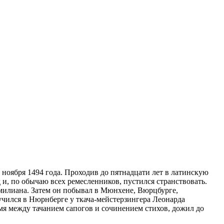
 ноября 1494 года. Проходив до пятнадцати лет в латинскую
 и, по обычаю всех ремесленников, пустился странствовать.
имилиана. Затем он побывал в Мюнхене, Вюрцбурге,
учился в Нюрнберге у ткача-мейстерзингера Леонарда
емя между тачанием сапогов и сочинением стихов, дожил до