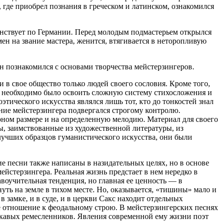
 где приобрел познания в греческом и латинском, ознакомился
ранствует по Германии. Перед молодым подмастерьем открылся
н на звание мастера, женится, втягивается в неторопливую
н познакомился с основами творчества мейстерзингеров.
 в свое общество только людей своего сословия. Кроме того,
у необходимо было освоить сложную систему стихосложения и
этического искусства являлся лишь тот, кто до тонкостей знал
ние мейстерзингера подвергался строгому контролю.
ном размере и на определенную мелодию. Материал для своего
ы, заимствованные из художественной литературы, из
лучших образцов гуманистического искусства, они были
е песни также написаны в назидательных целях, но в основе
стерзингера. Реальная жизнь предстает в нем нередко в
равоучительная тенденция, но главная ее ценность — в
ть на земле в тихом месте. Но, оказывается, «тишины» мало и
 в замке, и в суде, и в церкви Сакс находит отдельных
ое отношение к феодальному строю. В мейстерзингерских песнях
укавых ремесленников. Явления современной ему жизни поэт