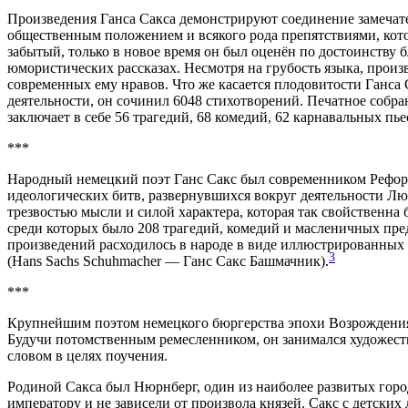
Произведения Ганса Сакса демонстрируют соединение замечате
общественным положением и всякого рода препятствиями, котор
забытый, только в новое время он был оценён по достоинству б
юмористических рассказах. Несмотря на грубость языка, произ
современных ему нравов. Что же касается плодовитости Ганса С
деятельности, он сочинил 6048 стихотворений. Печатное собра
заключает в себе 56 трагедий, 68 комедий, 62 карнавальных пь
***
Народный немецкий поэт Ганс Сакс был современником Реформ
идеологических битв, развернувшихся вокруг деятельности Лют
трезвостью мысли и силой характера, которая так свойственна
среди которых было 208 трагедий, комедий и ­масленичных пре
произведений расходилось в народе в виде иллюстрированных
3
(Hans Sachs Schuh­macher — Ганс Сакс Башмачник).
***
Крупнейшим поэтом немецкого бюргерства эпохи Возрождения 
Будучи потомственным ремесленником, он занимался художеств
словом в целях поучения.
Родиной Сакса был Нюрнберг, один из наиболее развитых гор
императору и не зависели от произвола князей. Сакс с детск