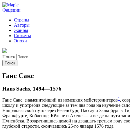
Фацеции
Страны
Авторы
Жанры
Сюжеты
Эпохи
Поиск
Ганс Сакс
Hans Sachs, 1494—1576
1
Ганс Сакс, знаменитейший из немецких мейстерзингеров
, со
школу и употребив следующие за тем два года на изучение сап
Направляя свой путь через Регенсбург, Пассау и Зальцбург в 
Франкфурте, Кобленце, Кёльне и Ахене — и везде на пути зан
Нуненбека. Возвратившись домой на двадцать третьем году сво
глубокой старости, скончавшись 25-го января 1576 года.