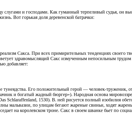
 слугами и господами. Как гуманный терпеливый судья, он выс
изнь. Вот горькая доля деревенской батрачки:
 реализм Сакса. При всех примирительных тенденциях своего тв
о советует здравомыслящий Сакс измученным непосильным трудом
ью добавляет:
ие тунеядства. Его положительный герой — человек-труженик, 
чник и богатый жадный бюргер»). Народная основа мировоззрен
s Schlaraffenland, 1530). В. ней рисуется полный изобилия обет
ы мальвазии, по улицам бегают жареные свиньи, ходят жареные 
седает на королевском троне. Сакс в своем шванке бьет по соц