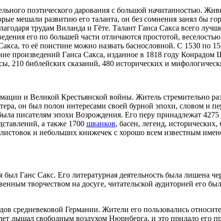
льного поэтического дарования с большой начитанностью. Живи о
ые мешали развитию его таланта, он без сомнения занял бы гор
лагодаря трудам Виланда и Гёте. Талант Ганса Сакса всего лучш
ведения его по большей части отличаются простотой, веселость
акса, то её поистине можно назвать баснословной. С 1530 по 15
ние произведений Ганса Сакса, изданное в 1818 году Конрадом Ш
есы, 210 библейских сказаний, 480 исторических и мифологически
ации и Великой Крестьян­ской войны. Житель стремительно ра
ера, он был полон интересами своей бурной эпохи, словом и пе
 была писателям эпохи Возрождения. Его перу принадлежат 4275
дставлений, а также 1700
шванков
, басен, легенд, исторических
 листовок и небольших книжечек с хорошо всем известным имен
был Ганс Сакс. Его литературная деятельность была лишена че
енным творчеством на досуге, читательской аудиторией его был
одов средневековой Германии. Жители его пользовались относи
их лет дышал свободным воздухом Нюрнберга, и это придало его