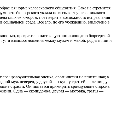
оеобразная норма человеческого общежития. Сакс не стремится
азумность бюргерского уклада не вызывает у него никакого
брена мягким юмором, поэт верит в возможность исправления
 в социальной среде. Все зло, по его убеждению, заключено в
евностью, превратил в настоящую энциклопедию бюргерской
— тут и взаимоотношения между мужем и женой, родителями и
т его нравоучительная оценка, органически не вплетенная; в
одной муж неверен, у другой — скуп, у третьей — ле нив, у
ушующие страсти. Он пытается примирить враждующие стороны.
х жизни. Одна — скопидомка, другая — мотовка, третья —