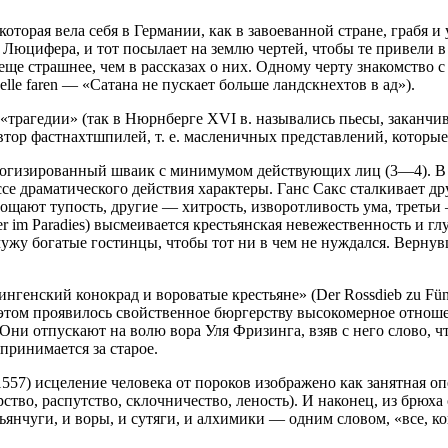
оторая вела себя в Германии, как в завоеванной стране, грабя и
юцифера, и тот посылает на землю чертей, чтобы те привели в 
ще страшнее, чем в рассказах о них. Одному черту знакомство 
 Helle faren — «Сатана не пускает больше ландскнехтов в ад»).
 «трагедии» (так в Нюрнберге XVI в. назывались пьесы, заканч
втор фастнахтшпилей, т. е. масленичных представлений, которы
логизированный шваик с минимумом действующих лиц (3—4). В н
е драматического действия характеры. Ганс Сакс сталкивает др
ют тупость, другие — хитрость, изворотливость ума, третьи — 
r im Paradies) высмеивается крестьянская невежественность и гл
ужу богатые гостинцы, чтобы тот ни в чем не нуждался. Вернув
нский конокрад и вороватые крестьяне» (Der Rossdieb zu Fünsing
том проявилось свойственное бюргерству высокомерное отношен
ни отпускают на волю вора Уля Фризинга, взяв с него слово, чт
принимается за старое.
557) исцеление человека от пороков изображено как занятная оп
ство, распутство, склочничество, леность). И наконец, из брюха
янчуги, и воры, и сутяги, и алхимики — одним словом, «все, ко