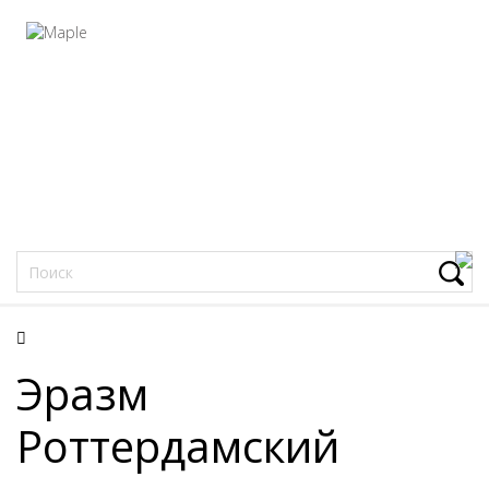
Фацеции
Эразм
Роттердамский