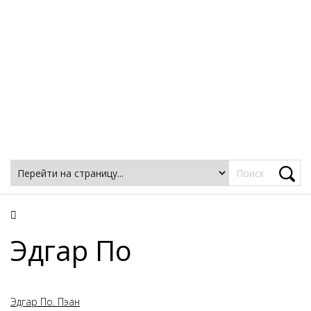
Фацеции
Эдгар По
Эдгар По. Пэан