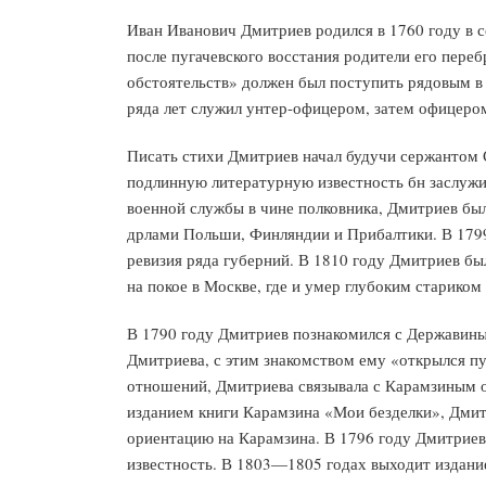
Иван Иванович Дмитриев родился в 1760 году в с
после пугачевского восстания родители его переб
обстоятельств» должен был поступить рядовым в 
ряда лет служил унтер-офицером, затем офицеро
Писать стихи Дмитриев начал будучи сержантом С
подлинную литературную известность бн заслужи
военной службы в чине полковника, Дмитриев бы
дрлами Польши, Финляндии и Прибалтики. В 1799 
ревизия ряда губерний. В 1810 году Дмитриев бы
на покое в Москве, где и умер глубоким стариком 
В 1790 году Дмитриев познакомился с Державиным
Дмитриева, с этим знакомством ему «открылся п
отношений, Дмитриева связывала с Карамзиным о
изданием книги Карамзина «Мои безделки», Дмит
ориентацию на Карамзина. В 1796 году Дмитриев
известность. В 1803—1805 годах выходит издание