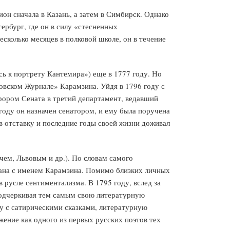
он сначала в Казань, а затем в Симбирск. Однако
ербург, где он в силу «стесненных
сколько месяцев в полковой школе, он в течение
сь к портрету Кантемира») еще в 1777 году. Но
вском Журнале» Карамзина. Уйдя в 1796 году с
рором Сената в третий департамент, ведавший
году он назначен сенатором, и ему была поручена
в отставку и последние годы своей жизни доживал
чем, Львовым и др.). По словам самого
зана с именем Карамзина. Помимо близких личных
русле сентиментализма. В 1795 году, вслед за
подчеркивая тем самым свою литературную
у с сатирическими сказками, литературную
ение как одного из первых русских поэтов тех