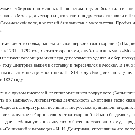
емье симбирского помещика. На восьмом году он был отдан в панси
рались в Москву, а четырнадцатилетнего подростка отправили в Пет
Семеновский полк, в который был записан с малолетства. Пробыв не
м.
еменовского полка, напечатав свое первое стихотворение («Надпи
л в 1791—1792 годах стихотворениями, опубликованными в «Моско
л назначен товарищем министра департамента уделов и обер-проку
году Дмитриев вышел в отставку и переселился в Москву. В 1806 
л назначен министром юстиции. В 1814 году Дмитриев снова ушел 
в 1837 году.
 и с кругом писателей, группировавшихся вокруг него (Богданови
уть и к Парнасу». Литературная деятельность Дмитриева тесно свя
бщность литературной позиции и творческих принципов, шедших в 
риев выпускает сборник своих стихотворений «И мои безделки», 
 издает небольшую книжечку своих басен, доставивших ему, наряд
 «Сочинений и переводов» И. И. Дмитриева, упрочившее его полож