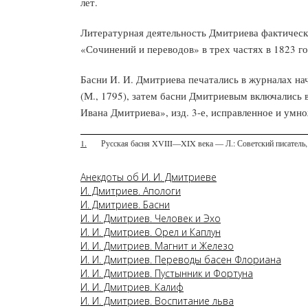
лет.
Литературная деятельность Дмитриева фактически
«Сочинений и переводов» в трех частях в 1823 го
Басни И. И. Дмитриева печатались в журналах нач
(М., 1795), затем басни Дмитриевым включались в
Ивана Дмитриева», изд. 3-е, исправленное и умнож
1.
Русская басня XVIII—XIX века — Л.: Советский писатель,
Анекдоты об И. И. Дмитриеве
И. Дмитриев. Апологи
И. Дмитриев. Басни
И. И. Дмитриев. Человек и Эхо
И. И. Дмитриев. Орел и Каплун
И. И. Дмитриев. Магнит и Железо
И. И. Дмитриев. Переводы басен Флориана
И. И. Дмитриев. Пустынник и Фортуна
И. И. Дмитриев. Калиф
И. И. Дмитриев. Воспитание льва