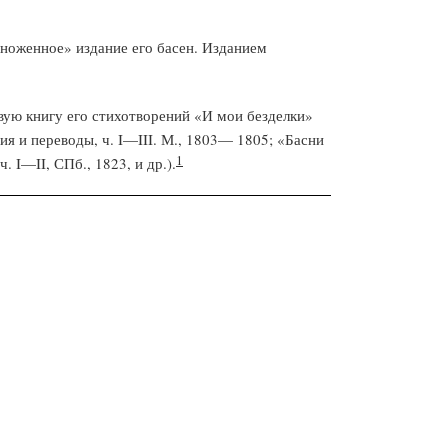
множенное» издание его басен. Изданием
рвую книгу его стихотворений «И мои безделки»
ия и переводы, ч. I—III. М., 1803— 1805; «Басни
1
 I—II, СПб., 1823, и др.).