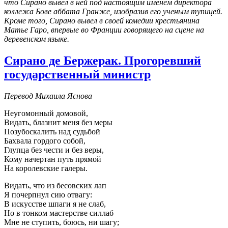
что Сирано вывел в ней под настоящим именем директора
коллежа Бове аббата Гранже, изобразив его ученым тупицей.
Кроме того, Сирано вывел в своей комедии крестьянина
Матье Гаро, впервые во Франции говорящего на сцене на
деревенском языке.
Сирано де Бержерак. Прогоревший
государственный министр
Перевод Михаила Яснова
Неугомонный домовой,
Видать, блазнит меня без меры
Позубоскалить над судьбой
Бахвала гордого собой,
Глупца без чести и без веры,
Кому начертан путь прямой
На королевские галеры.
Видать, что из бесовских лап
Я почерпнул сию отвагу:
В искусстве шпаги я не слаб,
Но в тонком мастерстве силлаб
Мне не ступить, боюсь, ни шагу;