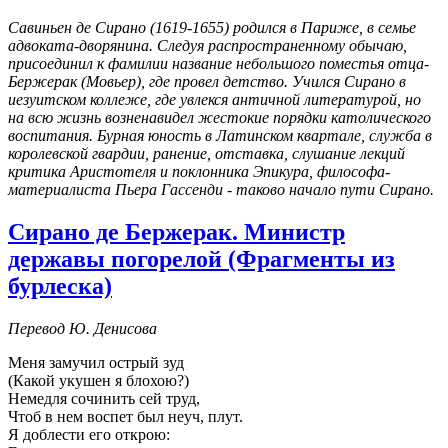
Савиньен де Сирано (1619-1655) родился в Париже, в семье
адвоката-дворянина. Следуя распространенному обычаю,
присоединил к фамилии название небольшого поместья отца-
Бержерак (Мовьер), где провел детство. Учился Сирано в
иезуитском коллеже, где увлекся античной литературой, но
на всю жизнь возненавидел жестокие порядки католического
воспитания. Бурная юность в Латинском квартале, служба в
королевской гвардии, ранение, отставка, слушание лекций
критика Аристотеля и поклонника Эпикура, философа-
материалиста Пьера Гассенди - таково начало пути Сирано.
Сирано де Бержерак. Министр
державы погорелой (Фрагменты из
бурлеска)
Перевод Ю. Денисова
Меня замучил острый зуд
(Какой укушен я блохою?)
Немедля сочинить сей труд,
Чтоб в нем воспет был неуч, плут.
Я доблести его открою: