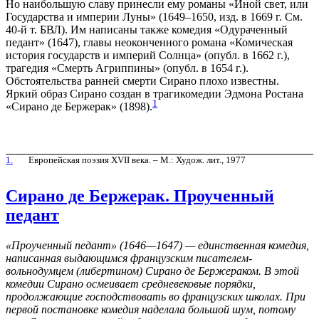
Но наибольшую славу принесли ему романы «Иной свет, или
Государства и империи Луны» (1649–1650, изд. в 1669 г. См.
40-й т. БВЛ). Им написаны также комедия «Одураченный
педант» (1647), главы неоконченного романа «Комическая
история государств и империй Солнца» (опубл. в 1662 г.),
трагедия «Смерть Агриппины» (опубл. в 1654 г.).
Обстоятельства ранней смерти Сирано плохо известны.
Яркий образ Сирано создан в трагикомедии Эдмона Ростана
1
«Сирано де Бержерак» (1898).
1.
Европейская поэзия XVII века. – М.: Худож. лит., 1977
Сирано де Бержерак. Проученный
педант
«Проученный педант» (1646—1647) — единственная комедия,
написанная выдающимся французским писателем-
вольнодумцем (либертином) Сирано де Бержераком. В этой
комедии Сирано осмеивает средневековые порядки,
продолжающие господствовать во французских школах. При
первой постановке комедия наделала большой шум, потому