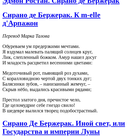
Эдмон Ростан. Сирано де Бержерак
Сирано де Бержерак. К m-elle
д'Арпажон
Перевод Марка Талова
Обуреваем ум предерзкими мечтами.
Я вздумал малевать палящий солнцев круг,
Лик, слепленный божком. Амур нашел досуг
И младость расцветил весенними цветами:
Медоточивый рот, пьянящий роз духами,
С коралловидною чертой двух тонких дуг;
Балясинки зубов, – нанизанный жемчуг, –
Скрыв нёбо, выдались красивыми рядами;
Престол златого дня, пречистое чело,
Где целомудрие себе гнездо свило!
В шедевре вылился творец подобострастный.
Сирано Де Бержерак. Иной свет, или
Государства и империи Луны