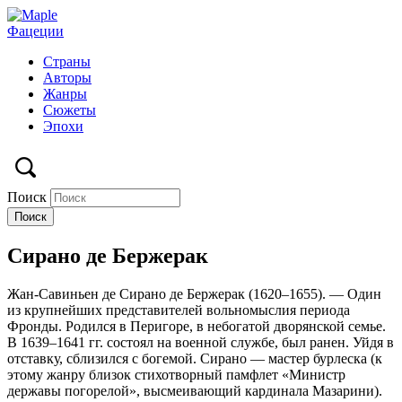
Фацеции
Страны
Авторы
Жанры
Сюжеты
Эпохи
Поиск
Сирано де Бержерак
Жан-Савиньен де Сирано де Бержерак (1620–1655). — Один
из крупнейших представителей вольномыслия периода
Фронды. Родился в Перигоре, в небогатой дворянской семье.
В 1639–1641 гг. состоял на военной службе, был ранен. Уйдя в
отставку, сблизился с богемой. Сирано — мастер бурлеска (к
этому жанру близок стихотворный памфлет «Министр
державы погорелой», высмеивающий кардинала Мазарини).