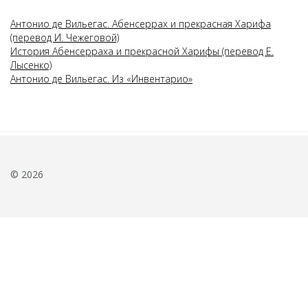
Антонио де Вильегас. Абенсеррах и прекрасная Харифа
(перевод И. Чежеговой)
История Абенсерраха и прекрасной Харифы (перевод Е.
Лысенко)
Антонио де Вильегас. Из «Инвентарио»
© 2026