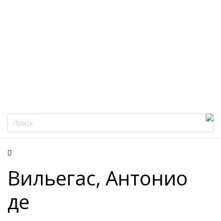
Фацеции
Вильегас, Антонио
де