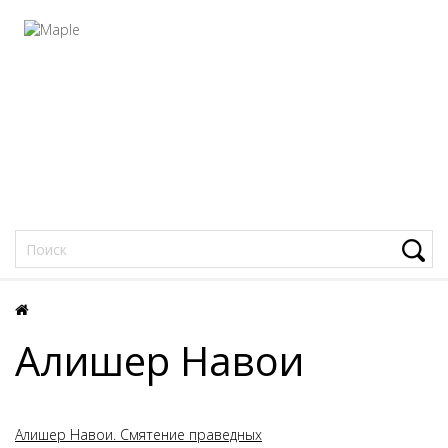
Фацеции
Алишер Навои
Алишер Навои. Смятение праведных